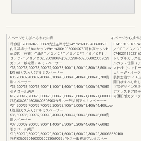
左ページから抽出された内容
右ページから抽出
呼称幅026036046060069内法基準寸法wmm260360460600690
07411916016574
内法基準寸法h㎜サッシWmm300400500640730呼称高サッシH
／ＣFＴ／Ｇ／Ｃ
㎜姿図（外観）色番FＴ／Ｇ／ＣFＴ／Ｇ／ＣFＴ／Ｇ／ＣFＴ／
0740231190231600
Ｇ／ＣFＴ／Ｇ／Ｃ023230300呼称026023046023060023069023
トリプルガラス仕様
ガラス一般複層アルミスペーサー
ルガラス仕様（チェ
¥33,000¥35,200¥35,200¥37,900¥38,400¥41,200¥40,800¥43,500Low-
ス仕様（シャドーオ
E複層(ガス入り)アルミスペーサー
ェリーW・オーク
¥35,200¥37,400¥37,400¥40,100¥40,600¥43,400¥43,000¥45,700樹
装飾窓縦すべり出
脂スペーサー
開口横すべり出し
¥36,200¥38,400¥38,400¥41,100¥41,600¥44,400¥44,000¥46,700横
プ窓デザイン連段
引きロール網戸
アテラスドア勝手
¥17,700¥17,700¥20,000¥20,000¥20,800¥20,800¥21,600¥21,60003300370
り図旧版カタログ
呼称03603046030600306903ガラス一般複層アルミスペーサー
¥34,300¥36,700¥35,700¥38,200¥39,100¥42,000¥41,400¥44,400Low-
E複層(ガス入り)アルミスペーサー
¥36,500¥38,900¥37,900¥40,400¥41,300¥44,200¥43,600¥46,600樹
脂スペーサー
¥37,500¥39,900¥38,900¥41,400¥42,300¥45,200¥44,600¥47,600横
引きロール網戸
¥19,800¥19,800¥20,500¥20,500¥21,600¥21,600¥22,300¥22,300033330400
呼称036033046033060033069033ガラス一般複層アルミスペー