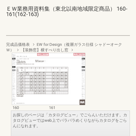
ＥＷ業務用資料集（東北以南地域限定商品） 160-
161(162-163)
完成品価格表
EW for Design（複層ガラス仕様 シャドーオーク
Ｗ）
【装飾窓】横すべり出し窓
160
161
お探しのページは「カタログビュー」でごらんいただけます。カ
タログビューではweb上でパラパラめくりながらカタログをごら
んになれます。