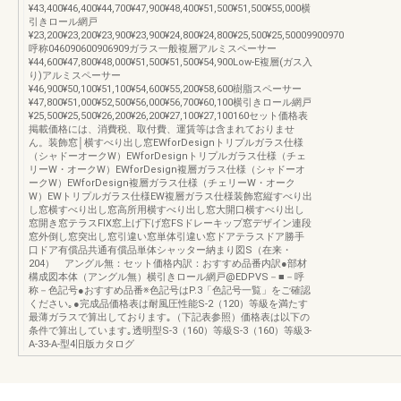
¥43,400¥46,400¥44,700¥47,900¥48,400¥51,500¥51,500¥55,000横
引きロール網戸
¥23,200¥23,200¥23,900¥23,900¥24,800¥24,800¥25,500¥25,50009900970
呼称046090600906909ガラス一般複層アルミスペーサー
¥44,600¥47,800¥48,000¥51,500¥51,500¥54,900Low-E複層(ガス入
り)アルミスペーサー
¥46,900¥50,100¥51,100¥54,600¥55,200¥58,600樹脂スペーサー
¥47,800¥51,000¥52,500¥56,000¥56,700¥60,100横引きロール網戸
¥25,500¥25,500¥26,200¥26,200¥27,100¥27,100160セット価格表
掲載価格には、消費税、取付費、運賃等は含まれておりませ
ん。装飾窓│横すべり出し窓EWforDesignトリプルガラス仕様
（シャドーオークW）EWforDesignトリプルガラス仕様（チェ
リーW・オークW）EWforDesign複層ガラス仕様（シャドーオ
ークW）EWforDesign複層ガラス仕様（チェリーW・オーク
W）EWトリプルガラス仕様EW複層ガラス仕様装飾窓縦すべり出
し窓横すべり出し窓高所用横すべり出し窓大開口横すべり出し
窓開き窓テラスFIX窓上げ下げ窓FSドレーキップ窓デザイン連段
窓外倒し窓突出し窓引違い窓単体引違い窓ドアテラスドア勝手
口ドア有償品共通有償品単体シャッター納まり図S（在来・
204） アングル無：セット価格内訳：おすすめ品番内訳●部材
構成図本体（アングル無）横引きロール網戸@EDPVS－■－呼
称－色記号●おすすめ品番※色記号はP.3「色記号一覧」をご確認
ください｡●完成品価格表は耐風圧性能S-2（120）等級を満たす
最薄ガラスで算出しております｡（下記表参照）価格表は以下の
条件で算出しています｡透明型S-3（160）等級S-3（160）等級3-
A-33-A-型4旧版カタログ