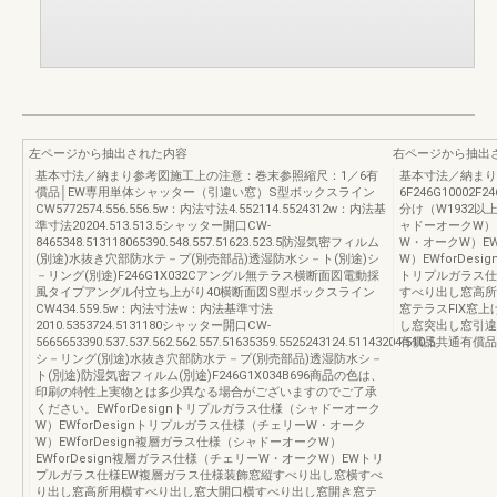
左ページから抽出された内容
右ページから抽出
基本寸法／納まり参考図施工上の注意：巻末参照縮尺：1／6有
基本寸法／納まり
償品│EW専用単体シャッター（引違い窓）S型ボックスライン
6F246G1000
CW5772574.556.556.5w：内法寸法4.552114.5524312w：内法基
分け（W1932以上
準寸法20204.513.513.5シャッター開口CW-
ャドーオークW）E
8465348.513118065390.548.557.51623.523.5防湿気密フィルム
W・オークW）EW
(別途)水抜き穴部防水テ－プ(別売部品)透湿防水シ－ト(別途)シ
W）EWforDe
－リング(別途)F246G1X032Cアングル無テラス横断面図電動採
トリプルガラス仕
風タイプアングル付立ち上がり40横断面図S型ボックスライン
すべり出し窓高所
CW434.559.5w：内法寸法w：内法基準寸法
窓テラスFIX窓
2010.5353724.5131180シャッター開口CW-
し窓突出し窓引違
5665653390.537.537.562.562.557.51635359.5525243124.51143204.510.5
有償品共通有償品
シ－リング(別途)水抜き穴部防水テ－プ(別売部品)透湿防水シ－
ト(別途)防湿気密フィルム(別途)F246G1X034B696商品の色は、
印刷の特性上実物とは多少異なる場合がございますのでご了承
ください。EWforDesignトリプルガラス仕様（シャドーオーク
W）EWforDesignトリプルガラス仕様（チェリーW・オーク
W）EWforDesign複層ガラス仕様（シャドーオークW）
EWforDesign複層ガラス仕様（チェリーW・オークW）EWトリ
プルガラス仕様EW複層ガラス仕様装飾窓縦すべり出し窓横すべ
り出し窓高所用横すべり出し窓大開口横すべり出し窓開き窓テ