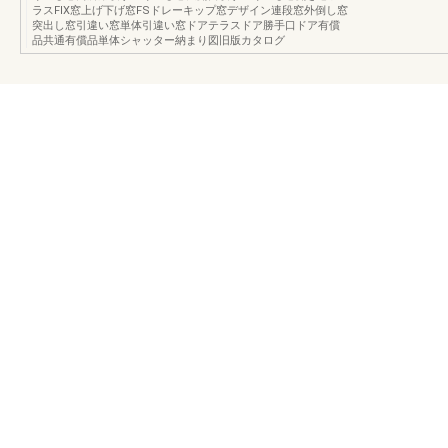
ラスFIX窓上げ下げ窓FSドレーキップ窓デザイン連段窓外倒し窓
突出し窓引違い窓単体引違い窓ドアテラスドア勝手口ドア有償
品共通有償品単体シャッター納まり図旧版カタログ