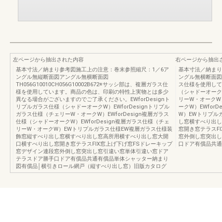
左ページから抽出された内容
右ページから抽出
基本寸法／納まり参考図施工上の注意：巻末参照縮尺：1／6ア
基本寸法／納まり
ングル無縦断面図アングル無横断面図
ングル無横断面図FT
TH056G10010CH056G10002B672※サッシ部は、複層ガラス仕
ス仕様を使用してい
様を使用しています。商品の色は、印刷の特性上実物とは多少
（シャドーオークW
異なる場合がございますのでご了承ください。EWforDesignト
リーW・オークW）
リプルガラス仕様（シャドーオークW）EWforDesignトリプル
ークW）EWfor
ガラス仕様（チェリーW・オークW）EWforDesign複層ガラス
W）EWトリプル
仕様（シャドーオークW）EWforDesign複層ガラス仕様（チェ
し窓横すべり出し
リーW・オークW）EWトリプルガラス仕様EW複層ガラス仕様装
窓開き窓テラスF
飾窓縦すべり出し窓横すべり出し窓高所用横すべり出し窓大開
窓外倒し窓突出し
口横すべり出し窓開き窓テラスFIX窓上げ下げ窓FSドレーキップ
口ドア有償品共通
窓デザイン連段窓外倒し窓突出し窓引違い窓単体引違い窓ドア
テラスドア勝手口ドア有償品共通有償品単体シャッター納まり
図有償品│横引きロール網戸（縦すべり出し窓）旧版カタログ