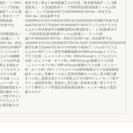
尺：1／6HH
基本寸法／納まり参考図施工上の注意：巻末参照縮尺：1／6透
リング(別途)
湿防水シ－ト(別途)防水テ－プ(別売部品)防湿気密フィルム(別
補強アングル透
途)シ－リング(別途)6557.516W3943434.559.5w：内法寸法
）防水テープ
5561.5w：内法基準寸法
回転軌跡
2020394.510.510.53535337259.54.5525255431267網戸出来寸法
.5網戸出来寸法
Aw6733.54.51172525411414H050G11401Aアングル付テラス立
ち上がり40大型把手付横断面図HH透湿防水シ－ト(別途)防水テ
11001B透湿防水シ
－プ(別売部品)防湿気密フィルム(別途)シ－リング(別
(別途)シ－リ
途)14145625254.559.5w：内法寸法5561.5w：内法基準寸法
法5561.5w：内法
2020394.510.510.5353565337259.54.55257.516W39434375255431267
5255431267網戸
網戸出来寸法Aw6733.54.511H050G11402Aアングル付テラス立
002Aアングル付テ
ち上がり40アシスト把手付横断面図667EWforDesignトリプル
上がり40横断
ガラス仕様（シャドーオークW）EWforDesignトリプルガラス
アングル付代表
仕様（チェリーW・オークW）EWforDesign複層ガラス仕様
異なる場合が
（シャドーオークW）EWforDesign複層ガラス仕様（チェリー
nトリプルガラス
W・オークW）EWトリプルガラス仕様EW複層ガラス仕様装飾窓
ルガラス仕様
縦すべり出し窓横すべり出し窓高所用横すべり出し窓大開口横
ラス仕様（シャ
すべり出し窓開き窓テラスFIX窓上げ下げ窓FSドレーキップ窓デ
チェリーW・オ
ザイン連段窓外倒し窓突出し窓引違い窓単体引違い窓ドアテラ
様装飾窓縦すべ
スドア勝手口ドア有償品共通有償品単体シャッター納まり図旧
開口横すべり
版カタログ
キップ窓デザイン
アテラスドア
り図旧版カタ