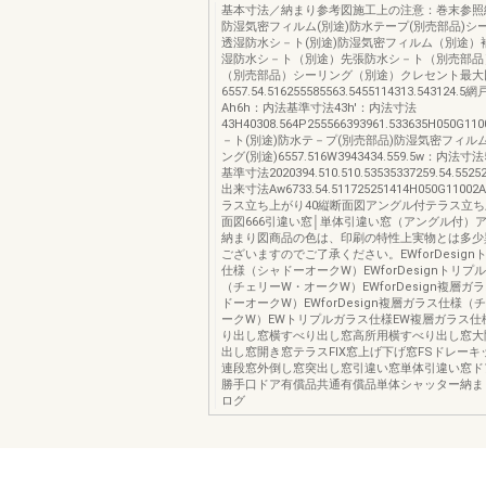
基本寸法／納まり参考図施工上の注意：巻末参照縮
防湿気密フィルム(別途)防水テープ(別売部品)シー
透湿防水シ－ト(別途)防湿気密フィルム（別途）
湿防水シ－ト（別途）先張防水シ－ト（別売部品
（別売部品）シーリング（別途）クレセント最大
6557.54.516255585563.5455114313.543124
Ah6h：内法基準寸法43h'：内法寸法
43H40308.564P255566393961.533635H050G
－ト(別途)防水テ－プ(別売部品)防湿気密フィルム
ング(別途)6557.516W3943434.559.5w：内法寸
基準寸法2020394.510.510.53535337259.54.552
出来寸法Aw6733.54.511725251414H050G11
ラス立ち上がり40縦断面図アングル付テラス立ち
面図666引違い窓│単体引違い窓（アングル付）
納まり図商品の色は、印刷の特性上実物とは多少
ございますのでご了承ください。EWforDesig
仕様（シャドーオークW）EWforDesignトリプ
（チェリーW・オークW）EWforDesign複層ガ
ドーオークW）EWforDesign複層ガラス仕様（
ークW）EWトリプルガラス仕様EW複層ガラス仕
り出し窓横すべり出し窓高所用横すべり出し窓大
出し窓開き窓テラスFIX窓上げ下げ窓FSドレー
連段窓外倒し窓突出し窓引違い窓単体引違い窓ド
勝手口ドア有償品共通有償品単体シャッター納ま
ログ