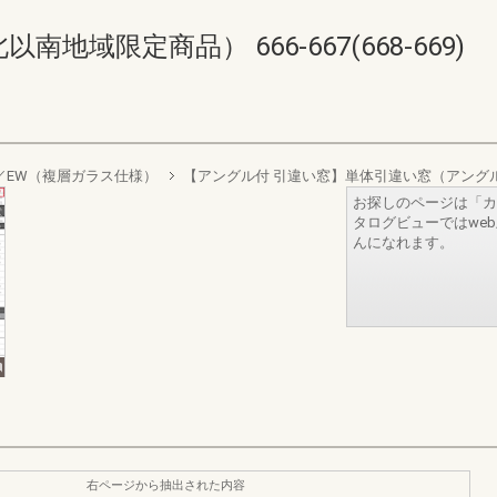
域限定商品） 666-667(668-669)
sign／EW（複層ガラス仕様）
【アングル付 引違い窓】単体引違い窓（アング
お探しのページは「カ
タログビューではwe
んになれます。
右ページから抽出された内容