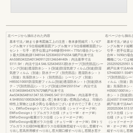
左ページから抽出された内容
右ページから抽出
基本寸法／納まり参考図施工上の注意：巻末参照縮尺：1／6ア
基本寸法／納まり
ングル無マドS仕様縦断面図アングル無マドS仕様横断面図クレ
ングル無マド縦断
セント・引手・把手位置はP.648参照HHH＜770の場合クレセン
引手・把手位置はP
ト最大回転軌跡1348164.525304551P6554.5網戸出来寸法
合W＞1690の
Ah55853432540134091125124654H40h：内法基準寸法
機種については補
5111.5h'：内法寸法4.546.5254345512防水テープ(別売部品)シー
2552592525951.5
リング(別途)透湿防水シ－ト(別途)防湿気密フィルム(別途)防湿
網戸出来寸法Ah6
気密フィルム（別途）防水テープ（別売部品）透湿防水シ－ト
57H403011.5
（別途）先張防水シ－ト（別売部品）シーリング（別途）
プ(別売部品)シー
H855G10001防湿気密フィルム(別途)透湿防水シ－ト(別途)防水
ィルム（別途）防
テ－プ(別売部品)シ－リング(別途)25W255151w'：内法寸法
途）先張防水シ－
4.513455845437676729網戸出来寸法
H050G10001
Aw53436548161347.55.59405.547.5112020w：内法基準寸法
水シ－ト(別途)防
4.5H855G10002636引違い窓│単体引違い窓商品の色は、印刷の
品)6557.516W25
特性上実物とは多少異なる場合がございますのでご了承くださ
網戸出来寸法Aw11
い。EWforDesignトリプルガラス仕様（シャドーオークW）
202025304.513
EWforDesignトリプルガラス仕様（チェリーW・オークW）
ガラス仕様（シャド
EWforDesign複層ガラス仕様（シャドーオークW）
仕様（チェリーW・
EWforDesign複層ガラス仕様（チェリーW・オークW）EWトリ
（シャドーオークW
プルガラス仕様EW複層ガラス仕様装飾窓縦すべり出し窓横すべ
W・オークW）E
り出し窓高所用横すべり出し窓大開口横すべり出し窓開き窓テ
縦すべり出し窓横