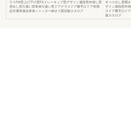
ラスFIX窓上げ下げ窓FSドレーキップ窓デザイン連段窓外倒し窓
すべり出し窓開き
突出し窓引違い窓単体引違い窓ドアテラスドア勝手口ドア有償
ザイン連段窓外倒
品共通有償品単体シャッター納まり図旧版カタログ
スドア勝手口ドア
版カタログ