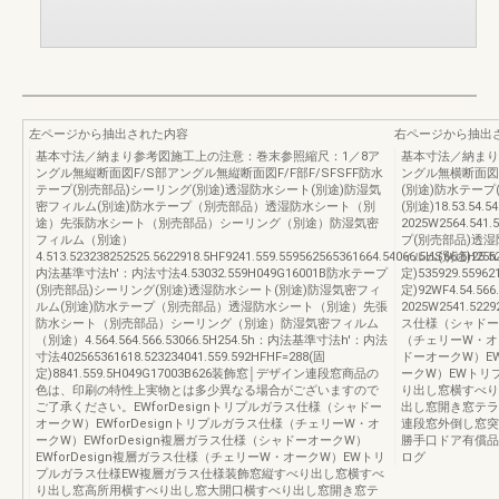
左ページから抽出された内容
右ページから抽出
基本寸法／納まり参考図施工上の注意：巻末参照縮尺：1／8ア
基本寸法／納まり
ングル無縦断面図F/S部アングル無縦断面図F/F部F/SFSFF防水
ングル無横断面図
テープ(別売部品)シーリング(別途)透湿防水シート(別途)防湿気
(別途)防水テープ
密フィルム(別途)防水テープ（別売部品）透湿防水シート（別
(別途)18.53.54
途）先張防水シート（別売部品）シーリング（別途）防湿気密
2025W2564.541.
フィルム（別途）
プ(別売部品)透湿
4.513.523238252525.5622918.5HF9241.559.559562565361664.54066.5HS66.5H25
ィルム(別途)25.525
内法基準寸法h'：内法寸法4.53032.559H049G16001B防水テープ
定)535929.55962
(別売部品)シーリング(別途)透湿防水シート(別途)防湿気密フィ
定)92WF4.54.
ルム(別途)防水テープ（別売部品）透湿防水シート（別途）先張
2025W2541.52
防水シート（別売部品）シーリング（別途）防湿気密フィルム
ス仕様（シャドーオ
（別途）4.564.564.566.53066.5H254.5h：内法基準寸法h'：内法
（チェリーW・オー
寸法402565361618.523234041.559.592HFHF=288(固
ドーオークW）EW
定)8841.559.5H049G17003B626装飾窓│デザイン連段窓商品の
ークW）EWトリ
色は、印刷の特性上実物とは多少異なる場合がございますので
り出し窓横すべり
ご了承ください。EWforDesignトリプルガラス仕様（シャドー
出し窓開き窓テラ
オークW）EWforDesignトリプルガラス仕様（チェリーW・オ
連段窓外倒し窓突
ークW）EWforDesign複層ガラス仕様（シャドーオークW）
勝手口ドア有償品
EWforDesign複層ガラス仕様（チェリーW・オークW）EWトリ
ログ
プルガラス仕様EW複層ガラス仕様装飾窓縦すべり出し窓横すべ
り出し窓高所用横すべり出し窓大開口横すべり出し窓開き窓テ