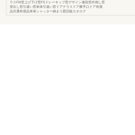
ラスFIX窓上げ下げ窓FSドレーキップ窓デザイン連段窓外倒し窓
突出し窓引違い窓単体引違い窓ドアテラスドア勝手口ドア有償
品共通有償品単体シャッター納まり図旧版カタログ