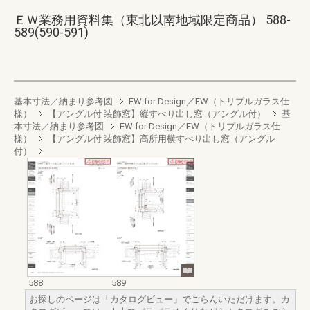
ＥＷ業務用資料集（東北以南地域限定商品） 588-
589(590-591)
基本寸法／納まり参考図
EW for Design／EW（トリプルガラス仕
様）
【アングル付 装飾窓】縦すべり出し窓（アングル付）
基
本寸法／納まり参考図
EW for Design／EW（トリプルガラス仕
様）
【アングル付 装飾窓】高所用横すべり出し窓（アングル
付）
588
589
お探しのページは「カタログビュー」でごらんいただけます。カ