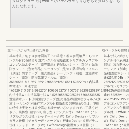
タログビューではweb上でパラパラめくりながらカタログをごら
んになれます。
左ページから抽出された内容
右ページから抽出
基本寸法／納まり参考図施工上の注意：巻末参照縮尺：1／6ア
基本寸法／納まり
ングル付代表納まり図アングル付縦断面図トリプルガラスアル
ングル付代表納ま
ゴンガス防水テープ（別売部品）透湿防水シ－ト（別途）先張
部品）透湿防水シ
防水シ－ト（別売部品）シーリング（別途）防湿気密フィルム
ーリング（別途）
（別途）防水テープ（別売部品）シーリング（別途）透湿防水
品)透湿防水シ－ト
シ－ト（別途）防湿気密フィルム（別途）
途)254.5104h
3535653618.51959195940305622H254.5564.52522Ph：内法基
2525H2222596.58
準寸法h'：内法寸法
アルゴンガスアング
163329.513.5816.5G627G11006EG627G110073616225922592913.5816.5w'：
テ－プ(別売部品)
内法寸法w：内法基準寸法Ｗ4.5252056252025254.55665333535
途)4.52256w
透湿防水シ－ト(別途)防水テ－プ(別売部品)防湿気密フィルム(別
W25251959195981
途)シ－リング(別途)Tアングル付横断面図588商品の色は、印刷
アルゴンガスアング
の特性上実物とは多少異なる場合がございますのでご了承くだ
スアングル付横断
さい。装飾窓│縦すべり出し窓（アングル付）EWforDesignト
グル付）EWfor
リプルガラス仕様（シャドーオークW）EWforDesignトリプル
W）EWforDe
ガラス仕様（チェリーW・オークW）EWforDesign複層ガラス
W）EWforDe
仕様（シャドーオークW）EWforDesign複層ガラス仕様（チェ
EWforDesi