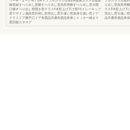
リーW・オークW）EWトリプルガラス仕様EW複層ガラス仕様装
プルガラス仕様E
飾窓縦すべり出し窓横すべり出し窓高所用横すべり出し窓大開
り出し窓高所用横
口横すべり出し窓開き窓テラスFIX窓上げ下げ窓FSドレーキップ
ラスFIX窓上げ
窓デザイン連段窓外倒し窓突出し窓引違い窓単体引違い窓ドア
突出し窓引違い窓
テラスドア勝手口ドア有償品共通有償品単体シャッター納まり
品共通有償品単体
図旧版カタログ