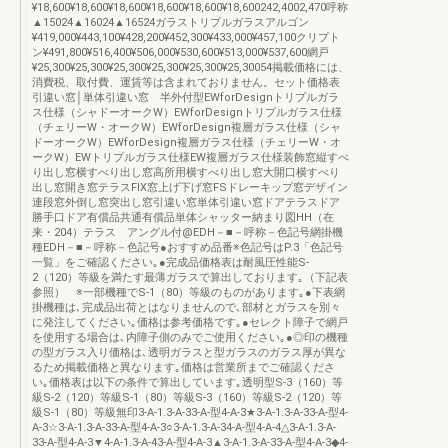
¥18,600¥18,600¥18,600¥18,600¥18,600¥18,600242,4002,470呼称
▲15024▲16024▲16524ガラストリプルガラスアルゴン
¥419,000¥443,100¥428,200¥452,300¥433,000¥457,100クリプト
ン¥491,800¥516,400¥506,000¥530,600¥513,000¥537,600網戸
¥25,300¥25,300¥25,300¥25,300¥25,300¥25,30054掲載価格には、
消費税、取付費、運賃等は含まれておりません。セット価格表
引違い窓│単体引違い窓 半外付型EWforDesignトリプルガラ
ス仕様（シャドーオークW）EWforDesignトリプルガラス仕様
（チェリーW・オークW）EWforDesign複層ガラス仕様（シャ
ドーオークW）EWforDesign複層ガラス仕様（チェリーW・オ
ークW）EWトリプルガラス仕様EW複層ガラス仕様装飾窓縦すべ
り出し窓横すべり出し窓高所用横すべり出し窓大開口横すべり
出し窓開き窓テラスFIX窓上げ下げ窓FSドレーキップ窓デザイン
連段窓外倒し窓突出し窓引違い窓単体引違い窓ドアテラスドア
勝手口ドア有償品共通有償品単体シャッター納まり図HH（在
来・204）テラス アングル付@EDH－■－呼称－色記号網掛機
種EDH－■－呼称－色記号●おすすめ品番※色記号はP.3「色記号
一覧」をご確認ください｡●完成品価格表は耐風圧性能S-
2（120）等級を満たす最薄ガラスで算出しております｡（下記表
参照） ※一部機種でS-1（80）等級のものがあります｡●下表網
掛機種は､完成品出荷とはなりませんので､部材とガラスを別々
に発注してください｡価格は参考価格です｡●セレクト障子で網戸
を使用する場合は､内障子側のみでご使用ください｡●◎印の機種
の型ガラス入り価格は､透明ガラスと型ガラスのガラス厚が異な
るため掲載価格と異なります｡価格は営業所までご確認くださ
い｡価格表は以下の条件で算出しています｡透明型S-3（160）等
級S-2（120）等級S-1（80）等級S-3（160）等級S-2（120）等
級S-1（80）等級無印3-A-1.3-A-33-A-型4-A-3★3-A-1.3-A-33-A-型4-
A-3☆3-A-1.3-A-33-A-型4-A-3○3-A-1.3-A-34-A-型4-A-4△3-A-1.3-A-
33-A-型4-A-3▼4-A-1.3-A-43-A-型4-A-3▲3-A-1.3-A-33-A-型4-A-3◆4-