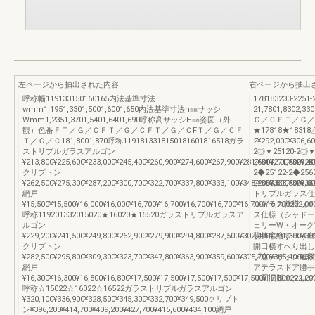
左ページから抽出された内容
右ページから抽出
呼称幅119133150160165内法基準寸法
178183233-2251-
wmm1,1951,3301,5001,6001,650内法基準寸法h㎜サッシ
21,7801,8302,33
Wmm1,2351,3701,5401,6401,690呼称高サッシH㎜姿図（外
Ｇ／ＣＦＴ／Ｇ／
観）色番ＦＴ／Ｇ／ＣＦＴ／Ｇ／ＣＦＴ／Ｇ／ＣFＴ／Ｇ／ＣＦ
★17818★18318△
Ｔ／Ｇ／Ｃ181,8001,870呼称1191813318150181601816518ガラ
2¥292,000¥306,6
ストリプルガラスアルゴン
2◎▼25120-2◎▼
¥213,800¥225,600¥233,000¥245,400¥260,900¥274,600¥267,900¥281,600¥271,300¥28
2¥314,100¥329,4
クリプトン
2◆25122-2◆2562
¥262,500¥275,300¥287,200¥300,700¥322,700¥337,800¥333,100¥348,200¥338,300¥35
2¥358,800¥376,6
網戸
トリプルガラス仕様
¥15,500¥15,500¥16,000¥16,000¥16,700¥16,700¥16,700¥16,700¥16,700¥16,700202,00
ルガラス仕様（チェ
呼称119201332015020★16020★16520ガラストリプルガラスア
ス仕様（シャドーオ
ルゴン
ェリーW・オーク
¥229,200¥241,500¥249,800¥262,900¥279,900¥294,800¥287,500¥302,400¥291,300¥30
装飾窓縦すべり出
クリプトン
開口横すべり出し
¥282,500¥295,800¥309,300¥323,700¥347,800¥363,900¥359,600¥375,700¥365,400¥38
プ窓デザイン連段
網戸
アテラスドア勝手
¥16,300¥16,300¥16,800¥16,800¥17,500¥17,500¥17,500¥17,500¥17,500¥17,500222,20
り図旧版カタログ
呼称☆15022☆16022☆16522ガラストリプルガラスアルゴン
¥320,100¥336,900¥328,500¥345,300¥332,700¥349,500クリプト
ン¥396,200¥414,700¥409,200¥427,700¥415,600¥434,100網戸