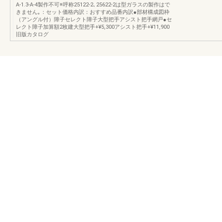
A-1.3-A-4製作不可※呼称25122-2､25622-2は型ガラスの製作はで
きません｡：セット価格内訳：おすすめ品番内訳●部材構成図枠
（アングル付）障子セレクト障子大型把手アシスト把手網戸●セ
レクト障子加算額2枚建大型把手+¥5,300アシスト把手+¥11,900
旧版カタログ