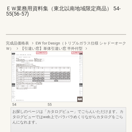
ＥＷ業務用資料集（東北以南地域限定商品） 54-
55(56-57)
完成品価格表
EW for Design（トリプルガラス仕様 シャドーオーク
Ｗ）
【引違い窓】単体引違い窓 半外付型
54
55
お探しのページは「カタログビュー」でごらんいただけます。カ
タログビューではweb上でパラパラめくりながらカタログをごら
んになれます。