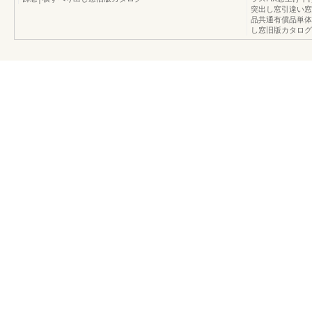
突出し窓引違い窓
品共通有償品単体
し窓旧版カタログ