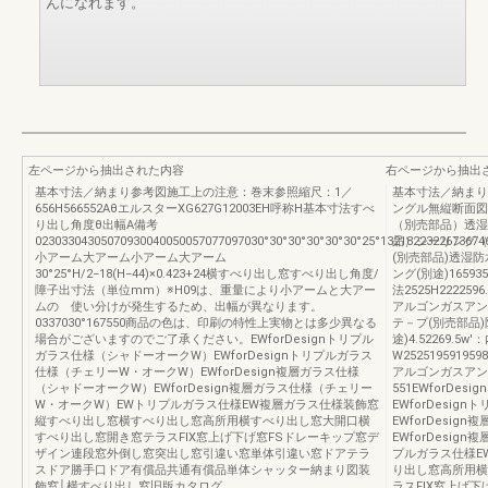
んになれます。
左ページから抽出された内容
右ページから抽出
基本寸法／納まり参考図施工上の注意：巻末参照縮尺：1／
基本寸法／納まり
656H566552AθエルスターXG627G12003EH呼称H基本寸法すべ
ングル無縦断面図
り出し角度θ出幅A備考
（別売部品）透湿
02303304305070930040050057077097030°30°30°30°30°30°25°1321822322673674
品）シーリング（
小アーム大アーム小アーム大アーム
(別売部品)透湿防
30°25°H/2−18(H−44)×0.423+24横すべり出し窓すべり出し角度/
ング(別途)16593
障子出寸法（単位mm）※H09は、重量により小アームと大アー
法2525H2222596.
ムの 使い分けが発生するため、出幅が異なります。
アルゴンガスアング
0337030°167550商品の色は、印刷の特性上実物とは多少異なる
テ－プ(別売部品)
場合がございますのでご了承ください。EWforDesignトリプル
途)4.52269.5
ガラス仕様（シャドーオークW）EWforDesignトリプルガラス
W25251959195981
仕様（チェリーW・オークW）EWforDesign複層ガラス仕様
アルゴンガスアング
（シャドーオークW）EWforDesign複層ガラス仕様（チェリー
551EWforD
W・オークW）EWトリプルガラス仕様EW複層ガラス仕様装飾窓
EWforDesi
縦すべり出し窓横すべり出し窓高所用横すべり出し窓大開口横
EWforDesi
すべり出し窓開き窓テラスFIX窓上げ下げ窓FSドレーキップ窓デ
EWforDesi
ザイン連段窓外倒し窓突出し窓引違い窓単体引違い窓ドアテラ
プルガラス仕様E
スドア勝手口ドア有償品共通有償品単体シャッター納まり図装
り出し窓高所用横
飾窓│横すべり出し窓旧版カタログ
ラスFIX窓上げ