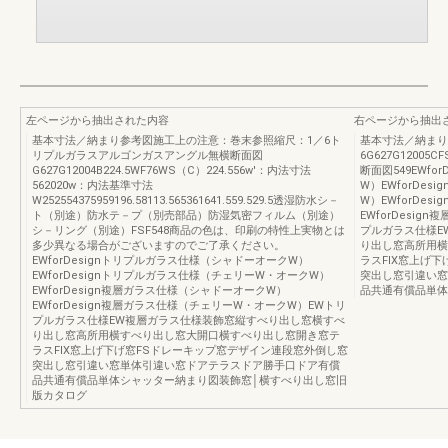
左ページから抽出された内容
右ページから抽出
基本寸法／納まり参考図施工上の注意：巻末参照縮尺：1／6ト
基本寸法／納まり
リプルガラスアルゴンガスアングル無横断面図
6G627G120
G627G12004B224.5WF76WS（C）224.556w'：内法寸法
断面図549EWf
562020w：内法基準寸法
W）EWforDe
W252554375959196.58113.565361641.559.529.5透湿防水シ－
W）EWforDe
ト（別途）防水テ－プ（別売部品）防湿気密フィルム（別途）
EWforDesi
シ－リング（別途）FSF548商品の色は、印刷の特性上実物とは
プルガラス仕様E
多少異なる場合がございますのでご了承ください。
り出し窓高所用横
EWforDesignトリプルガラス仕様（シャドーオークW）
ラスFIX窓上げ
EWforDesignトリプルガラス仕様（チェリーW・オークW）
突出し窓引違い窓
EWforDesign複層ガラス仕様（シャドーオークW）
品共通有償品単体
EWforDesign複層ガラス仕様（チェリーW・オークW）EWトリ
プルガラス仕様EW複層ガラス仕様装飾窓縦すべり出し窓横すべ
り出し窓高所用横すべり出し窓大開口横すべり出し窓開き窓テ
ラスFIX窓上げ下げ窓FSドレーキップ窓デザイン連段窓外倒し窓
突出し窓引違い窓単体引違い窓ドアテラスドア勝手口ドア有償
品共通有償品単体シャッター納まり図装飾窓│横すべり出し窓旧
版カタログ