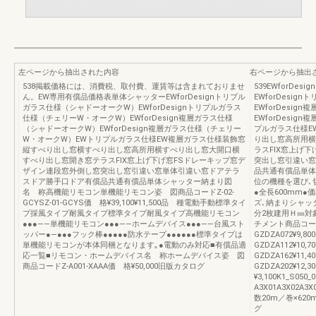
左ページから抽出された内容
右ページから抽出
538掲載価格には、消費税、取付費、運賃等は含まれておりませ
539EWforD
ん。EW専用有償品価格表単体シャッターEWforDesignトリプル
EWforDesi
ガラス仕様（シャドーオークW）EWforDesignトリプルガラス
EWforDesi
仕様（チェリーW・オークW）EWforDesign複層ガラス仕様
EWforDesi
（シャドーオークW）EWforDesign複層ガラス仕様（チェリー
プルガラス仕様E
W・オークW）EWトリプルガラス仕様EW複層ガラス仕様装飾窓
り出し窓高所用横
縦すべり出し窓横すべり出し窓高所用横すべり出し窓大開口横
ラスFIX窓上げ
すべり出し窓開き窓テラスFIX窓上げ下げ窓FSドレーキップ窓デ
突出し窓引違い窓
ザイン連段窓外倒し窓突出し窓引違い窓単体引違い窓ドアテラ
品共通有償品単体
スドア勝手口ドア有償品共通有償品単体シャッター納まり図
位の機種を選び､
名 称高機能リモコン単機能リモコン姿 図商品コードZ-02-
●全長600mm
GCYSZ-01-GCYS価 格¥39,100¥11,500品 種電動手動標準タイ
ズ､納まりシャッ
プ採風タイプ耐風タイプ標準タイプ耐風タイプ高機能リモコン
分2枚建用Ｈ㎜対
●●●――単機能リモコン●●●――ホームデバイス●●●――台風スト
チメント商品コード
ッパー●―●●●フック棒●●●●●防水テープ●●●●●●標準タイプは
GZDZA072¥9,8
単機能リモコンが本体同梱となります｡●電動のみ対応■有償品適
GZDZA112¥10,
応一覧■リモコン・ホームデバイス名 称ホームデバイス姿 図
GZDZA162¥11,
商品コードZ-A001-XAAA価 格¥50,000旧版カタログ
GZDZA202¥12
¥3,100K1_S0
A3X01A3X02A3
数20m／巻×620m
グ