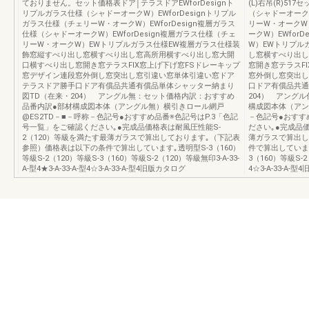
ておりません。セット価格表ドア│テラスドアEWforDesignト
(L)右吊(R)51
リプルガラス仕様（シャドーオークW）EWforDesignトリプル
（シャドーオークW
ガラス仕様（チェリーW・オークW）EWforDesign複層ガラス
リーW・オークW）
仕様（シャドーオークW）EWforDesign複層ガラス仕様（チェ
ークW）EWfor
リーW・オークW）EWトリプルガラス仕様EW複層ガラス仕様装
W）EWトリプル
飾窓縦すべり出し窓横すべり出し窓高所用横すべり出し窓大開
し窓横すべり出し
口横すべり出し窓開き窓テラスFIX窓上げ下げ窓FSドレーキップ
窓開き窓テラスF
窓デザイン連段窓外倒し窓突出し窓引違い窓単体引違い窓ドア
窓外倒し窓突出し
テラスドア勝手口ドア有償品共通有償品単体シャッター納まり
口ドア有償品共通
図TD（在来・204） アングル無：セット価格内訳：おすすめ
204） アング
品番内訳●部材構成図本体（アングル無）横引きロール網戸
構成図本体（アン
@ES2TD－■－呼称－色記号●おすすめ品番※色記号はP.3「色記
－色記号●おすす
号一覧」をご確認ください｡●完成品価格表は耐風圧性能S-
ださい｡●完成品価
2（120）等級を満たす最薄ガラスで算出しております｡（下記表
薄ガラスで算出し
参照）価格表は以下の条件で算出しています｡透明型S-3（160）
件で算出しています｡
等級S-2（120）等級S-3（160）等級S-2（120）等級無印3-A-33-
3（160）等級S-2（
A-型4★3-A-33-A-型4☆3-A-33-A-型4旧版カタログ
4☆3-A-33-A-