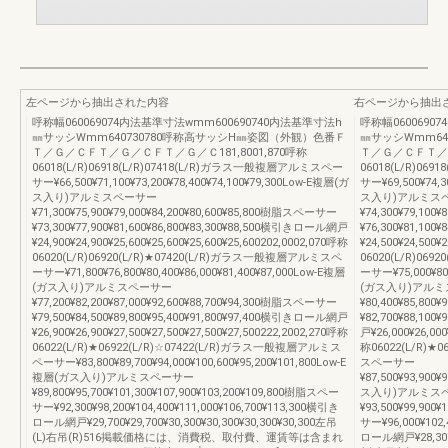
左ページから抽出された内容
右ページから抽出
呼称幅060069074内法基準寸法wmm600690740内法基準寸法h
呼称幅0600690
㎜サッシWmm640730780呼称高サッシH㎜姿図（外観）色番Ｆ
㎜サッシWmm64
Ｔ／Ｇ／ＣＦＴ／Ｇ／ＣＦＴ／Ｇ／Ｃ181,8001,870呼称
Ｔ／Ｇ／ＣＦＴ／Ｇ
06018(L/R)06918(L/R)07418(L/R)ガラス一般複層アルミスペー
06018(L/R)06
サー¥66,500¥71,100¥73,200¥78,400¥74,100¥79,300Low-E複層(ガ
サー¥69,500¥74,3
ス入り)アルミスペーサー
ス入り)アルミス
¥71,300¥75,900¥79,000¥84,200¥80,600¥85,800樹脂スペーサー
¥74,300¥79,100
¥73,300¥77,900¥81,600¥86,800¥83,300¥88,500横引きロール網戸
¥76,300¥81,10
¥24,900¥24,900¥25,600¥25,600¥25,600¥25,600202,0002,070呼称
¥24,500¥24,500¥
06020(L/R)06920(L/R)★07420(L/R)ガラス一般複層アルミスペ
06020(L/R)06
ーサー¥71,800¥76,800¥80,400¥86,000¥81,400¥87,000Low-E複層
ーサー¥75,000¥80,
(ガス入り)アルミスペーサー
(ガス入り)アル
¥77,200¥82,200¥87,000¥92,600¥88,700¥94,300樹脂スペーサー
¥80,400¥85,800
¥79,500¥84,500¥89,800¥95,400¥91,800¥97,400横引きロール網戸
¥82,700¥88,100
¥26,900¥26,900¥27,500¥27,500¥27,500¥27,500222,2002,270呼称
戸¥26,000¥26,000
06022(L/R)★06922(L/R)☆07422(L/R)ガラス一般複層アルミス
称06022(L/R)★
ペーサー¥83,800¥89,700¥94,000¥100,600¥95,200¥101,800Low-E
スペーサー
複層(ガス入り)アルミスペーサー
¥87,500¥93,900¥
¥89,800¥95,700¥101,300¥107,900¥103,200¥109,800樹脂スペー
ス入り)アルミス
サー¥92,300¥98,200¥104,400¥111,000¥106,700¥113,300横引き
¥93,500¥99,900
ロール網戸¥29,700¥29,700¥30,300¥30,300¥30,300¥30,300左吊
サー¥96,000¥102,
(L)右吊(R)516掲載価格には、消費税、取付費、運賃等は含まれ
ロール網戸¥28,300¥2