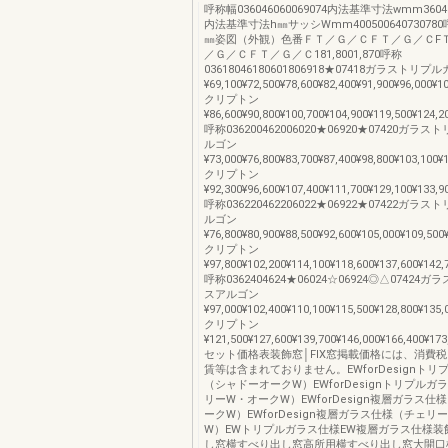
呼称幅036046060069074内法基準寸法wmm360460
内法基準寸法h㎜サッシWmm40050064073078
㎜姿図（外観）色番ＦＴ／Ｇ／ＣＦＴ／Ｇ／ＣF
／Ｇ／ＣＦＴ／Ｇ／Ｃ181,8001,870呼称
03618046180601806918★07418ガラスト
¥69,100¥72,500¥78,600¥82,400¥91,900¥96,000¥1
クリプトン
¥86,600¥90,800¥100,700¥104,900¥119,500¥124,2
呼称036200462006020★06920★07420ガ
ルゴン
¥73,000¥76,800¥83,700¥87,400¥98,800¥103,100¥
クリプトン
¥92,300¥96,600¥107,400¥111,700¥129,100¥133,9
呼称036220462206022★06922★07422ガ
ルゴン
¥76,800¥80,900¥88,500¥92,600¥105,000¥109,500
クリプトン
¥97,800¥102,200¥114,100¥118,600¥137,600¥142,
呼称0362404624★06024☆06924◎△0742
スアルゴン
¥97,000¥102,400¥110,100¥115,500¥128,800¥135,
クリプトン
¥121,500¥127,600¥139,700¥146,000¥166,400¥173
セット価格表装飾窓│FIX窓掲載価格には、消費
賃等は含まれておりません。EWforDesignト
（シャドーオークW）EWforDesignトリプル
リーW・オークW）EWforDesign複層ガラス仕
ークW）EWforDesign複層ガラス仕様（チェリ
W）EWトリプルガラス仕様EW複層ガラス仕様装
し窓横すべり出し窓高所用横すべり出し窓大開口