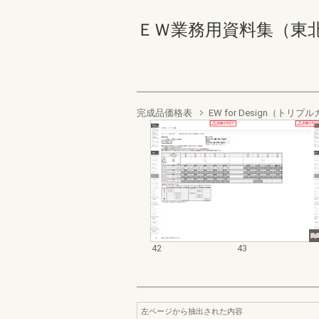
ＥＷ業務用資料集（東北以南
完成品価格表
EW for Design（ト
42
43
左ページから抽出された内容