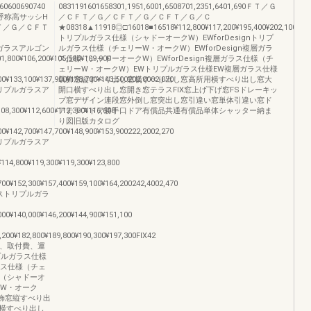
600690740
0831191601658301,1951,6001,6508701,2351,6401,690ＦＴ／Ｇ
0呼称高サッシH
／ＣＦＴ／Ｇ／ＣＦＴ／Ｇ／ＣＦＴ／Ｇ／Ｃ
Ｔ／Ｇ／ＣＦＴ
★08318▲11918◎□16018■16518¥112,800¥117,200¥195,400¥202,100¥274,9
トリプルガラス仕様（シャドーオークW）EWforDesignトリプ
リプルガラスアルゴン
ルガラス仕様（チェリーW・オークW）EWforDesign複層ガラ
01,800¥106,200¥105,500¥109,900
ス仕様（シャドーオークW）EWforDesign複層ガラス仕様（チ
ェリーW・オークW）EWトリプルガラス仕様EW複層ガラス仕様
00¥133,100¥137,900¥138,700¥143,500202,0002,070
装飾窓縦すべり出し窓横すべり出し窓高所用横すべり出し窓大
ラストリプルガラスア
開口横すべり出し窓開き窓テラスFIX窓上げ下げ窓FSドレーキッ
プ窓デザイン連段窓外倒し窓突出し窓引違い窓単体引違い窓ド
108,300¥112,600¥112,300¥116,600
アテラスドア勝手口ドア有償品共通有償品単体シャッター納ま
り図旧版カタログ
00¥142,700¥147,700¥148,900¥153,900222,2002,270
ラストリプルガラスア
¥114,800¥119,300¥119,300¥123,800
700¥152,300¥157,400¥159,100¥164,200242,4002,470
4ガラストリプルガラ
000¥140,000¥146,200¥144,900¥151,100
,200¥182,800¥189,800¥190,300¥197,300FIX42
税、取付費、運
リプルガラス仕様
ガラス仕様（チェ
様（シャドーオ
ーW・オーク
飾窓縦すべり出
横すべり出し