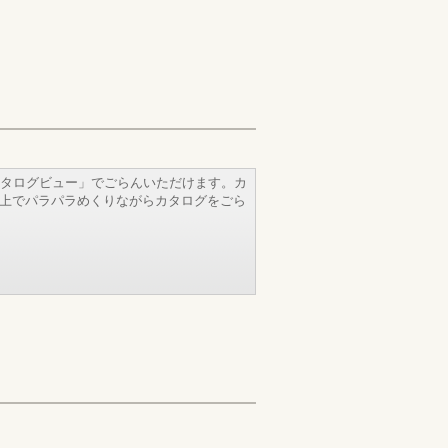
タログビュー」でごらんいただけます。カ
b上でパラパラめくりながらカタログをごら