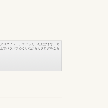
タログビュー」でごらんいただけます。カ
b上でパラパラめくりながらカタログをごら