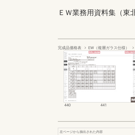
ＥＷ業務用資料集（東北以南地
完成品価格表
EW（複層ガラス仕様）
440
441
左ページから抽出された内容