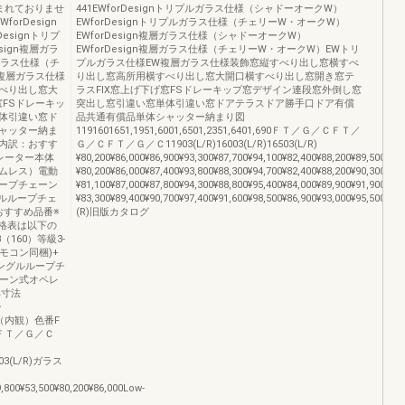
まれておりませ
441EWforDesignトリプルガラス仕様（シャドーオークW）
rDesign
EWforDesignトリプルガラス仕様（チェリーW・オークW）
esignトリプ
EWforDesign複層ガラス仕様（シャドーオークW）
ign複層ガラ
EWforDesign複層ガラス仕様（チェリーW・オークW）EWトリ
層ガラス仕様（チ
プルガラス仕様EW複層ガラス仕様装飾窓縦すべり出し窓横すべ
複層ガラス仕様
り出し窓高所用横すべり出し窓大開口横すべり出し窓開き窓テ
べり出し窓大
ラスFIX窓上げ下げ窓FSドレーキップ窓デザイン連段窓外倒し窓
窓FSドレーキッ
突出し窓引違い窓単体引違い窓ドアテラスドア勝手口ドア有償
体引違い窓ド
品共通有償品単体シャッター納まり図
ャッター納ま
1191601651,1951,6001,6501,2351,6401,690ＦＴ／Ｇ／ＣＦＴ／
格内訳：おすす
Ｇ／ＣＦＴ／Ｇ／Ｃ11903(L/R)16003(L/R)16503(L/R)
レーター本体
¥80,200¥86,000¥86,900¥93,300¥87,700¥94,100¥82,400¥88,200¥89,500¥95
ムレス）電動
¥80,200¥86,000¥87,400¥93,800¥88,300¥94,700¥82,400¥88,200¥90,300¥96
ープチェーン
¥81,100¥87,000¥87,800¥94,300¥88,800¥95,400¥84,000¥89,900¥91,900¥98
ブルループチェ
¥83,300¥89,400¥90,700¥97,400¥91,600¥98,500¥86,900¥93,000¥95,500¥102
●おすすめ品番※
(R)旧版カタログ
価格表は以下の
（160）等級3-
リモコン同梱)+
0シングルループチ
ェーン式オペレ
基準寸法
シ
図（内観）色番F
ＦＴ／Ｇ／Ｃ
1403(L/R)ガラス
9,800¥53,500¥80,200¥86,000Low-