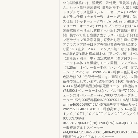
440掲載価格には、消費税、取付費、運賃等は含
ん。セット価格表装飾窓│高所用横すべり出し窓EWfo
トリプルガラス仕様（シャドーオークW）EWforD
ルガラス仕様（チェリーW・オークW）EWforDes
ス仕様（シャドーオークW）EWforDesign複
ェリーW・オークW）EWトリプルガラス仕様EW
装飾窓縦すべり出し窓横すべり出し窓高所用横す
開口横すべり出し窓開き窓テラスFIX窓上げ下げ
プ窓デザイン連段窓外倒し窓突出し窓引違い窓単
アテラスドア勝手口ドア有償品共通有償品単体シ
り図KS（在来・204） アングル無：セット価
め品番内訳●部材構成図本体（アングル無）オペ
（滑車用）滑車（中）固定式網戸（タグ付フレー
ユニット本体（単機能リモコン同梱）シングルル
（1.25ｍ）オペレーター本体（ハンドル用）ダ
ーン（1.25ｍ）@ES2VKS2－■－呼称－色記号
色記号はP.3「色記号一覧」をご確認ください｡
条件で算出しています｡透明型S-3（160）等級S-3
A-33-A-型4開閉装置加算額電動ユニット(単機能
¥78,500オペレーター本体(ハンドル用)+¥7,70
ェーン式オペレーター+¥23,900ダブルループチ
ーター+¥23,900呼称幅046060069074114内法
wmm4606006907401,145内法基準寸法h㎜サッ
Wmm5006407307801,185呼称高サッシH㎜姿
Ｔ／Ｇ／ＣFＴ／Ｇ／ＣFＴ／Ｇ／ＣFＴ／Ｇ／Ｃ
03300370呼称
04603(L/R)06003(L/R)06903(L/R)07403(L/R)1
一般複層アルミスペーサー
¥44,000¥47,200¥46,900¥50,400¥49,800¥53,500¥4
E複層(ガス入り)アルミスペーサー