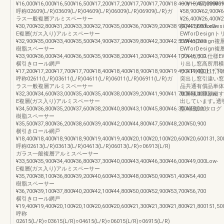
¥16,000¥16,000¥16,500¥16,500¥17,200¥17,200¥17,700¥17,700¥18,400¥18,40009900
ーサー¥57,800¥6
呼称02609(L/R)03609(L/R)04609(L/R)06009(L/R)06909(L/R)ガ
¥58,900¥62,90
ラス一般複層アルミスペーサー
¥26,400¥26,40
¥30,700¥32,800¥31,200¥33,300¥32,700¥35,000¥36,700¥39,200¥38,900¥41,600Low-
(R)423EWfo
E複層(ガス入り)アルミスペーサー
EWforDesi
¥32,900¥35,000¥33,400¥35,500¥34,900¥37,200¥39,800¥42,300¥42,500¥45,200
EWforDesi
樹脂スペーサー
EWforDesi
¥33,900¥36,000¥34,400¥36,500¥35,900¥38,200¥41,200¥43,700¥44,100¥46,800
プルガラス仕様E
横引きロール網戸
り出し窓高所用横
¥17,200¥17,200¥17,700¥17,700¥18,400¥18,400¥18,900¥18,900¥19,400¥19,400111,10
ラスFIX窓上げ
呼称02611(L/R)03611(L/R)04611(L/R)06011(L/R)06911(L/R)ガ
突出し窓引違い窓
ラス一般複層アルミスペーサー
品共通有償品単体
¥32,300¥34,600¥33,000¥35,400¥35,400¥38,000¥39,200¥41,900¥41,700¥44,400Low-
加算額加算額縦すべ
E複層(ガス入り)アルミスペーサー
出しています｡透明型S
¥34,500¥36,800¥35,200¥37,600¥38,200¥40,800¥43,100¥45,800¥46,300¥49,000
型4旧版カタログ
樹脂スペーサー
¥35,500¥37,800¥36,200¥38,600¥39,400¥42,000¥44,800¥47,500¥48,200¥50,900
横引きロール網戸
¥18,400¥18,400¥18,900¥18,900¥19,400¥19,400¥20,100¥20,100¥20,600¥20,600131,30
呼称02613(L/R)03613(L/R)04613(L/R)06013(L/R)○06913(L/R)
ガラス一般複層アルミスペーサー
¥33,500¥35,900¥34,400¥36,800¥37,300¥40,000¥43,400¥46,300¥46,000¥49,000Low-
E複層(ガス入り)アルミスペーサー
¥35,700¥38,100¥36,800¥39,200¥40,600¥43,300¥48,000¥50,900¥51,400¥54,400
樹脂スペーサー
¥36,700¥39,100¥37,800¥40,200¥42,100¥44,800¥50,000¥52,900¥53,700¥56,700
横引きロール網戸
¥19,400¥19,400¥20,100¥20,100¥20,600¥20,600¥21,300¥21,300¥21,800¥21,800151,50
呼称
02615(L/R)○03615(L/R)○04615(L/R)○06015(L/R)○06915(L/R)