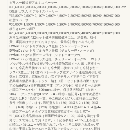
ガラス一般複層アルミスペーサー
¥35,600¥38,300¥37,300¥39,800¥40,600¥43,300¥45,100¥48,000¥48,500¥51,600Low-
E複層(ガス入り)アルミスペーサー
¥37,800¥40,500¥40,100¥42,600¥44,500¥47,200¥50,500¥53,400¥54,800¥57,900
樹脂スペーサー
¥38,800¥41,500¥41,300¥43,800¥46,200¥48,900¥52,800¥55,700¥57,500¥60,600
横引きロール網戸
¥20,600¥20,600¥21,300¥21,300¥21,800¥21,800¥22,400¥22,400¥23,000¥23,000
左吊(L)右吊(R)422セット価格表掲載価格には、消費税、取付
費、運賃等は含まれておりません。装飾窓│縦すべり出し窓
EWforDesignトリプルガラス仕様（シャドーオークW）
EWforDesignトリプルガラス仕様（チェリーW・オークW）
EWforDesign複層ガラス仕様（シャドーオークW）
EWforDesign複層ガラス仕様（チェリーW・オークW）EWトリ
プルガラス仕様EW複層ガラス仕様装飾窓縦すべり出し窓横すべ
り出し窓高所用横すべり出し窓大開口横すべり出し窓開き窓テ
ラスFIX窓上げ下げ窓FSドレーキップ窓デザイン連段窓外倒し窓
突出し窓引違い窓単体引違い窓ドアテラスドア勝手口ドア有償
品共通有償品単体シャッター納まり図：セット価格内訳：おす
すめ品番内訳●部材構成図本体（アングル付）横引きロール網戸
小開口アーム※H＞1,600mmの場合、必須選択部材T（在来・
204） アングル付@ES2VT－■－呼称－色記号●おすすめ品番※
色記号はP.3「色記号一覧」をご確認ください｡価格表は以下の
条件で算出しています｡透明型S-3（160）等級S-2（120）等級
S-3（160）等級S-2（120）等級無印3-A-33-A-型4○3-A-33-A-型4●
小開口アーム付きタイプ加算額加算額縦すべり出し窓T+
¥10,500●完成品価格表は耐風圧性能S-2（120）等級を満たす最
薄ガラスで算出しております｡（下記表参照）●H15以上を使用
の際は､バルコニーが設置されているところに使用されるか､室
内側に手摺を取付けるなど落下防止対策をとってください｡旧版