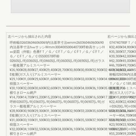
左ページから抽出された内容
右ページから抽出
呼称幅026036046060069内法基準寸法wmm260360460600690
074740780FＴ／
内法基準寸法h㎜サッシWmm300400500640730呼称高サッシH
¥32,400¥34,800¥3
㎜姿図（外観）色番FＴ／Ｇ／ＣFＴ／Ｇ／ＣFＴ／Ｇ／ＣFＴ／
¥35,300¥37,700¥3
Ｇ／ＣFＴ／Ｇ／Ｃ05500570呼称
¥39,300¥42,000¥4
02605(L/R)03605(L/R)04605(L/R)06005(L/R)06905(L/R)ガラス
¥42,300¥45,000¥4
一般複層アルミスペーサー
¥46,700¥49,700¥5
¥26,900¥28,800¥27,400¥29,400¥28,700¥30,800¥30,800¥32,900¥32,400¥34,800Low-
¥49,300¥52,400¥
E複層(ガス入り)アルミスペーサー
称幅026036内
¥29,100¥31,000¥29,600¥31,600¥30,900¥33,000¥33,000¥35,100¥34,600¥37,000
Wmm300400
樹脂スペーサー
Ｔ／Ｇ／Ｃ181,800
¥30,100¥32,000¥30,600¥32,600¥31,900¥34,000¥34,000¥36,100¥35,600¥38,000
般複層アルミスペーサー¥
横引きロール網戸
層(ガス入り)アルミスペ
¥14,700¥14,700¥15,200¥15,200¥16,000¥16,000¥16,500¥16,500¥17,200¥17,20007700
脂スペーサー¥52,90
呼称02607(L/R)03607(L/R)04607(L/R)06007(L/R)06907(L/R)ガ
¥22,400¥22,400¥
ラス一般複層アルミスペーサー
○02620(L/R)
¥28,800¥30,900¥29,300¥31,300¥30,800¥32,900¥33,200¥35,600¥34,900¥37,300Low-
¥52,400¥56,30
E複層(ガス入り)アルミスペーサー
ーサー¥54,700¥5
¥31,000¥33,100¥31,500¥33,500¥33,000¥35,100¥35,500¥37,900¥37,700¥40,100
¥55,700¥59,60
樹脂スペーサー
¥23,900¥23,900¥
¥32,000¥34,100¥32,500¥34,500¥34,000¥36,100¥36,500¥38,900¥38,900¥41,300
○02622(L/R)
横引きロール網戸
¥55,200¥59,20