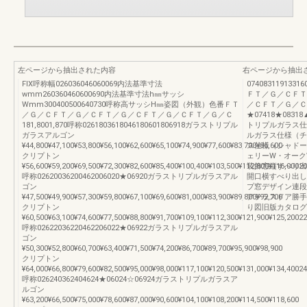
左ページから抽出された内容
右ページから抽出
FIX呼称幅026036046060069内法基準寸法
074083119133160
wmm260360460600690内法基準寸法h㎜サッシ
ＦＴ／Ｇ／ＣＦＴ
Wmm300400500640730呼称高サッシH㎜姿図（外観）色番ＦＴ
／ＣＦＴ／Ｇ／Ｃ
／Ｇ／ＣＦＴ／Ｇ／ＣＦＴ／Ｇ／ＣＦＴ／Ｇ／ＣＦＴ／Ｇ／Ｃ
★07418★08318▲11
181,8001,870呼称0261803618046180601806918ガラストリプル
トリプルガラス仕様
ガラスアルゴン
ルガラス仕様（チェ
¥44,800¥47,100¥53,800¥56,100¥62,600¥65,100¥74,900¥77,600¥83,700¥86,600
ス仕様（シャドーオ
クリプトン
ェリーW・オーク
¥56,600¥59,200¥69,500¥72,300¥82,600¥85,400¥100,400¥103,500¥112,800¥116,00020
装飾窓縦すべり出
呼称02620036200462006020★06920ガラストリプルガラスアル
開口横すべり出し
ゴン
プ窓デザイン連段
¥47,500¥49,900¥57,300¥59,800¥67,100¥69,600¥81,000¥83,900¥89,800¥92,700
アテラスドア勝手
クリプトン
り図旧版カタログ
¥60,500¥63,100¥74,600¥77,500¥88,800¥91,700¥109,100¥112,300¥121,900¥125,20022
呼称02622036220462206022★06922ガラストリプルガラスアル
ゴン
¥50,300¥52,800¥60,700¥63,400¥71,500¥74,200¥86,700¥89,700¥95,900¥98,900
クリプトン
¥64,000¥66,800¥79,600¥82,500¥95,000¥98,000¥117,100¥120,500¥131,000¥134,40024
呼称026240362404624★06024☆06924ガラストリプルガラスア
ルゴン
¥63,200¥66,500¥75,000¥78,600¥87,000¥90,600¥104,100¥108,200¥114,500¥118,600