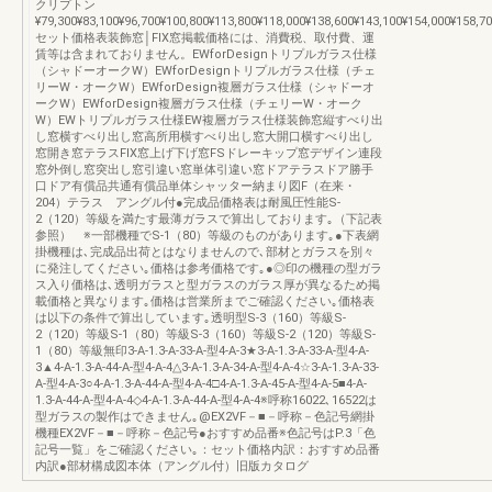
クリプトン
¥79,300¥83,100¥96,700¥100,800¥113,800¥118,000¥138,600¥143,100¥154,000¥158,7
セット価格表装飾窓│FIX窓掲載価格には、消費税、取付費、運
賃等は含まれておりません。EWforDesignトリプルガラス仕様
（シャドーオークW）EWforDesignトリプルガラス仕様（チェ
リーW・オークW）EWforDesign複層ガラス仕様（シャドーオ
ークW）EWforDesign複層ガラス仕様（チェリーW・オーク
W）EWトリプルガラス仕様EW複層ガラス仕様装飾窓縦すべり出
し窓横すべり出し窓高所用横すべり出し窓大開口横すべり出し
窓開き窓テラスFIX窓上げ下げ窓FSドレーキップ窓デザイン連段
窓外倒し窓突出し窓引違い窓単体引違い窓ドアテラスドア勝手
口ドア有償品共通有償品単体シャッター納まり図F（在来・
204）テラス アングル付●完成品価格表は耐風圧性能S-
2（120）等級を満たす最薄ガラスで算出しております｡（下記表
参照） ※一部機種でS-1（80）等級のものがあります｡●下表網
掛機種は､完成品出荷とはなりませんので､部材とガラスを別々
に発注してください｡価格は参考価格です｡●◎印の機種の型ガラ
ス入り価格は､透明ガラスと型ガラスのガラス厚が異なるため掲
載価格と異なります｡価格は営業所までご確認ください｡価格表
は以下の条件で算出しています｡透明型S-3（160）等級S-
2（120）等級S-1（80）等級S-3（160）等級S-2（120）等級S-
1（80）等級無印3-A-1.3-A-33-A-型4-A-3★3-A-1.3-A-33-A-型4-A-
3▲4-A-1.3-A-44-A-型4-A-4△3-A-1.3-A-34-A-型4-A-4☆3-A-1.3-A-33-
A-型4-A-3○4-A-1.3-A-44-A-型4-A-4□4-A-1.3-A-45-A-型4-A-5■4-A-
1.3-A-44-A-型4-A-4◇4-A-1.3-A-44-A-型4-A-4※呼称16022､16522は
型ガラスの製作はできません｡@EX2VF－■－呼称－色記号網掛
機種EX2VF－■－呼称－色記号●おすすめ品番※色記号はP.3「色
記号一覧」をご確認ください｡：セット価格内訳：おすすめ品番
内訳●部材構成図本体（アングル付）旧版カタログ