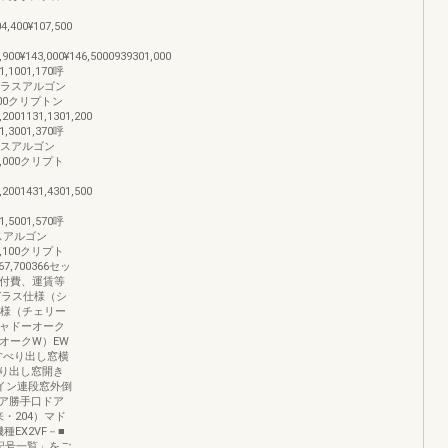
04,400¥107,500
,900¥143,000¥146,5000939301,000
001,170呼
ルガラスアルゴン
17,100クリプトン
,2001131,1301,200
001,370呼
ガラスアルゴン
186,000クリプト
,2001431,4301,500
1,5001,570呼
ラスアルゴン
207,100クリプト
¥267,700366セッ
取付費、運賃等
ルガラス仕様（シ
ス仕様（チェリー
シャドーオーク
・オークW）EW
すべり出し窓横
り出し窓開き
ザイン連段窓外倒
ア勝手口ドア
・204）マド
EX2VF－■
記号一覧」をご