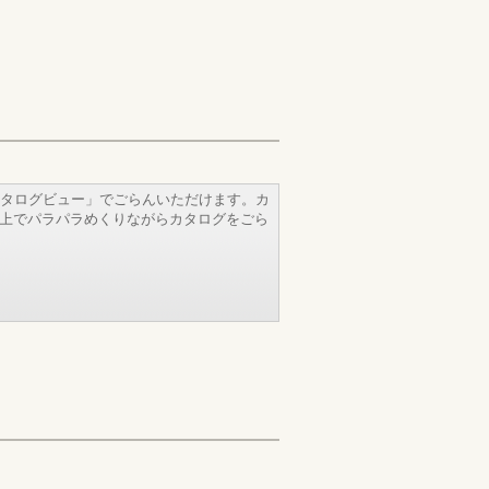
タログビュー」でごらんいただけます。カ
b上でパラパラめくりながらカタログをごら