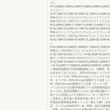
ゴン
¥79,500¥82,100¥94,400¥97,400¥96,200¥99,200¥1
クリプトン
¥107,700¥110,700¥128,700¥132,100¥131,500¥134
呼称ガラストリプルガラスアルゴンクリプトン111,1
称★13311◎△16011◎△16511ガラストリプ
¥92,400¥95,200¥111,500¥114,800¥113,800¥1
¥126,500¥129,600¥153,100¥156,800¥156,500¥160
呼称ガラストリプルガラスアルゴンクリプトン131,3
称▼13313◎△16013▲16513ガラストリプル
¥106,700¥109,800¥149,900¥155,200¥180,700¥
ン
¥146,800¥150,200¥201,000¥207,100¥233,100¥239
呼称◎△146143ガラストリプルガラスアルゴン
¥132,100¥136,000クリプトン¥180,900¥185,40015
称◎△13315○16015○16515ガラストリプルガ
¥126,900¥130,800¥197,400¥203,000¥201,500¥
ン¥173,600¥177,900¥255,600¥262,000¥261,300
ト価格表装飾窓│FIX窓掲載価格には、消費税、
は含まれておりません。EWforDesignトリプ
ャドーオークW）EWforDesignトリプルガラ
W・オークW）EWforDesign複層ガラス仕様（
W）EWforDesign複層ガラス仕様（チェリーW
トリプルガラス仕様EW複層ガラス仕様装飾窓縦
すべり出し窓高所用横すべり出し窓大開口横すべ
窓テラスFIX窓上げ下げ窓FSドレーキップ窓デ
し窓突出し窓引違い窓単体引違い窓ドアテラスド
有償品共通有償品単体シャッター納まり図F（在来
② アングル付@EX2VF－■－呼称－色記号網掛機種
－呼称－色記号●おすすめ品番※色記号はP.3「色