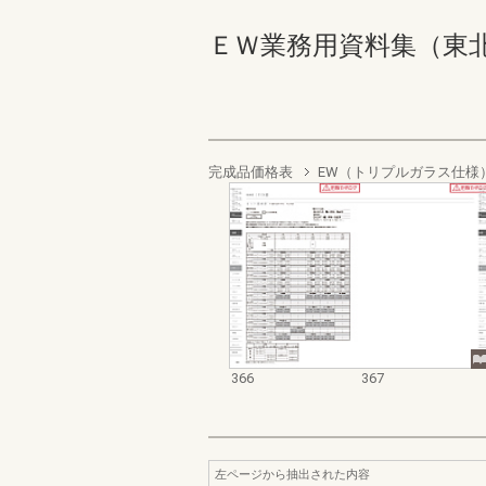
ＥＷ業務用資料集（東北以南地
完成品価格表
EW（トリプルガラス仕様
366
367
左ページから抽出された内容