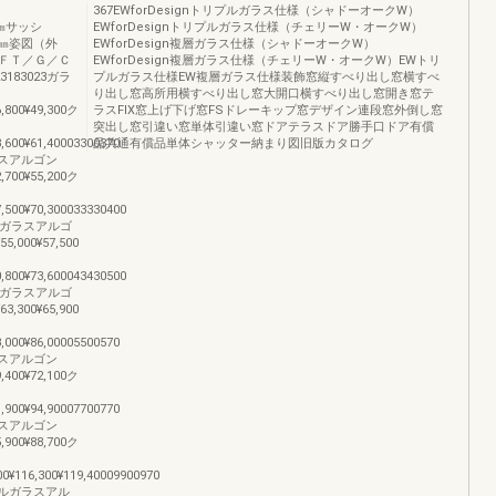
367EWforDesignトリプルガラス仕様（シャドーオークW）
法h㎜サッシ
EWforDesignトリプルガラス仕様（チェリーW・オークW）
ッシH㎜姿図（外
EWforDesign複層ガラス仕様（シャドーオークW）
ＦＴ／Ｇ／Ｃ
EWforDesign複層ガラス仕様（チェリーW・オークW）EWトリ
3183023ガラ
プルガラス仕様EW複層ガラス仕様装飾窓縦すべり出し窓横すべ
り出し窓高所用横すべり出し窓大開口横すべり出し窓開き窓テ
6,800¥49,300ク
ラスFIX窓上げ下げ窓FSドレーキップ窓デザイン連段窓外倒し窓
突出し窓引違い窓単体引違い窓ドアテラスドア勝手口ドア有償
8,600¥61,40003300370
品共通有償品単体シャッター納まり図旧版カタログ
ガラスアルゴン
2,700¥55,200ク
7,500¥70,300033330400
リプルガラスアルゴ
55,000¥57,500
0,800¥73,600043430500
リプルガラスアルゴ
63,300¥65,900
3,000¥86,00005500570
ガラスアルゴン
9,400¥72,100ク
1,900¥94,90007700770
ガラスアルゴン
5,900¥88,700ク
00¥116,300¥119,40009900970
リプルガラスアル