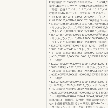
FIX呼称幅160165256内法基準寸法wmm1,6001,6
準寸法h㎜サッシWmm1,6401,6902,600呼称
（外観）色番ＦＴ／Ｇ／ＣＦＴ／Ｇ／ＣＦＴ／Ｇ／Ｃ0
呼称1600516505ガラストリプルガラスアルゴン
¥118,800¥125,400¥119,800¥126,400クリプトン
¥148,200¥155,600¥149,700¥157,100横引きロ
¥33,000¥33,000¥33,000¥33,00007700770呼称1
トリプルガラスアルゴン¥130,800¥137,900¥132,30
リプトン¥163,800¥171,600¥165,900¥173,7
¥35,400¥35,400¥35,400¥35,40009900970呼称1
トリプルガラスアルゴン¥142,900¥150,500¥144,70
リプトン¥179,500¥188,100¥182,300¥190,9
¥37,800¥37,800¥37,800¥37,800111,1001,170呼称
1601116511★25611ガラストリプルガラスアル
¥161,500¥169,800¥163,700¥172,000¥218,900¥
ン¥204,700¥213,800¥208,100¥217,200¥285,900
ロール網戸
¥40,200¥40,200¥40,200¥40,200¥41,200¥41,2001
1601316513◎▲25613ガラストリプルガラスア
¥178,000¥186,600¥180,600¥189,200¥251,800¥
ン¥227,600¥237,300¥231,600¥241,300¥330,500
ロール網戸
¥42,600¥42,600¥42,600¥42,600¥43,600¥43,6001
◎○16015◎○16515◎○25615ガラストリプル
¥196,600¥205,900¥199,700¥209,000¥282,200¥
ン¥253,200¥263,600¥257,900¥268,300¥372,300
ロール網戸¥44,800¥44,800¥44,800¥44,800¥46,00
載価格には、消費税、取付費、運賃等は含まれて
セット価格表装飾窓│縦すべり出し窓EWforDesi
ラス仕様（シャドーオークW）EWforDesign