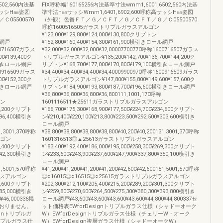
502,560内法基
FIX呼称幅160165256内法基準寸法wmm1,6001,6502,560内法基
高サッシH㎜姿図
準寸法h㎜サッシWmm1,6401,6902,600呼称高サッシH㎜姿図
5500570
（外観）色番ＦＴ／Ｇ／ＣＦＴ／Ｇ／ＣＦＴ／Ｇ／Ｃ05500570
呼称1600516505ガラストリプルガラスアルゴン
¥123,000¥129,800¥124,000¥130,800クリプトン
ール網戸
¥152,800¥160,400¥154,300¥161,900横引きロール網戸
600716507ガラス
¥32,000¥32,000¥32,000¥32,00007700770呼称1600716507ガラス
0¥139,400ク
トリプルガラスアルゴン¥135,200¥142,700¥136,700¥144,200ク
00横引きロール網戸
リプトン¥168,700¥177,000¥170,800¥179,100横引きロール網戸
600916509ガラス
¥34,400¥34,400¥34,400¥34,40009900970呼称1600916509ガラス
0¥152,300ク
トリプルガラスアルゴン¥147,800¥155,800¥149,600¥157,600ク
00横引きロール網戸
リプトン¥184,900¥193,800¥187,700¥196,600横引きロール網戸
¥36,800¥36,800¥36,800¥36,800111,1001,170呼称
ゴン
1601116511★25611ガラストリプルガラスアルゴン
228,200クリプト
¥166,700¥175,300¥168,900¥177,500¥224,700¥234,600クリプト
¥296,400横引き
ン¥210,400¥220,100¥213,800¥223,500¥292,500¥303,600横引き
ロール網戸
31,3001,370呼称
¥38,800¥38,800¥38,800¥38,800¥40,200¥40,200131,3001,370呼称
ルゴン
1601316513◎▲25613ガラストリプルガラスアルゴン
262,400クリプト
¥183,400¥192,400¥186,000¥195,000¥258,300¥269,300クリプト
¥342,300横引き
ン¥233,600¥243,900¥237,600¥247,900¥337,800¥350,100横引き
ロール網戸
51,5001,570呼称
¥41,200¥41,200¥41,200¥41,200¥42,600¥42,600151,5001,570呼称
ガラスアルゴン
◎○16015◎○16515◎○25615ガラストリプルガラスアルゴン
293,600クリプト
¥202,300¥212,100¥205,400¥215,200¥289,200¥301,300クリプト
¥385,000横引き
ン¥259,800¥270,600¥264,500¥275,300¥380,300¥393,800横引き
0¥46,000336掲
ロール網戸¥43,600¥43,600¥43,600¥43,600¥44,800¥44,800337セ
おりません。
ット価格表EWforDesignトリプルガラス仕様（シャドーオーク
gnトリプルガ
W）EWforDesignトリプルガラス仕様（チェリーW・オーク
トリプルガラス仕
W）EWforDesign複層ガラス仕様（シャドーオークW）