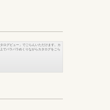
タログビュー」でごらんいただけます。カ
b上でパラパラめくりながらカタログをごら