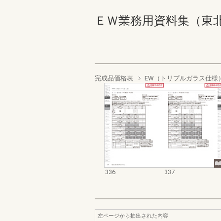
ＥＷ業務用資料集（東北以南地
完成品価格表
EW（トリプルガラス仕様
336
337
左ページから抽出された内容