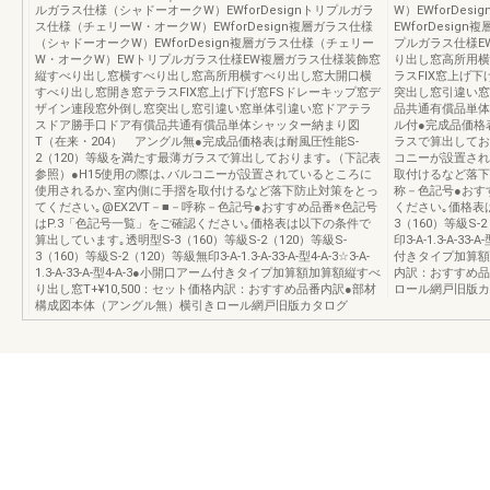
ルガラス仕様（シャドーオークW）EWforDesignトリプルガラ
W）EWforDe
ス仕様（チェリーW・オークW）EWforDesign複層ガラス仕様
EWforDesi
（シャドーオークW）EWforDesign複層ガラス仕様（チェリー
プルガラス仕様E
W・オークW）EWトリプルガラス仕様EW複層ガラス仕様装飾窓
り出し窓高所用横
縦すべり出し窓横すべり出し窓高所用横すべり出し窓大開口横
ラスFIX窓上げ
すべり出し窓開き窓テラスFIX窓上げ下げ窓FSドレーキップ窓デ
突出し窓引違い窓
ザイン連段窓外倒し窓突出し窓引違い窓単体引違い窓ドアテラ
品共通有償品単体
スドア勝手口ドア有償品共通有償品単体シャッター納まり図
ル付●完成品価格
T（在来・204） アングル無●完成品価格表は耐風圧性能S-
ラスで算出してお
2（120）等級を満たす最薄ガラスで算出しております｡（下記表
コニーが設置され
参照）●H15使用の際は､バルコニーが設置されているところに
取付けるなど落下
使用されるか､室内側に手摺を取付けるなど落下防止対策をとっ
称－色記号●おす
てください｡@EX2VT－■－呼称－色記号●おすすめ品番※色記号
ください｡価格表
はP.3「色記号一覧」をご確認ください｡価格表は以下の条件で
3（160）等級S-
算出しています｡透明型S-3（160）等級S-2（120）等級S-
印3-A-1.3-A-33-
3（160）等級S-2（120）等級無印3-A-1.3-A-33-A-型4-A-3☆3-A-
付きタイプ加算額加
1.3-A-33-A-型4-A-3●小開口アーム付きタイプ加算額加算額縦すべ
内訳：おすすめ品
り出し窓T+¥10,500：セット価格内訳：おすすめ品番内訳●部材
ロール網戸旧版カ
構成図本体（アングル無）横引きロール網戸旧版カタログ