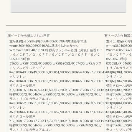
左ページから抽出された内容
右ページから抽出
左吊(L)右吊(R)呼称幅036046060069074内法基準寸法
左吊(L)右吊(R)呼
wmm360460600690740内法基準寸法h㎜サッシ
wmm3604606
Wmm400500640730780呼称高サッシH㎜姿図（外観）色番ＦＴ
Wmm400500
／Ｇ／ＣＦＴ／Ｇ／ＣＦＴ／Ｇ／ＣＦＴ／Ｇ／ＣＦＴ／Ｇ／Ｃ
／Ｇ／ＣＦＴ／Ｇ
05500570呼称
05500570呼称
03605(L/R)04605(L/R)06005(L/R)06905(L/R)07405(L/R)ガラス
03605(L/R)0460
トリプルガラスアルゴン
トリプルガラスア
¥47,100¥49,800¥49,000¥52,000¥51,900¥55,100¥54,400¥57,700¥54,400¥57,700
¥48,800¥51,700¥5
クリプトン
クリプトン
¥57,700¥60,800¥59,800¥63,200¥63,000¥66,700¥65,900¥69,700¥65,900¥69,700
¥59,600¥62,900¥6
横引きロール網戸
横引きロール網戸
¥16,000¥16,000¥16,500¥16,500¥17,200¥17,200¥17,700¥17,700¥18,400¥18,40007700
¥15,200¥15,200¥1
呼称03607(L/R)04607(L/R)06007(L/R)06907(L/R)07407(L/R)ガ
呼称03607(L/R)04
ラストリプルガラスアルゴン
ラストリプルガラ
¥49,800¥52,800¥51,900¥55,100¥55,900¥59,300¥59,800¥63,500¥61,100¥64,800
¥51,700¥54,800¥5
クリプトン
クリプトン
¥60,800¥64,100¥63,000¥66,700¥67,900¥71,600¥73,300¥77,400¥75,300¥79,400
¥62,800¥66,400¥6
横引きロール網戸
横引きロール網戸
¥17,200¥17,200¥17,700¥17,700¥18,400¥18,400¥18,900¥18,900¥19,400¥19,40009900
¥16,500¥16,500¥1
呼称03609(L/R)04609(L/R)06009(L/R)06909(L/R)07409(L/R)ガ
呼称03609(L/R)04
ラストリプルガラスアルゴン
ラストリプルガラ