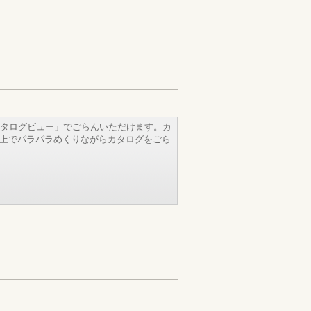
タログビュー」でごらんいただけます。カ
b上でパラパラめくりながらカタログをごら