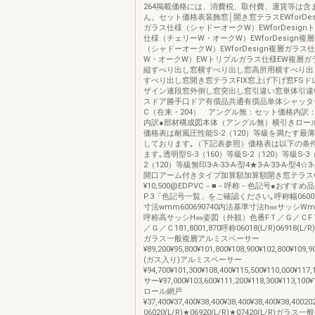
264掲載価格には、消費税、取付費、運賃等は含
ん。セット価格表装飾窓│開き窓テラスEWforDes
ガラス仕様（シャドーオークW）EWforDesig
仕様（チェリーW・オークW）EWforDesign複
（シャドーオークW）EWforDesign複層ガラ
W・オークW）EWトリプルガラス仕様EW複層ガ
縦すべり出し窓横すべり出し窓高所用横すべり出
すべり出し窓開き窓テラスFIX窓上げ下げ窓FS
ザイン連段窓外倒し窓突出し窓引違い窓単体引違
スドア勝手口ドア有償品共通有償品単体シャッタ
C（在来・204） アングル無：セット価格内訳
内訳●部材構成図本体（アングル無）横引きロー
価格表は耐風圧性能S-2（120）等級を満たす最
しております｡（下記表参照）価格表は以下の条
ます｡透明型S-3（160）等級S-2（120）等級S-3（
2（120）等級無印3-A-33-A-型4★3-A-33-A-型4☆3-
開口アーム付きタイプ加算額加算額開き窓テラス
¥10,500@EDPVC－■－呼称－色記号●おすすめ
P.3「色記号一覧」をご確認ください｡呼称幅0600
寸法wmm600690740内法基準寸法h㎜サッシWmm6
呼称高サッシH㎜姿図（外観）色番FＴ／Ｇ／ＣF
／Ｇ／Ｃ181,8001,870呼称06018(L/R)06918(L/R)
ガラス一般複層アルミスペーサー
¥89,200¥95,800¥101,800¥108,900¥102,800¥109
(ガス入り)アルミスペーサー
¥94,700¥101,300¥108,400¥115,500¥110,000¥
サー¥97,000¥103,600¥111,200¥118,300¥113,10
ロール網戸
¥37,400¥37,400¥38,400¥38,400¥38,400¥38,4002
06020(L/R)★06920(L/R)★07420(L/R)ガ