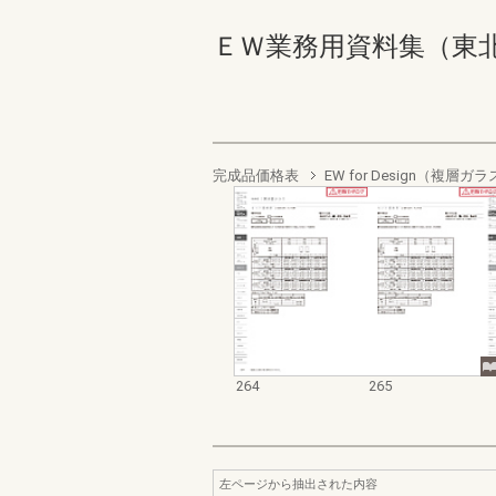
ＥＷ業務用資料集（東北以南地
完成品価格表
EW for Design（複
264
265
左ページから抽出された内容