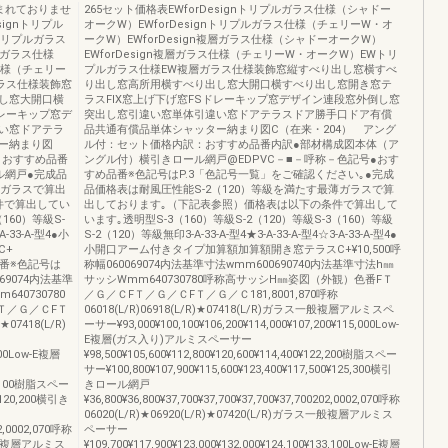
まれておりませ
265セット価格表EWforDesignトリプルガラス仕様（シャドー
ignトリプル
オークW）EWforDesignトリプルガラス仕様（チェリーW・オ
nトリプルガラス
ークW）EWforDesign複層ガラス仕様（シャドーオークW）
層ガラス仕様
EWforDesign複層ガラス仕様（チェリーW・オークW）EWトリ
ス仕様（チェリー
プルガラス仕様EW複層ガラス仕様装飾窓縦すべり出し窓横すべ
ラス仕様装飾窓
り出し窓高所用横すべり出し窓大開口横すべり出し窓開き窓テ
し窓大開口横
ラスFIX窓上げ下げ窓FSドレーキップ窓デザイン連段窓外倒し窓
ドレーキップ窓デ
突出し窓引違い窓単体引違い窓ドアテラスドア勝手口ドア有償
い窓ドアテラ
品共通有償品単体シャッター納まり図C（在来・204） アング
ー納まり図
ル付：セット価格内訳：おすすめ品番内訳●部材構成図本体（ア
：おすすめ品番
ングル付）横引きロール網戸@EDPVC－■－呼称－色記号●おす
ル網戸●完成品
すめ品番※色記号はP.3「色記号一覧」をご確認ください｡●完成
薄ガラスで算出
品価格表は耐風圧性能S-2（120）等級を満たす最薄ガラスで算
件で算出してい
出しております｡（下記表参照）価格表は以下の条件で算出して
160）等級S-
います｡透明型S-3（160）等級S-2（120）等級S-3（160）等級
A-33-A-型4●小
S-2（120）等級無印3-A-33-A-型4★3-A-33-A-型4☆3-A-33-A-型4●
C+
小開口アーム付きタイプ加算額加算額開き窓テラスC+¥10,500呼
品番※色記号は
称幅060069074内法基準寸法wmm600690740内法基準寸法h㎜
69074内法基準
サッシWmm640730780呼称高サッシH㎜姿図（外観）色番FＴ
40730780
／Ｇ／ＣFＴ／Ｇ／ＣFＴ／Ｇ／Ｃ181,8001,870呼称
Ｔ／Ｇ／ＣFＴ
06018(L/R)06918(L/R)★07418(L/R)ガラス一般複層アルミスペ
★07418(L/R)
ーサー¥93,000¥100,100¥106,200¥114,000¥107,200¥115,000Low-
E複層(ガス入り)アルミスペーサー
,900Low-E複層
¥98,500¥105,600¥112,800¥120,600¥114,400¥122,200樹脂スペー
サー¥100,800¥107,900¥115,600¥123,400¥117,500¥125,300横引
117,100樹脂スペー
きロール網戸
0¥120,200横引き
¥36,800¥36,800¥37,700¥37,700¥37,700¥37,700202,0002,070呼称
06020(L/R)★06920(L/R)★07420(L/R)ガラス一般複層アルミス
02,0002,070呼称
ペーサー
ラス一般複層アルミス
¥109,700¥117,900¥123,000¥132,000¥124,100¥133,100Low-E複層