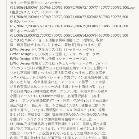
ガラス一般複層アルミスペーサー
¥59,500¥64,000¥61,600¥66,200¥66,100¥70,700¥72,100¥77,400¥77,000¥82,300Low-
E複層(ガス入り)アルミスペーサー
¥61,700¥66,200¥64,400¥69,000¥70,000¥74,600¥77,500¥82,800¥83,300¥88,600
樹脂スペーサー
¥62,700¥67,200¥65,600¥70,200¥71,700¥76,300¥79,800¥85,100¥86,000¥91,300
横引きロール網戸
¥32,000¥32,000¥32,700¥32,700¥33,600¥33,600¥34,600¥34,600¥35,300¥35,300
左吊(L)右吊(R)238セット価格表掲載価格には、消費税、取付
費、運賃等は含まれておりません。装飾窓│縦すべり出し窓
EWforDesignトリプルガラス仕様（シャドーオークW）
EWforDesignトリプルガラス仕様（チェリーW・オークW）
EWforDesign複層ガラス仕様（シャドーオークW）
EWforDesign複層ガラス仕様（チェリーW・オークW）EWトリ
プルガラス仕様EW複層ガラス仕様装飾窓縦すべり出し窓横すべ
り出し窓高所用横すべり出し窓大開口横すべり出し窓開き窓テ
ラスFIX窓上げ下げ窓FSドレーキップ窓デザイン連段窓外倒し窓
突出し窓引違い窓単体引違い窓ドアテラスドア勝手口ドア有償
品共通有償品単体シャッター納まり図：セット価格内訳：おす
すめ品番内訳●部材構成図本体（アングル無）横引きロール網戸
小開口アーム※H＞1,600mmの場合、必須選択部材T（在来・
204） アングル無@EDPVT－■－呼称－色記号●おすすめ品番※
色記号はP.3「色記号一覧」をご確認ください｡価格表は以下の
条件で算出しています｡透明型S-3（160）等級S-2（120）等級
S-3（160）等級S-2（120）等級無印3-A-33-A-型4○3-A-33-A-型4●
小開口アーム付きタイプ加算額加算額縦すべり出し窓T+
¥10,500●完成品価格表は耐風圧性能S-2（120）等級を満たす最
薄ガラスで算出しております｡（下記表参照）●H15以上を使用
の際は､バルコニーが設置されているところに使用されるか､室
内側に手摺を取付けるなど落下防止対策をとってください｡旧版