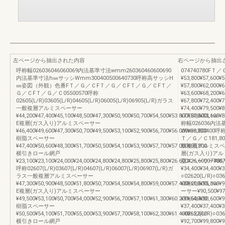
左ページから抽出された内容
右ページから抽出
呼称幅026036046060069内法基準寸法wmm260360460600690
074740780FＴ／
内法基準寸法h㎜サッシWmm300400500640730呼称高サッシH
¥53,800¥57,600¥5
㎜姿図（外観）色番FＴ／Ｇ／ＣFＴ／Ｇ／ＣFＴ／Ｇ／ＣFＴ／
¥57,800¥62,000¥6
Ｇ／ＣFＴ／Ｇ／Ｃ05500570呼称
¥63,600¥68,200¥6
02605(L/R)03605(L/R)04605(L/R)06005(L/R)06905(L/R)ガラス
¥67,800¥72,400¥7
一般複層アルミスペーサー
¥74,400¥79,500¥8
¥44,200¥47,400¥45,100¥48,500¥47,300¥50,900¥50,700¥54,500¥53,800¥57,600Low-
¥77,800¥83,100¥
E複層(ガス入り)アルミスペーサー
称幅026036内
¥46,400¥49,600¥47,300¥50,700¥49,500¥53,100¥52,900¥56,700¥56,000¥59,800
Wmm300400
樹脂スペーサー
Ｔ／Ｇ／Ｃ181,800
¥47,400¥50,600¥48,300¥51,700¥50,500¥54,100¥53,900¥57,700¥57,000¥60,800
般複層アルミスペーサー¥
横引きロール網戸
層(ガス入り)アルミスペ
¥23,100¥23,100¥24,000¥24,000¥24,800¥24,800¥25,800¥25,800¥26,600¥26,60007700
脂スペーサー¥86,90
呼称02607(L/R)03607(L/R)04607(L/R)06007(L/R)06907(L/R)ガ
¥34,400¥34,400¥
ラス一般複層アルミスペーサー
○02620(L/R)
¥47,300¥50,900¥48,500¥51,800¥50,700¥54,500¥54,800¥59,000¥57,400¥61,600Low-
¥88,200¥95,30
E複層(ガス入り)アルミスペーサー
ーサー¥90,500¥9
¥49,500¥53,100¥50,700¥54,000¥52,900¥56,700¥57,100¥61,300¥60,200¥64,400
¥91,500¥98,60
樹脂スペーサー
¥37,400¥37,400¥
¥50,500¥54,100¥51,700¥55,000¥53,900¥57,700¥58,100¥62,300¥61,400¥65,600
○02622(L/R)
横引きロール網戸
¥92,700¥99,80