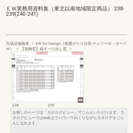
ＥＷ業務用資料集（東北以南地域限定商品） 238-
239(240-241)
完成品価格表
EW for Design（複層ガラス仕様 チェリーＷ・オーク
Ｗ）
【装飾窓】縦すべり出し窓
238
239
お探しのページは「カタログビュー」でごらんいただけます。カ
タログビューではweb上でパラパラめくりながらカタログをごら
んになれます。