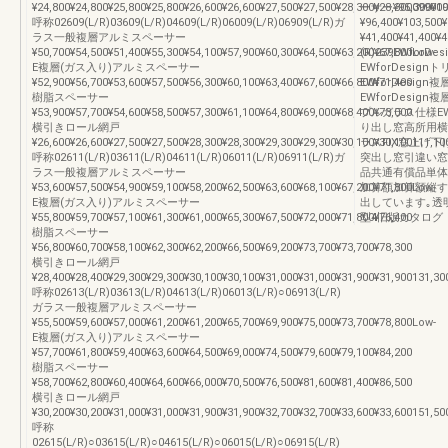
¥24,800¥24,800¥25,800¥25,800¥26,600¥26,600¥27,500¥27,500¥28,300¥28,30009900
ーサー¥95,300¥1
呼称02609(L/R)03609(L/R)04609(L/R)06009(L/R)06909(L/R)ガ
¥96,400¥103,5
ラス一般複層アルミスペーサー
¥41,400¥41,40
¥50,700¥54,500¥51,400¥55,300¥54,100¥57,900¥60,300¥64,500¥63,200¥67,800Low-
(R)239EWfo
E複層(ガス入り)アルミスペーサー
EWforDesi
¥52,900¥56,700¥53,600¥57,500¥56,300¥60,100¥63,400¥67,600¥66,800¥71,400
EWforDesi
樹脂スペーサー
EWforDesi
¥53,900¥57,700¥54,600¥58,500¥57,300¥61,100¥64,800¥69,000¥68,400¥73,000
プルガラス仕様E
横引きロール網戸
り出し窓高所用横
¥26,600¥26,600¥27,500¥27,500¥28,300¥28,300¥29,300¥29,300¥30,100¥30,100111,10
ラスFIX窓上げ
呼称02611(L/R)03611(L/R)04611(L/R)06011(L/R)06911(L/R)ガ
突出し窓引違い窓
ラス一般複層アルミスペーサー
品共通有償品単体
¥53,600¥57,500¥54,900¥59,100¥58,200¥62,500¥63,600¥68,100¥67,200¥71,800Low-
加算額加算額縦すべ
E複層(ガス入り)アルミスペーサー
出しています｡透明型S
¥55,800¥59,700¥57,100¥61,300¥61,000¥65,300¥67,500¥72,000¥71,800¥76,400
型4旧版カタログ
樹脂スペーサー
¥56,800¥60,700¥58,100¥62,300¥62,200¥66,500¥69,200¥73,700¥73,700¥78,300
横引きロール網戸
¥28,400¥28,400¥29,300¥29,300¥30,100¥30,100¥31,000¥31,000¥31,900¥31,900131,30
呼称02613(L/R)03613(L/R)04613(L/R)06013(L/R)○06913(L/R)
ガラス一般複層アルミスペーサー
¥55,500¥59,600¥57,000¥61,200¥61,200¥65,700¥69,900¥75,000¥73,700¥78,800Low-
E複層(ガス入り)アルミスペーサー
¥57,700¥61,800¥59,400¥63,600¥64,500¥69,000¥74,500¥79,600¥79,100¥84,200
樹脂スペーサー
¥58,700¥62,800¥60,400¥64,600¥66,000¥70,500¥76,500¥81,600¥81,400¥86,500
横引きロール網戸
¥30,200¥30,200¥31,000¥31,000¥31,900¥31,900¥32,700¥32,700¥33,600¥33,600151,50
呼称
02615(L/R)○03615(L/R)○04615(L/R)○06015(L/R)○06915(L/R)