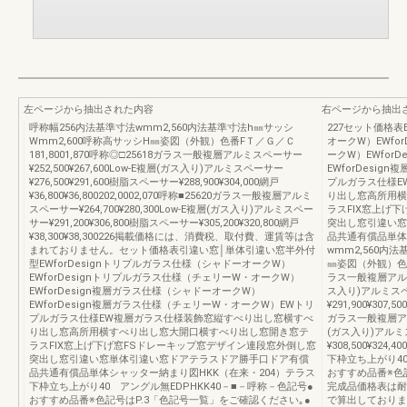
左ページから抽出された内容
右ページから抽出
呼称幅256内法基準寸法wmm2,560内法基準寸法h㎜サッシ
227セット価格表
Wmm2,600呼称高サッシH㎜姿図（外観）色番FＴ／Ｇ／Ｃ
オークW）EWfo
181,8001,870呼称◎□25618ガラス一般複層アルミスペーサー
ークW）EWfor
¥252,500¥267,600Low-E複層(ガス入り)アルミスペーサー
EWforDesi
¥276,500¥291,600樹脂スペーサー¥288,900¥304,000網戸
プルガラス仕様E
¥36,800¥36,800202,0002,070呼称■25620ガラス一般複層アルミ
り出し窓高所用横
スペーサー¥264,700¥280,300Low-E複層(ガス入り)アルミスペー
ラスFIX窓上げ
サー¥291,200¥306,800樹脂スペーサー¥305,200¥320,800網戸
突出し窓引違い窓
¥38,300¥38,300226掲載価格には、消費税、取付費、運賃等は含
品共通有償品単体
まれておりません。セット価格表引違い窓│単体引違い窓半外付
wmm2,560内
型EWforDesignトリプルガラス仕様（シャドーオークW）
㎜姿図（外観）色番F
EWforDesignトリプルガラス仕様（チェリーW・オークW）
ラス一般複層アルミスペ
EWforDesign複層ガラス仕様（シャドーオークW）
ス入り)アルミスペー
EWforDesign複層ガラス仕様（チェリーW・オークW）EWトリ
¥291,900¥307,5
プルガラス仕様EW複層ガラス仕様装飾窓縦すべり出し窓横すべ
ガラス一般複層アルミ
り出し窓高所用横すべり出し窓大開口横すべり出し窓開き窓テ
(ガス入り)アルミス
ラスFIX窓上げ下げ窓FSドレーキップ窓デザイン連段窓外倒し窓
¥308,500¥324
突出し窓引違い窓単体引違い窓ドアテラスドア勝手口ドア有償
下枠立ち上がり40
品共通有償品単体シャッター納まり図HKK（在来・204）テラス
おすすめ品番※色
下枠立ち上がり40 アングル無EDPHKK40－■－呼称－色記号●
完成品価格表は耐
おすすめ品番※色記号はP.3「色記号一覧」をご確認ください｡●
で算出しておりま