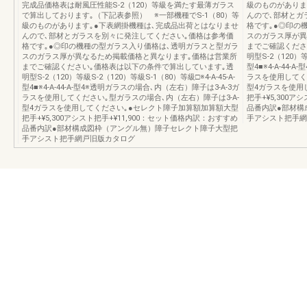
完成品価格表は耐風圧性能S-2（120）等級を満たす最薄ガラス
級のものがありま
で算出しております｡（下記表参照） ※一部機種でS-1（80）等
んので､部材とガ
級のものがあります｡●下表網掛機種は､完成品出荷とはなりませ
格です｡●◎印の
んので､部材とガラスを別々に発注してください｡価格は参考価
スのガラス厚が異
格です｡●◎印の機種の型ガラス入り価格は､透明ガラスと型ガラ
までご確認くださ
スのガラス厚が異なるため掲載価格と異なります｡価格は営業所
明型S-2（120）等
までご確認ください｡価格表は以下の条件で算出しています｡透
型4■※4-A-44
明型S-2（120）等級S-2（120）等級S-1（80）等級□※4-A-45-A-
ラスを使用してく
型4■※4-A-44-A-型4※透明ガラスの場合､内（左右）障子は3-A-3ガ
型4ガラスを使用
ラスを使用してください｡型ガラスの場合､内（左右）障子は3-A-
把手+¥5,300ア
型4ガラスを使用してください｡●セレクト障子加算額加算額大型
品番内訳●部材構
把手+¥5,300アシスト把手+¥11,900：セット価格内訳：おすすめ
手アシスト把手網
品番内訳●部材構成図枠（アングル無）障子セレクト障子大型把
手アシスト把手網戸旧版カタログ