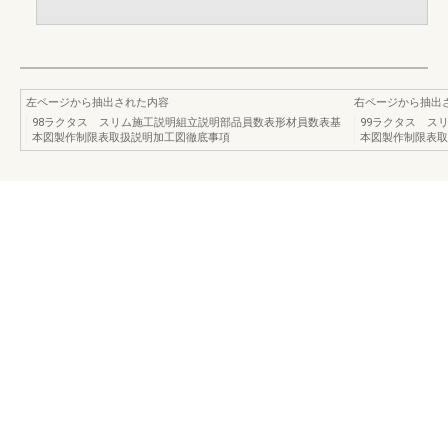
左ページから抽出された内容
右ページから抽出
98ラクタス スリム施工説明組立説明部品員数表形材員数表基
99ラクタス ス
本図製作制限表取扱説明加工図徹底事項
本図製作制限表取