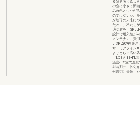
る窓を考え直しま
の窓は小さく閉鎖
み自然とつながる
のではないか。長
が地球の未来につ
ために、私たちが
適な窓を。GRE
設計で耐久性が向
メンテナンス費用
JISR3209
サーモクライン®
よりさらに高い防
（LG3-Ar16
温度‐5℃室内温
封着剤に一体化さ
封着剤に分離しや