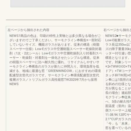
左ページから抽出された内容
右ページから抽出
NEWS1商品の色は、印刷の特性上実物とは多少異なる場合がご
NEWS2■サー
ざいますのでご了承ください。サーモクライン®構造※一部対応
Low-E複層ガ
していないサイズ、機能ガラスがあります。従来の構造（樹脂
ラス⻑辺350㎜
スペーサー仕様）Low-Eガラス中空層樹脂スペーサー乾燥剤封着
ズの障⼦重量35
剤（1次・2次シール）Low-Eガラス中空層乾燥剤入り封着剤スペ
ッター付引違い窓
ーサー・乾燥剤・封着剤を一体化させたシンプルな構造。従来
構造となります。
の樹脂スペーサーに比べ耐久性に優れ、リサイクルしやすいサ
です。対象シリー
ーモクライン®構造のガラスが新たに仲間入り。環境負荷を低
※2×TWWOO
減する、地域に最適な窓「GREENWINDOW」におすすめの環境
ドア）×TWコー
配慮型次世代ガラスです。サーモクライン®環境配慮型次世代
タッチ枠TW⽤)×
複層ガラス／トリプルガラス高性能窓TW2025年7月から採用
ン®には1箇所の
NEWS
る斜めの仕様とな
方が異なることが
長の場合］連結部
モクライン®従来
べ、5倍の耐久性
面温度（室内）温度
側スペーサー上端
11.08.94.1
2.1°CUPガラ
「今」も「未来」
窓を選べているの