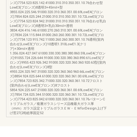
ンズ)7754.523.825.142.41000.310.310.350.351.10.76合わせ型
LowE3(ブロンズ)8透明3+45mil+型
3855.024.225.546.91000.320.310.360.351.00.69LowE4(ブロン
ズ)7854.824.025.244.21000.310.310.350.351.10.72LowE5(ブロ
ンズ)7754.523.824.942.31000.310.310.350.351.10.76合わせ乳白
LowE3(ブロンズ)8透明3+乳白30mil+透明
3834.424.416.146.61000.270.260.310.301.00.69LowE4(ブロン
ズ)7834.224.115.844.01000.260.260.300.301.10.72LowE5(ブロ
ンズ)7734.123.915.742.11000.260.260.300.301.10.76透明(室内
合わせ)LowE3(ブロンズ)10透明1.310LowE1.3(クリ
ア)+30mil+透明
1.356.024.427.047.61000.330.330.380.380.860.59LowE4(ブロン
ズ)91055.724.226.644.91000.330.320.380.360.890.61LowE5(ブ
ロンズ)9955.423.926.342.91000.320.320.360.360.920.63型(室内
合わせ)LowE3(ブロンズ)8型
4955.224.325.947.31000.320.320.360.360.960.66LowE4(ブロン
ズ)8854.924.025.644.61000.320.320.360.361.00.69LowE5(ブロ
ンズ)7854.723.825.342.71000.320.320.360.361.10.72フロスト
(室内合わせ)LowE3(ブロンズ)8フロスト
5854.924.225.647.21000.320.320.360.361.00.69LowE4(ブロン
ズ)7854.724.025.344.51000.320.320.360.361.10.72LowE5(ブロ
ンズ)7754.423.825.042.61000.320.320.360.361.10.76パターンC
トリプルガラス／複層ガラスシリーズ品種最大ガラス厚
（mm）ガラス設定トリプルガラスＥＷ・ＥＷforDesign上げ下
げ窓27(28)総厚固定52