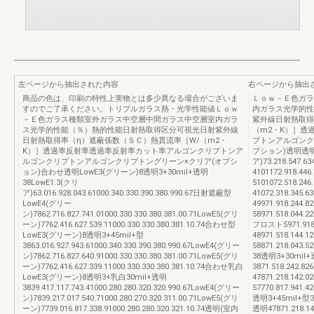
左ページから抽出された内容
右ページから抽出
商品の色は、印刷の特性上実物とは多少異なる場合がございま
Ｌｏｗ－Ｅ色ガラ
すのでご了承ください。トリプルガラス熱・光学性能値Ｌｏｗ
内ガラス光学的性
－Ｅ色ガラス種類室外ガラス中空層中間ガラス中空層室内ガラ
紫外線日射熱取得
ス光学的性能（％）熱的性能日射熱取得区分可視光日射紫外線
（m2・K）］透
日射熱取得率（η）遮蔽係数（ＳＣ）熱貫流率［W/（m2・
プトンアルゴンク
K）］透過率反射率透過率反射率カット率アルゴンクリプトンア
プション)透明透明31
ルゴンクリプトンアルゴンクリプトングリーン×クリア(オプシ
ア)73.218.547.6
ョン)合わせ透明LowE3(グリーン)8透明3+30mil+透明
4101172.918.446
38LowE1.3(クリ
5101072.518.246
ア)63.016.928.043.61000.340.330.390.380.990.67日射遮蔽型
41072.318.345.6
LowE4(グリー
49971.918.244.8
ン)7862.716.827.741.01000.330.330.380.381.00.71LowE5(グリ
58971.518.044.
ーン)7762.416.627.539.11000.330.330.380.381.10.74合わせ型
フロスト5971.918.3
LowE3(グリーン)8透明3+45mil+型
48971.518.144.1
3863.016.927.943.61000.340.330.390.380.990.67LowE4(グリー
58871.218.043.
ン)7862.716.827.640.91000.330.330.380.381.00.71LowE5(グリ
38透明3+30mil
ーン)7762.416.627.339.11000.330.330.380.381.10.74合わせ乳白
3871.518.242.82
LowE3(グリーン)8透明3+乳白30mil+透明
47871.218.142.0
3839.417.117.743.41000.280.280.320.320.990.67LowE4(グリー
57770.817.941.
ン)7839.217.017.540.71000.280.270.320.311.00.71LowE5(グリ
透明3+45mil+型3871
ーン)7739.016.817.338.91000.280.280.320.321.10.74透明(室内
透明47871.218.141