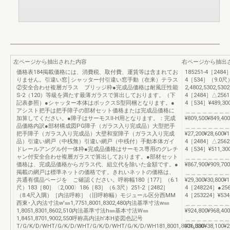
左ページから抽出された内容
右ページから抽出
価格表184掲載価格には、消費税、取付費、運賃等は含まれてお
185251-4［248
りません。引違い窓│シャッター付引違い窓手動（在来）テラス
4［534］（9.0
②安全合わせ複層ガラス ブリッジ枠●完成品価格は耐風圧性能
2,4802,5302,53
S-2（120）等級を満たす最薄ガラスで算出しております。（下
4［2484］△25618
記表参照）●シャッター本体はボックスS型同梱となります。●
4［534］¥489,300¥
アシスト把手は把手障子の部材セット価格または完成品価格に
＿＿＿＿＿＿＿＿
加算してください。●障子はサーモスⅡ-H用となります。：完成
¥809,500¥849,400
品価格内訳●部材構成図PG障子（ガラス入り完成品）大型把手
＿＿＿＿＿＿＿＿
把手障子（ガラス入り完成品）大壁和室障子（ガラス入り完成
¥27,200¥28,600¥1
品）引違い網戸（中桟無）引違い網戸（中桟付）手動本体ガイ
4［2484］△25620
ドレールアングル付一体枠●完成品価格はサーモス専用のグレチ
4［534］¥511,300¥
ャン付安全合わせ複層ガラスで算出しております。●部材セット
＿＿＿＿＿＿＿＿
価格は、完成品価格からガラス代、組立代を除いた金額です。●
¥867,900¥909,700
掲載の網戸は標準ネットの価格です。きれいネットの価格は、
＿＿＿＿＿＿＿＿
共通有償品ページを ご確認ください。呼称幅180［177］（6.1
¥29,300¥30,800¥1
尺）183［80］〈2,000〉186［83］（6.3尺）251-2［2482］
4［248224］●256
（8.4尺入隅）［内法呼称］（旧呼称幅）モジュール区分西MM
4［253224］¥534,2
西東･入内法寸法w'㎜1,7751,8001,8302,480内法基準寸法w㎜
＿＿＿＿＿＿＿＿
1,8051,8301,8602,510内法基準寸法h㎜基本寸法W㎜
¥924,800¥968,400
1,8451,8701,9002,550呼称高内法h'本H姿図色記号
＿＿＿＿＿＿＿＿
T/G/K/D/WHT/G/K/D/WHT/G/K/D/WHT/G/K/D/WH181,8001,8001,830
¥36,300¥38,100¥2