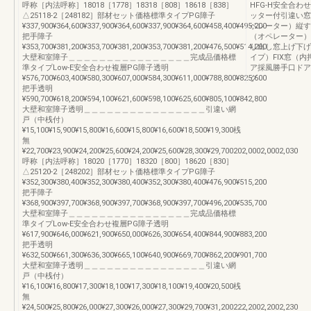
呼称［内法呼称］18018［1778］18318［808］18618［838］
HFG-H安全合わ
△25118-2［248182］部材セット価格標準タイプPG障子
ッター付引違い窓
¥337,900¥364,600¥337,900¥364,600¥337,900¥364,600¥458,400¥495,200
ペレーター）縦す
把手障子
（オペレーター）
¥353,700¥381,200¥353,700¥381,200¥353,700¥381,200¥476,500¥514,200
り出し窓上げ下げ
大壁和室障子＿＿＿＿＿＿＿＿＿＿＿＿＿＿＿＿完成品価格標
イプ）FIX窓（
準タイプLow-E安全合わせ複層PG障子透明
ア採風勝手口ドア
¥576,700¥603,400¥580,300¥607,000¥584,300¥611,000¥788,800¥825,600
グ
把手透明
¥590,700¥618,200¥594,100¥621,600¥598,100¥625,600¥805,100¥842,800
大壁和室障子透明＿＿＿＿＿＿＿＿＿＿＿＿＿＿＿＿引違い網
戸（中桟付）
¥15,100¥15,900¥15,800¥16,600¥15,800¥16,600¥18,500¥19,300桟
無
¥22,700¥23,900¥24,200¥25,600¥24,200¥25,600¥28,300¥29,700202,0002,0002,030
呼称［内法呼称］18020［1770］18320［800］18620［830］
△25120-2［248202］部材セット価格標準タイプPG障子
¥352,300¥380,400¥352,300¥380,400¥352,300¥380,400¥476,900¥515,200
把手障子
¥368,900¥397,700¥368,900¥397,700¥368,900¥397,700¥496,200¥535,700
大壁和室障子＿＿＿＿＿＿＿＿＿＿＿＿＿＿＿＿完成品価格標
準タイプLow-E安全合わせ複層PG障子透明
¥617,900¥646,000¥621,900¥650,000¥626,300¥654,400¥844,900¥883,200
把手透明
¥632,500¥661,300¥636,300¥665,100¥640,900¥669,700¥862,200¥901,700
大壁和室障子透明＿＿＿＿＿＿＿＿＿＿＿＿＿＿＿＿引違い網
戸（中桟付）
¥16,100¥16,800¥17,300¥18,100¥17,300¥18,100¥19,400¥20,500桟
無
¥24,500¥25,800¥26,000¥27,300¥26,000¥27,300¥29,700¥31,200222,2002,2002,230