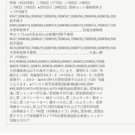
呼称［内法呼称］△18022［17722］△18322［18022］
△18622［18322］●25122-2［248222］部材セット価格標準タ
イプPG障子
¥367,300¥396,300¥367,300¥396,300¥367,300¥396,300¥496,400¥536,200
把手障子
¥384,600¥414,500¥384,600¥414,500¥384,600¥414,500¥516,700¥557,700
大壁和室障子＿＿＿＿＿＿＿＿＿＿＿＿＿＿＿＿完成品価格標
準タイプLow-E安全合わせ複層PG障子透明
¥657,500¥686,500¥661,700¥690,700¥666,700¥695,700¥928,200¥968,000
把手透明
¥674,800¥704,700¥679,000¥708,900¥684,000¥713,900¥948,500¥989,500
大壁和室障子透明＿＿＿＿＿＿＿＿＿＿＿＿＿＿＿＿引違い網
戸（中桟付）
¥19,400¥20,500¥20,800¥21,800¥20,800¥21,800¥23,500¥24,700桟
無¥29,700¥31,200¥31,800¥33,400¥31,800¥33,400¥35,600¥37,500
Ｓ型価格表は以下の条件で算出しています。透明S-3（160）等
級S-2（120）等級無印3-A-3・3 ○※13-A-3・33-A-3・3（大壁和
室障子）△3-A-3・3●4-A-33※1大壁和室障子のみS-2（120）等級
となります。●アシスト把手加算額2枚建4枚建+¥24,200+
¥48,300FG-HFG-H安全合わせFG-H耐熱強化透明引違い窓単体引
違い窓シャッター付引違い窓面格子付引違い窓装飾窓縦すべり
出し窓（オペレーター）縦すべり出し窓（カムラッチ）横すべ
り出し窓（オペレーター）横すべり出し窓（カムラッチ）高所
用横すべり出し窓上げ下げ窓FS面格子付上げ下げ窓FSFIX窓
（外押縁タイプ）FIX窓（内押縁タイプ）内倒し窓外倒し窓開き
窓テラスドア採風勝手口ドアFS共通有償品防火単体シャッター
旧版カタログ