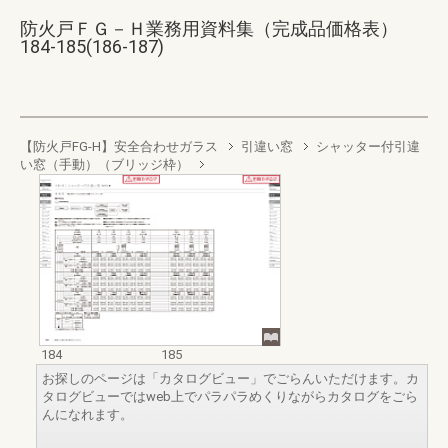
防火戸ＦＧ－Ｈ業務用資料集（完成品価格表）
184-185(186-187)
【防火戸FG-H】安全合わせガラス
引違い窓
シャッター付引違
い窓（手動）（ブリッジ枠）
184
185
お探しのページは「カタログビュー」でごらんいただけます。カ
タログビューではweb上でパラパラめくりながらカタログをごら
んになれます。