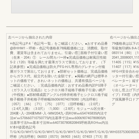
左ページから抽出された内容
右ページから抽出
※色記号はP.4「色記号一覧」をご確認ください。●おすすめ品番
79価格表は以下の
@BHHM1－呼称－色記号価格表78掲載価格には、消費税、取付
等級無印網6.8-
費、運賃等は含まれておりません。引違い窓│面格子付引違い窓
083114［80］
（在来・204）① レール間カバー枠●完成品価格は耐風圧性能
2041,2008001,1
S-2（120）等級を満たす最薄ガラスで算出しております。（下
11405［115］¥155,
記表参照）●完成品価格は防火戸FG-H/L専用のグレチャン付複
11407［117］¥166,
層ガラスで算出しております。●部材セット価格は、完成品価格
HFG-H安全合わ
からガラス代、組立代を除いた金額です。●掲載の網戸は標準ネ
ッター付引違い窓
ットの価格です。きれいネットの価格は、共通有償品ページを
ペレーター）縦す
ご確認ください。：完成品価格内訳：おすすめ品番内訳PG障子
（オペレーター）
（ガラス入り完成品）ヒシクロス格子縦格子横格子引違い網戸
り出し窓上げ下げ
（中桟無）●部材構成図アングル付枠井桁格子ヒシクロス格子縦
イプ）FIX窓（
格子横格子井桁格子呼称幅060069074078080［内法呼称］
ア採風勝手口ドア
［057］［66］［71］［75］［077］（旧呼称幅）（2.0尺）
グ
（2.4尺入隅）（3.0尺）〈1,000〉（2.8尺）モジュール区分東･
204東･入･204東MM･入･MM204九･四ROW㎜654745835内法寸
法w'㎜570660710750775内法基準寸法w㎜600690740780805内
法基準寸法h㎜基本寸法W㎜640730780820845呼称高ROH㎜内法
h'本H姿図色記号
T/G/K/D/WHT/G/K/D/WHT/G/K/D/WHT/G/K/D/WHT/G/K/D/WH033753003003
呼称［内法呼称］06003［0573］06903［663］07403［713］部