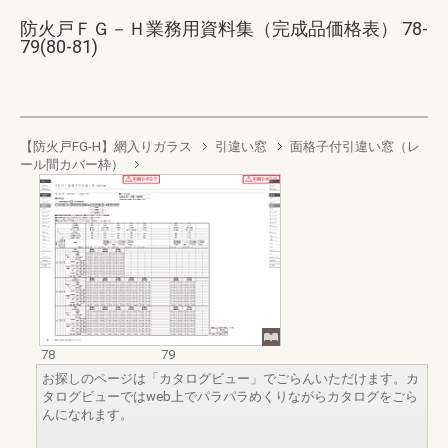
防火戸ＦＧ－Ｈ業務用資料集（完成品価格表） 78-
79(80-81)
【防火戸FG-H】網入りガラス
引違い窓
面格子付引違い窓（レ
ール間カバー枠）
78
79
お探しのページは「カタログビュー」でごらんいただけます。カ
タログビューではweb上でパラパラめくりながらカタログをごら
んになれます。