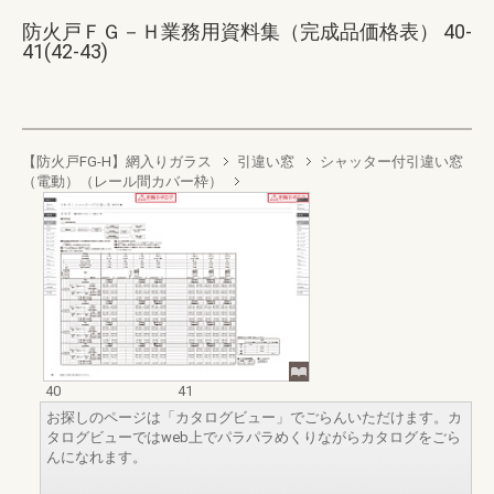
防火戸ＦＧ－Ｈ業務用資料集（完成品価格表） 40-
41(42-43)
【防火戸FG-H】網入りガラス
引違い窓
シャッター付引違い窓
（電動）（レール間カバー枠）
40
41
お探しのページは「カタログビュー」でごらんいただけます。カ
タログビューではweb上でパラパラめくりながらカタログをごら
んになれます。