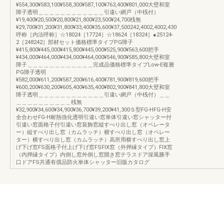
¥554,300¥583,100¥558,300¥587,100¥763,400¥801,000大壁和室
障子透明＿＿＿＿＿＿＿＿＿＿＿＿引違い網戸（中桟付）
¥19,400¥20,500¥20,800¥21,800¥23,500¥24,700桟無
¥29,700¥31,200¥31,800¥33,400¥35,600¥37,500242,4002,4002,430
呼称［内法呼称］☆18024［17724］☆18624［18324］●25124-
2［248242］部材セット価格標準タイプPG障子
¥415,800¥445,000¥415,800¥445,000¥525,900¥563,600把手
¥434,000¥464,000¥434,000¥464,000¥546,900¥585,800大壁和室
障子＿＿＿＿＿＿＿＿＿＿＿＿完成品価格標準タイプLow-E複層
PG障子透明
¥582,000¥611,200¥587,200¥616,400¥781,900¥819,600把手
¥600,200¥630,200¥605,400¥635,400¥802,900¥841,800大壁和室
障子透明＿＿＿＿＿＿＿＿＿＿＿＿引違い網戸（中桟付）＿＿
＿＿＿＿＿＿＿＿＿＿桟無
¥32,900¥34,600¥34,900¥36,700¥39,200¥41,300Ｓ型FG-HFG-H安
全合わせFG-H耐熱強化透明引違い窓単体引違い窓シャッター付
引違い窓面格子付引違い窓装飾窓縦すべり出し窓（オペレータ
ー）縦すべり出し窓（カムラッチ）横すべり出し窓（オペレー
ター）横すべり出し窓（カムラッチ）高所用横すべり出し窓上
げ下げ窓FS面格子付上げ下げ窓FSFIX窓（外押縁タイプ）FIX窓
（内押縁タイプ）内倒し窓外倒し窓開き窓テラスドア採風勝手
口ドアFS共通有償品防火単体シャッター旧版カタログ