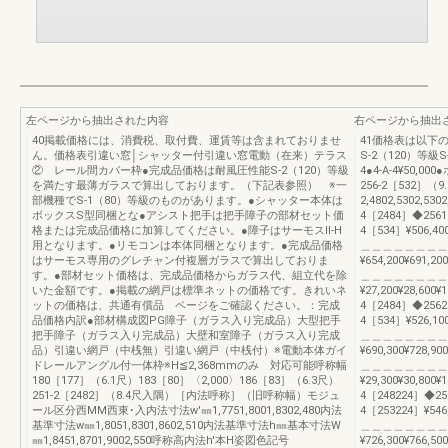
左ページから抽出された内容
右ページから抽出
40掲載価格には、消費税、取付費、運賃等は含まれておりませ
41価格表は以下の
ん。価格表引違い窓│シャッター付引違い窓電動（在来）テラス
S-2（120）等級S-
② レール間カバー枠●完成品価格は耐風圧性能S-2（120）等級
4●4-A-4¥50,
を満たす最薄ガラスで算出しております。（下記表参照） ※一
256-2［532］（
部機種でS-1（80）等級のものがあります。●シャッター本体は
2,4802,5302,53
ボックスS型同梱とな●アシスト把手は把手障子の部材セット価
4［2484］◆25618
格または完成品価格に加算してください。●障子はサーモスⅡ-H
4［534］¥506,400¥
用となります。●リモコンは本体同梱となります。●完成品価格
＿＿＿＿＿＿＿＿
はサーモス専用のグレチャン付複層ガラスで算出しておりま
¥654,200¥691,200
す。●部材セット価格は、完成品価格からガラス代、組立代を除
＿＿＿＿＿＿＿＿
いた金額です。●掲載の網戸は標準ネットの価格です。きれいネ
¥27,200¥28,600¥1
ットの価格は、共通有償品 ページをご確認ください。：完成
4［2484］◆25620
品価格内訳●部材構成図PG障子（ガラス入り完成品）大型把手
4［534］¥526,100¥
把手障子（ガラス入り完成品）大壁和室障子（ガラス入り完成
＿＿＿＿＿＿＿＿
品）引違い網戸（中桟無）引違い網戸（中桟付）※電動本体ガイ
¥690,300¥728,900
ドレールアングル付一体枠※H≦2,368mmのみ 対応可能呼称幅
＿＿＿＿＿＿＿＿
180［177］（6.1尺）183［80］〈2,000〉186［83］（6.3尺）
¥29,300¥30,800¥1
251-2［2482］（8.4尺入隅）［内法呼称］（旧呼称幅）モジュ
4［248224］◆256
ール区分西MM西東･入内法寸法w'㎜1,7751,8001,8302,480内法
4［253224］¥546,5
基準寸法w㎜1,8051,8301,8602,510内法基準寸法h㎜基本寸法W
＿＿＿＿＿＿＿＿
㎜1,8451,8701,9002,550呼称高内法h'本H姿図色記号
¥726,300¥766,500