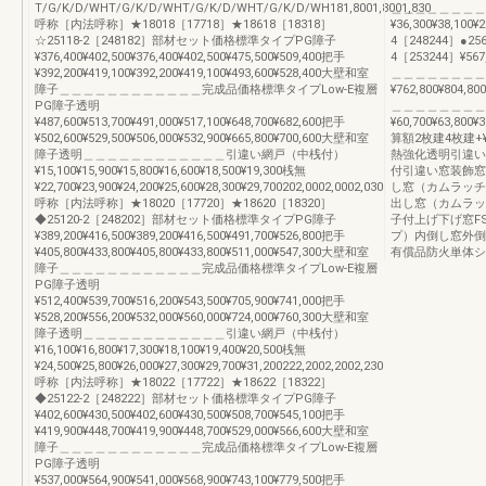
T/G/K/D/WHT/G/K/D/WHT/G/K/D/WHT/G/K/D/WH181,8001,8001,830
＿＿＿＿＿＿＿＿
呼称［内法呼称］★18018［17718］★18618［18318］
¥36,300¥38,100¥2
☆25118-2［248182］部材セット価格標準タイプPG障子
4［248244］●256
¥376,400¥402,500¥376,400¥402,500¥475,500¥509,400把手
4［253244］¥567,0
¥392,200¥419,100¥392,200¥419,100¥493,600¥528,400大壁和室
＿＿＿＿＿＿＿＿
障子＿＿＿＿＿＿＿＿＿＿＿＿完成品価格標準タイプLow-E複層
¥762,800¥804,800
PG障子透明
＿＿＿＿＿＿＿＿
¥487,600¥513,700¥491,000¥517,100¥648,700¥682,600把手
¥60,700¥63,800
¥502,600¥529,500¥506,000¥532,900¥665,800¥700,600大壁和室
算額2枚建4枚建+¥2
障子透明＿＿＿＿＿＿＿＿＿＿＿＿引違い網戸（中桟付）
熱強化透明引違い
¥15,100¥15,900¥15,800¥16,600¥18,500¥19,300桟無
付引違い窓装飾窓
¥22,700¥23,900¥24,200¥25,600¥28,300¥29,700202,0002,0002,030
し窓（カムラッチ
呼称［内法呼称］★18020［17720］★18620［18320］
出し窓（カムラッ
◆25120-2［248202］部材セット価格標準タイプPG障子
子付上げ下げ窓FS
¥389,200¥416,500¥389,200¥416,500¥491,700¥526,800把手
プ）内倒し窓外倒
¥405,800¥433,800¥405,800¥433,800¥511,000¥547,300大壁和室
有償品防火単体シ
障子＿＿＿＿＿＿＿＿＿＿＿＿完成品価格標準タイプLow-E複層
PG障子透明
¥512,400¥539,700¥516,200¥543,500¥705,900¥741,000把手
¥528,200¥556,200¥532,000¥560,000¥724,000¥760,300大壁和室
障子透明＿＿＿＿＿＿＿＿＿＿＿＿引違い網戸（中桟付）
¥16,100¥16,800¥17,300¥18,100¥19,400¥20,500桟無
¥24,500¥25,800¥26,000¥27,300¥29,700¥31,200222,2002,2002,230
呼称［内法呼称］★18022［17722］★18622［18322］
◆25122-2［248222］部材セット価格標準タイプPG障子
¥402,600¥430,500¥402,600¥430,500¥508,700¥545,100把手
¥419,900¥448,700¥419,900¥448,700¥529,000¥566,600大壁和室
障子＿＿＿＿＿＿＿＿＿＿＿＿完成品価格標準タイプLow-E複層
PG障子透明
¥537,000¥564,900¥541,000¥568,900¥743,100¥779,500把手