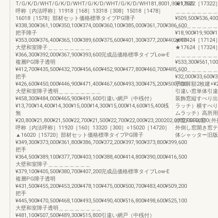
T/G/K/D/WHT/G/K/D/WHT/G/K/D/WHT/G/K/D/WH181,8001,8001,830
★17622［17322］¥3
呼称［内法呼称］11918［168］13318［308］15018［1478］
＿＿＿＿＿＿＿＿
16018［1578］部材セット価格標準タイプPG障子
¥509,500¥536,400
¥338,300¥361,100¥350,100¥374,000¥360,100¥385,000¥361,700¥386,600
＿＿＿＿＿＿＿＿
把手障子
¥18,900¥19,900¥
¥353,000¥376,400¥365,100¥389,600¥375,600¥401,300¥377,200¥402,900
★17424［17124
大壁和室障子＿＿＿＿＿＿＿＿
★17624［17324］¥3
¥366,300¥392,000¥367,900¥393,600完成品価格標準タイプLow-E
＿＿＿＿＿＿＿＿
複層PG障子透明
¥533,300¥561,100
¥412,700¥435,500¥432,700¥456,600¥452,900¥477,800¥460,700¥485,600
＿＿＿＿＿＿＿＿
把手
¥32,000¥33,600
¥426,600¥450,000¥446,900¥471,400¥467,600¥493,300¥475,200¥500,900
手加算額2枚建+¥2
大壁和室障子透明＿＿＿＿＿＿＿＿
引違い窓単体引違
¥458,300¥484,000¥465,900¥491,600引違い網戸（中桟付）
装飾窓縦すべり出
¥13,700¥14,400¥14,300¥15,000¥14,300¥15,000¥14,600¥15,400桟
ラッチ）横すべり
無
ムラッチ）高所用
¥20,800¥21,800¥21,500¥22,700¥21,500¥22,700¥22,000¥23,200202,0002,0002,030
げ窓FSFIX窓（
呼称［内法呼称］11920［160］13320［300］○15020［14720］
外倒し窓開き窓テ
▲16020［15720］部材セット価格標準タイプPG障子
体シャッター旧版
¥349,300¥373,000¥361,800¥386,700¥372,200¥397,900¥373,800¥399,600
把手
¥364,500¥389,100¥377,700¥403,100¥388,400¥414,800¥390,000¥416,500
大壁和室障子＿＿＿＿＿＿＿＿
¥379,100¥405,500¥380,700¥407,200完成品価格標準タイプLow-E
複層PG障子透明
¥431,500¥455,200¥453,200¥478,100¥475,000¥500,700¥483,400¥509,200
把手
¥445,900¥470,500¥468,100¥493,500¥490,400¥516,800¥498,600¥525,100
大壁和室障子透明＿＿＿＿＿＿＿＿
¥481,100¥507,500¥489,300¥515,800引違い網戸（中桟付）