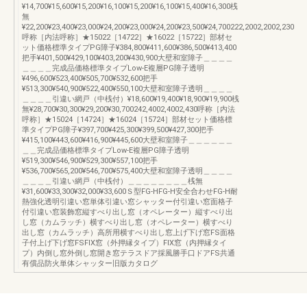
¥14,700¥15,600¥15,200¥16,100¥15,200¥16,100¥15,400¥16,300桟
無
¥22,200¥23,400¥23,000¥24,200¥23,000¥24,200¥23,500¥24,700222,2002,2002,230
呼称［内法呼称］★15022［14722］★16022［15722］部材セ
ット価格標準タイプPG障子¥384,800¥411,600¥386,500¥413,400
把手¥401,500¥429,100¥403,200¥430,900大壁和室障子＿＿＿＿
＿＿＿＿完成品価格標準タイプLow-E複層PG障子透明
¥496,600¥523,400¥505,700¥532,600把手
¥513,300¥540,900¥522,400¥550,100大壁和室障子透明＿＿＿＿
＿＿＿＿引違い網戸（中桟付）¥18,600¥19,400¥18,900¥19,900桟
無¥28,700¥30,300¥29,200¥30,700242,4002,4002,430呼称［内法
呼称］★15024［14724］★16024［15724］部材セット価格標
準タイプPG障子¥397,700¥425,300¥399,500¥427,300把手
¥415,100¥443,600¥416,900¥445,600大壁和室障子＿＿＿＿＿＿
＿＿完成品価格標準タイプLow-E複層PG障子透明
¥519,300¥546,900¥529,300¥557,100把手
¥536,700¥565,200¥546,700¥575,400大壁和室障子透明＿＿＿＿
＿＿＿＿引違い網戸（中桟付）＿＿＿＿＿＿＿＿桟無
¥31,600¥33,300¥32,000¥33,600Ｓ型FG-HFG-H安全合わせFG-H耐
熱強化透明引違い窓単体引違い窓シャッター付引違い窓面格子
付引違い窓装飾窓縦すべり出し窓（オペレーター）縦すべり出
し窓（カムラッチ）横すべり出し窓（オペレーター）横すべり
出し窓（カムラッチ）高所用横すべり出し窓上げ下げ窓FS面格
子付上げ下げ窓FSFIX窓（外押縁タイプ）FIX窓（内押縁タイ
プ）内倒し窓外倒し窓開き窓テラスドア採風勝手口ドアFS共通
有償品防火単体シャッター旧版カタログ