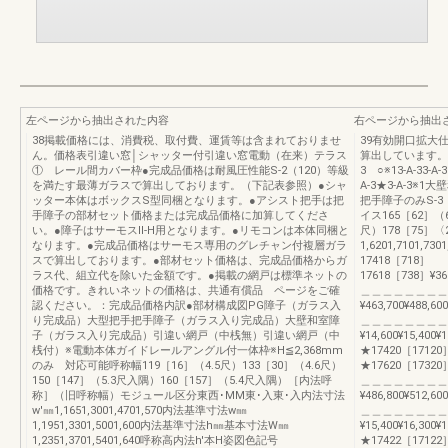
左ページから抽出された内容
右ページから抽出
38掲載価格には、消費税、取付費、運賃等は含まれておりませ
39有効開口拡大
ん。価格表引違い窓│シャッター付引違い窓電動（在来）テラス
算出しています。透明
① レール間カバー枠●完成品価格は耐風圧性能S-2（120）等級
3 ○※13-A-33
を満たす最薄ガラスで算出しております。（下記表参照）●シャ
A-3★3-A-3※
ッター本体はボックスS型同梱となります。●アシスト把手は把
把手障子のみS-3
手障子の部材セット価格または完成品価格に加算してくださ
イス165［62］（6
い。●障子はサーモスⅡ-H用となります。●リモコンは本体同梱と
尺）178［75］〈
なります。●完成品価格はサーモス専用のグレチャン付複層ガラ
1,6201,7101,73
スで算出しております。●部材セット価格は、完成品価格からガ
17418［718］
ラス代、組立代を除いた金額です。●掲載の網戸は標準ネットの
17618［738］¥361,
価格です。きれいネットの価格は、共通有償品 ページをご確
＿＿＿＿＿＿＿＿
認ください。：完成品価格内訳●部材構成図PG障子（ガラス入
¥463,700¥488,600
り完成品）大型把手把手障子（ガラス入り完成品）大壁和室障
＿＿＿＿＿＿＿＿
子（ガラス入り完成品）引違い網戸（中桟無）引違い網戸（中
¥14,600¥15,400¥
桟付）※電動本体ガイドレールアングル付一体枠※H≦2,368mm
★17420［17120
のみ 対応可能呼称幅119［16］（4.5尺）133［30］（4.6尺）
★17620［17320］¥3
150［147］（5.3尺入隅）160［157］（5.4尺入隅）［内法呼
＿＿＿＿＿＿＿＿
称］（旧呼称幅）モジュール区分東西･MM東･入東･入内法寸法
¥486,800¥512,600
w'㎜1,1651,3001,4701,570内法基準寸法w㎜
＿＿＿＿＿＿＿＿
1,1951,3301,5001,600内法基準寸法h㎜基本寸法W㎜
¥15,400¥16,300¥
1,2351,3701,5401,640呼称高内法h'本H姿図色記号
★17422［17122