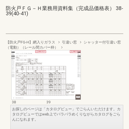
防火戸ＦＧ－Ｈ業務用資料集（完成品価格表） 38-
39(40-41)
【防火戸FG-H】網入りガラス
引違い窓
シャッター付引違い窓
（電動）（レール間カバー枠）
38
39
お探しのページは「カタログビュー」でごらんいただけます。カ
タログビューではweb上でパラパラめくりながらカタログをごら
んになれます。