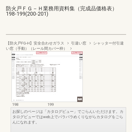
防火戸ＦＧ－Ｈ業務用資料集（完成品価格表）
198-199(200-201)
【防火戸FG-H】安全合わせガラス
引違い窓
シャッター付引違
い窓（手動）（レール間カバー枠）
198
199
お探しのページは「カタログビュー」でごらんいただけます。カ
タログビューではweb上でパラパラめくりながらカタログをごら
んになれます。