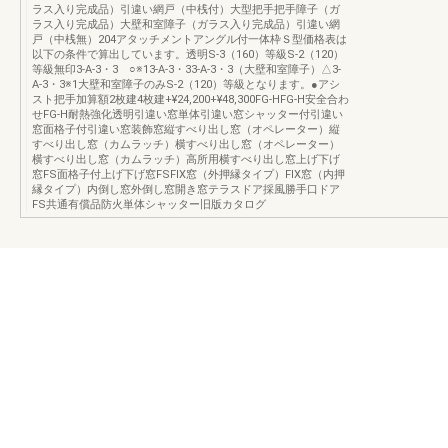
ラス入り完成品）引違い網戸（中桟付）大型把手把手障子（ガ
ラス入り完成品）大壁和室障子（ガラス入り完成品）引違い網
戸（中桟無）204アタッチメントアングル付一体枠Ｓ型価格表は
以下の条件で算出しています。透明S-3（160）等級S-2（120）
等級無印3-A-3・3 ○※13-A-3・33-A-3・3（大壁和室障子）△3-
A-3・3※1大壁和室障子のみS-2（120）等級となります。●アシ
スト把手加算額2枚建4枚建+¥24,200+¥48,300FG-HFG-H安全合わ
せFG-H耐熱強化透明引違い窓単体引違い窓シャッター付引違い
窓面格子付引違い窓装飾窓縦すべり出し窓（オペレーター）縦
すべり出し窓（カムラッチ）横すべり出し窓（オペレーター）
横すべり出し窓（カムラッチ）高所用横すべり出し窓上げ下げ
窓FS面格子付上げ下げ窓FSFIX窓（外押縁タイプ）FIX窓（内押
縁タイプ）内倒し窓外倒し窓開き窓テラスドア採風勝手口ドア
FS共通有償品防火単体シャッター旧版カタログ