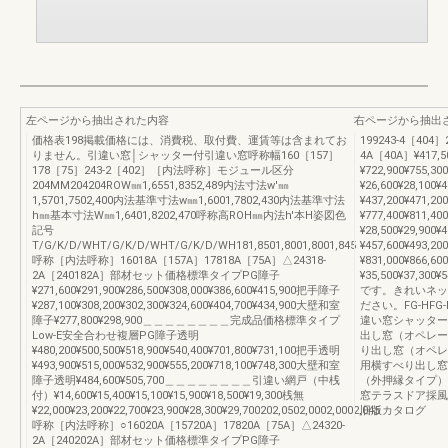
左ページから抽出された内容
右ページから抽出
価格表198掲載価格には、消費税、取付費、運賃等は含まれてお
199243-4［404］2
りません。引違い窓│シャッター付引違い窓呼称幅160［157］
4A［40A］¥417,5
178［75］243-2［402］［内法呼称］モジュール区分
¥722,900¥755,3
204MM204204ROW㎜1,6551,8352,489内法寸法w'㎜
¥26,600¥28,100¥
1,5701,7502,400内法基準寸法w㎜1,6001,7802,430内法基準寸法
¥437,200¥471,2
h㎜基本寸法W㎜1,6401,8202,470呼称高ROH㎜内法h'本H姿図色
¥777,400¥811,4
記号
¥28,500¥29,900
T/G/K/D/WHT/G/K/D/WHT/G/K/D/WH181,8501,8001,8001,845
¥457,600¥493,2
呼称［内法呼称］16018A［157A］17818A［75A］△24318-
¥831,000¥866,6
2A［240182A］部材セット価格標準タイプPG障子
¥35,500¥37,3
¥271,600¥291,900¥286,500¥308,000¥386,600¥415,900把手障子
です。きれいネッ
¥287,100¥308,200¥302,300¥324,600¥404,700¥434,900大壁和室
ださい。FG-HF
障子¥277,800¥298,900＿＿＿＿＿＿＿＿完成品価格標準タイプ
違い窓シャッター
Low-E安全合わせ複層PG障子透明
出し窓（オペレー
¥480,200¥500,500¥518,900¥540,400¥701,800¥731,100把手透明
り出し窓（オペレ
¥493,900¥515,000¥532,900¥555,200¥718,100¥748,300大壁和室
用横すべり出し窓
障子透明¥484,600¥505,700＿＿＿＿＿＿＿＿引違い網戸（中桟
（外押縁タイプ）
付）¥14,600¥15,400¥15,100¥15,900¥18,500¥19,300桟無
窓テラスドア採風
¥22,000¥23,200¥22,700¥23,900¥28,300¥29,700202,0502,0002,0002,045
旧版カタログ
呼称［内法呼称］○16020A［15720A］17820A［75A］△24320-
2A［240202A］部材セット価格標準タイプPG障子