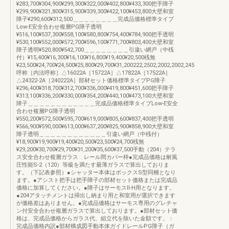
¥283,700¥304,900¥299,300¥322,000¥402,800¥433,300把手障子
¥299,900¥321,800¥315,900¥339,300¥422,100¥453,800大壁和室
障子¥290,600¥312,500＿＿＿＿＿＿＿＿完成品価格標準タイプ
Low-E安全合わせ複層PG障子透明
¥516,100¥537,300¥558,100¥580,800¥754,400¥784,900把手透明
¥530,100¥552,000¥572,700¥596,100¥771,700¥803,400大壁和室
障子透明¥520,800¥542,700＿＿＿＿＿＿＿＿引違い網戸（中桟
付）¥15,400¥16,300¥16,100¥16,800¥19,400¥20,500桟無
¥23,500¥24,700¥24,500¥25,800¥29,700¥31,200222,2502,2002,2002,245
呼称［内法呼称］△16022A［15722A］△17822A［17522A］
△24322-2A［240222A］部材セット価格標準タイプPG障子
¥296,400¥318,700¥312,700¥336,000¥419,800¥451,600把手障子
¥313,100¥336,200¥330,000¥354,200¥440,100¥473,100大壁和室
障子＿＿＿＿＿＿＿＿＿＿＿＿完成品価格標準タイプLow-E安全
合わせ複層PG障子透明
¥550,200¥572,500¥595,700¥619,000¥805,600¥837,400把手透明
¥566,900¥590,000¥613,000¥637,200¥825,900¥858,900大壁和室
障子透明＿＿＿＿＿＿＿＿＿＿＿＿引違い網戸（中桟付）
¥18,900¥19,900¥19,400¥20,500¥23,500¥24,700桟無
¥29,200¥30,700¥29,700¥31,200¥35,600¥37,500手動（204）テラ
ス安全合わせ複層ガラス レール間カバー枠●完成品価格は耐風
圧性能S-2（120）等級を満たす最薄ガラスで算出しておりま
す。（下記表参照）●シャッター本体はボックスS型同梱となり
ます。●アシスト把手は把手障子の部材セット価格または完成品
価格に加算してください。●障子はサーモスⅡ-H用となります。
●204アタッチメントは掃出し納まり用と和室用が選択できます
が価格差はありません。●完成品価格はサーモス専用のグレチャ
ン付安全合わせ複層ガラスで算出しております。●部材セット価
格は、完成品価格からガラス代、組立代を除いた金額です。：
完成品価格内訳●部材構成図手動本体ガイドレールPG障子（ガ