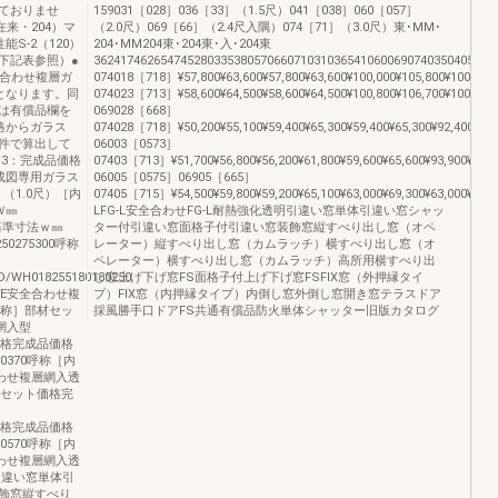
ておりませ
159031［028］036［33］（1.5尺）041［038］060［057］
在来・204）マ
（2.0尺）069［66］（2.4尺入隅）074［71］（3.0尺）東･MM･
S-2（120）
204･MM204東･204東･入･204東
下記表参照）●
36241746265474528033538057066071031036541060069074035040
全合わせ複層ガ
074018［718］¥57,800¥63,600¥57,800¥63,600¥100,000¥105,800¥100,000
となります。同
074023［713］¥58,600¥64,500¥58,600¥64,500¥100,800¥106,700¥100,800
は有償品欄を
069028［668］
格からガラス
074028［718］¥50,200¥55,100¥59,400¥65,300¥59,400¥65,300¥92,400¥97,
件で算出して
06003［0573］
3・3：完成品価格
07403［713］¥51,700¥56,800¥56,200¥61,800¥59,600¥65,600¥93,900¥99,
成図専用ガラス
06005［0575］06905［665］
3］（1.0尺）［内
07405［715］¥54,500¥59,800¥59,200¥65,100¥63,000¥69,300¥63,000¥69,30
Ｗ㎜
LFG-L安全合わせFG-L耐熱強化透明引違い窓単体引違い窓シャッ
内法基準寸法ｗ㎜
ター付引違い窓面格子付引違い窓装飾窓縦すべり出し窓（オペ
50275300呼称
レーター）縦すべり出し窓（カムラッチ）横すべり出し窓（オ
ペレーター）横すべり出し窓（カムラッチ）高所用横すべり出
/WH018255180180250
し窓上げ下げ窓FS面格子付上げ下げ窓FSFIX窓（外押縁タイ
-E安全合わせ複
プ）FIX窓（内押縁タイプ）内倒し窓外倒し窓開き窓テラスドア
法呼称］部材セッ
採風勝手口ドアFS共通有償品防火単体シャッター旧版カタログ
網入型
ト価格完成品価格
00370呼称［内
合わせ複層網入透
部材セット価格完
ト価格完成品価格
00570呼称［内
合わせ複層網入透
明引違い窓単体引
飾窓縦すべり