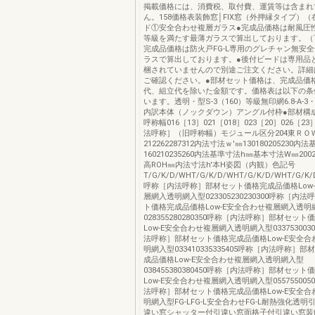
掲載価格には、消費税、取付費、運賃等は含まれ
ん。158価格表装飾窓│FIX窓（外押縁タイプ）（
ド①安全合わせ複層ガラス●完成品価格は耐風圧性能
等級を満たす最薄ガラスで算出しております。（
完成品価格は防火戸FG-L専用のグレチャン無安
ラスで算出しております。●後付ビードは専用品
梱されていませんので別途ご注文ください。詳細
ご確認ください。●部材セット価格は、完成品価
代、組立代を除いた金額です。価格表は以下の条
います。透明・型S-3（160）等級無印網6.8-A-
内訳本体（ノックダウン）アングル付枠●部材構
呼称幅016［13］021［018］023［20］026［2
法呼称］（旧呼称幅）モジュール区分204東ＲＯ
212262287312内法寸法ｗ'㎜130180205230
160210235260内法基準寸法h㎜基本寸法W㎜2002
高ROH㎜内法寸法h'本H姿図（内観）色記号
T/G/K/D/WHT/G/K/D/WHT/G/K/D/WHT/G/K/D
呼称［内法呼称］部材セット価格完成品価格Low
層網入透明網入型023305230230300呼称［内
ト価格完成品価格Low-E安全合わせ複層網入透明
028355280280350呼称［内法呼称］部材セッ
Low-E安全合わせ複層網入透明網入型033753003
法呼称］部材セット価格完成品価格Low-E安全
明網入型033410335335405呼称［内法呼称］
成品価格Low-E安全合わせ複層網入透明網入型
038455380380450呼称［内法呼称］部材セッ
Low-E安全合わせ複層網入透明網入型055755005
法呼称］部材セット価格完成品価格Low-E安全
明網入型FG-LFG-L安全合わせFG-L耐熱強化透
違い窓シャッター付引違い窓面格子付引違い窓装