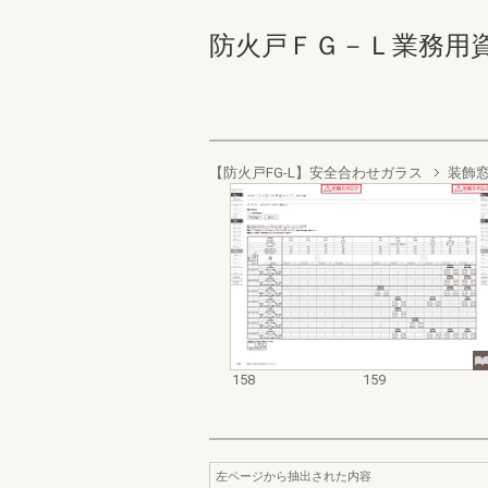
防火戸ＦＧ－Ｌ業務用資料集
【防火戸FG-L】安全合わせガラス
装飾
158
159
左ページから抽出された内容