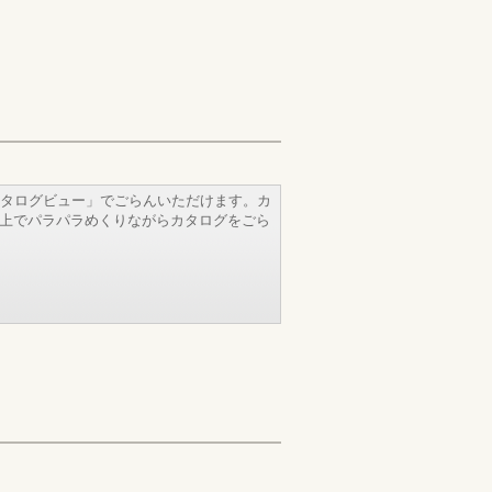
タログビュー」でごらんいただけます。カ
b上でパラパラめくりながらカタログをごら