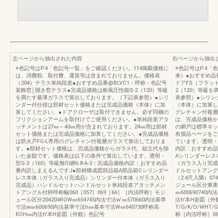
左ページから抽出された内容
右ページから抽出
※色記号はP.4「色記号一覧」をご確認ください。114掲載価格に
※色記号はP.4
は、消費税、取付費、運賃等は含まれておりません。価格表
来）●おすすめ品
（204）テラス単純段差●おすすめ品番@BLVC1－呼称－色記号
ドアFS（フラッ
装飾窓│開き窓テラス●完成品価格は耐風圧性能S-2（120）等級
2（120）等級
を満たす最薄ガラスで算出しております。（下記表参照）●シリ
表参照）●シリン
ンダー付仕様は部材セット価格または完成品価格（本体）に加
（本体）に加算し
算してください。●ドアクローザは取付できません。必ず同梱の
グレチャン付複層
フリクションアームを取付けてご使用ください。●単純段差アタ
は、完成品価格か
ッチメントは27㎜～40㎜用が含まれております。24㎜用は部材
の網戸は標準ネッ
セット価格または完成品価格に加算してください。●完成品価格
有償品ページをご
は防火戸FG-L専用のグレチャン付複層ガラスで算出しておりま
ています。透明・型
す。●部材セット価格は、完成品価格からガラス代、組立代を除
内訳：おすすめ品
いた金額です。価格表は以下の条件で算出しています。透明・
Aシリンダーレス
型S-3（160）等級無印網6.8-A-3：完成品価格内訳：おすすめ品
（ガラス入り完成
番内訳しまえるんですJ●部材構成図部品箱A部品箱Cシリンダー
ドルセットアングル
レス本体（ガラス入り完成品）シリンダー付本体（ガラス入り
（2.4尺入隅）0
完成品）ハンドルセットハンドルセット単純段差アタッチメン
ジュール区分東東･
トアングル付枠呼称幅060［057］069［66］［内法呼称］モジ
㎜600690740
ュール区分204204ROW㎜654745内法寸法w'㎜570660内法基準
法h'本H姿図（
寸法w㎜600690内法基準寸法h㎜基本寸法W㎜640730呼称高
T/G/K/D/WHT/G
ROH㎜内法h'本H姿図（外観）色記号
称［内法呼称］060