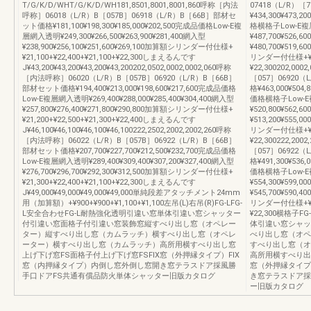
T/G/K/D/WHT/G/K/D/WH181,8501,8001,8001,860呼称［内法
07418（L/R）
呼称］06018（L/R）B［057B］06918（L/R）B［66B］部材セ
¥434,300¥473,2
ット価格¥181,100¥198,300¥185,000¥202,500完成品価格Low-E複
格横格子Low-E
層網入透明¥249,300¥266,500¥263,900¥281,400網入型
¥487,700¥526,60
¥238,900¥256,100¥251,600¥269,100加算額シリンダー付仕様+
¥480,700¥519,6
¥21,100+¥22,400+¥21,100+¥22,300しまえるんです
リンダー付仕様+¥21,1
J¥43,200¥43,200¥43,200¥43,200202,0502,0002,0002,060呼称
¥22,300202,0
［内法呼称］06020（L/R）B［057B］06920（L/R）B［66B］
［057］06920
部材セット価格¥194,400¥213,000¥198,600¥217,600完成品価格
格¥463,000¥504,
Low-E複層網入透明¥269,400¥288,000¥285,400¥304,400網入型
価格横格子Low-
¥257,800¥276,400¥271,800¥290,800加算額シリンダー付仕様+
¥520,800¥562,60
¥21,200+¥22,500+¥21,300+¥22,400しまえるんです
¥513,200¥555,0
J¥46,100¥46,100¥46,100¥46,100222,2502,2002,2002,260呼称
リンダー付仕様+¥21,2
［内法呼称］06022（L/R）B［057B］06922（L/R）B［66B］
¥22,300222,2
部材セット価格¥207,700¥227,700¥212,500¥232,700完成品価格
［057］06922
Low-E複層網入透明¥289,400¥309,400¥307,200¥327,400網入型
格¥491,300¥536,
¥276,700¥296,700¥292,300¥312,500加算額シリンダー付仕様+
価格横格子Low-
¥21,300+¥22,400+¥21,100+¥22,300しまえるんです
¥554,300¥599,00
J¥49,000¥49,000¥49,000¥49,000単純段差アタッチメント24mm
¥545,700¥590,4
用（加算額）+¥900+¥900+¥1,100+¥1,100左吊(L)右吊(R)FG-LFG-
リンダー付仕様+¥21,3
L安全合わせFG-L耐熱強化透明引違い窓単体引違い窓シャッター
¥22,300横格子
付引違い窓面格子付引違い窓装飾窓縦すべり出し窓（オペレー
体引違い窓シャッ
ター）縦すべり出し窓（カムラッチ）横すべり出し窓（オペレ
べり出し窓（オペ
ーター）横すべり出し窓（カムラッチ）高所用横すべり出し窓
すべり出し窓（オ
上げ下げ窓FS面格子付上げ下げ窓FSFIX窓（外押縁タイプ）FIX
高所用横すべり出
窓（内押縁タイプ）内倒し窓外倒し窓開き窓テラスドア採風勝
窓（外押縁タイプ
手口ドアFS共通有償品防火単体シャッター旧版カタログ
き窓テラスドア採
ー旧版カタログ