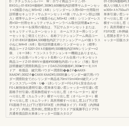
D：ナチュラルシルバー W：ホワイ商品コード△-01-
01-CBGN価格¥9,
BXGG△-01-BXGH価格¥1,300¥3,600梱包内訳標準サムターンセッ
個入り5個入り片
ト×2個皿小ねじM5×42（4本）シリンダーレス用×50ー付用取付
w305×Ａh750
説明書セキュリティサムターンセット×1個（サムターン部は2個
単体引違い窓シャ
入）標準サムターン×1個皿小ねじM5×42（4本）シリンダーレス
すべり出し窓（オ
用×50ー付用セキュリティサムターンラベル取付説明書●ホーム
横すべり出し窓（
マスターキーを採用の場合は、下記サムターンセットまたは、
チ）高所用横すべ
セキュリティサムターンセットと ホームマスター用シリンダ
FSFIX窓（外押
ーセットをご発注ください。名称フリクションアーム商品コー
し窓開き窓テラス
ドZ-01-BXGF価格¥4,500梱包内訳フリクションアーム×1個トラス
ャッター旧版カタ
小ねじM4×8（6本）取付説明書名称シリンダーセット（標準）
商品コードZ-5201-DVＡE価格¥9,500梱包内訳WNシリンダー×2
個、（キー3本）＊コンストラクションキー機能はありません。
ハンドル台座パッキンセット名称ハンドル台座パッキンセット
商品コードZ-01-BWVＨ価格¥900梱包内容パッキン（1枚）取付
説明書鍵穴潤滑剤商品コードDASZ020価格¥1,300■サーモスH
ドア 有償品 鍵穴用パウダー潤滑剤��Z-F�AAXX-
XAAD¥1,000Z-F�CAXX-XAAD¥3,000対象シリンダー鍵穴用パウ
ダー潤滑剤全てのシリンダー商品名70ml15ml40ml鍵穴メンテ
ナンススプレーDN・U�・LBシリンダーFG-LFG-L安全合わせ
FG-L耐熱強化透明引違い窓単体引違い窓シャッター付引違い窓
面格子付引違い窓装飾窓縦すべり出し窓（オペレーター）縦す
べり出し窓（カムラッチ）横すべり出し窓（オペレーター）横
すべり出し窓（カムラッチ）高所用横すべり出し窓上げ下げ窓
FS面格子付上げ下げ窓FSFIX窓（外押縁タイプ）FIX窓（内押縁
タイプ）内倒し窓外倒し窓開き窓テラスドア採風勝手口ドアFS
共通有償品防火単体シャッター旧版カタログ