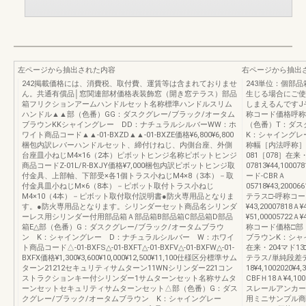
左ページから抽出された内容
右ページから抽出
242掲載価格には、消費税、取付費、運賃等は含まれておりませ
243単位：個部品箱F
ん。共通有償品│窓関連部材価格表装飾窓（開き窓テラス）部品
生じる場合にご使
箱フリクションアームハンドルセット名称標準ハンドルスリム
しまえるんですJ
ハンドル▲▲部（色番）GG：ダスクグレー/ブラック/オータム
称コード価格呼称
ブラウンKKシャイングレー DD：ナチュラルシルバーWW：ホ
（色番）T：ダス
ワイト商品コード▲▲-01-BXZD▲▲-01-BXZE価格¥6,800¥6,800
K：シャイングレ
梱包内訳レバーハンドルセット、締付けねじ、内側台座、外側
称幅［内法呼称］06
台座皿小ねじM4×16（2本）ピボットヒンジ名称ピボットヒンジ
081［078］在来
商品コードZ-01L/R-BXJY価格¥7,000梱包内訳ピボットヒンジ取
07813¥44,10
付金具、上部軸、下部受×各1個トラス小ねじM4×8（3本）－取
ード-CBRＡ
付金具皿小ねじM×6（8本）－ピボット取付トラス小ねじ
05718¥43,200066
M4×10（4本）－ピボット取付取付説明書●防火専用品となりま
テラス□-呼称コード-
す。●防火専用品となります。シリンダーセット商品名シリンダ
¥43,20007818Ａ¥
ーレス用シリンダー付用部品箱Ａ部品箱B部品箱C部品箱D部品
¥51,00005722
箱E△部（色番）G：ダスクグレー/ブラック/オータムブラウ
称コード価格□部
ン K：シャイングレー D：ナチュラルシルバー W：ホワイ
ブラウンK：シャ
ト商品コード△-01-BXFS△-01-BXFT△-01-BXFV△-01-BXFW△-01-
在来・204マド13□-
BXFX価格¥1,300¥3,600¥10,000¥12,500¥11,100仕様区分標準サム
テラス/単純段差テ
ターン21212セキュリティサムターン11WNシリンダー221コン
18¥4,1002020¥
ストラクションキー付シリンダー1サムターンセット名称サムタ
CBFＨ18Ａ¥4,10
ーンセットセキュリティサムターンセット△部（色番）G：ダス
スレールアンカー
クグレー/ブラック/オータムブラウン K：シャイングレー
用ミニサンプル商品コー