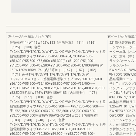
左ページから抽出された内容
右ページから抽出
呼称幅Ｗ114Ｗ119Ｗ128Ｗ133［内法呼称］［11］［116］
221価格表装飾
［125］［130］色番
ーンオペレーター
T/G/K/D/WHT/G/K/D/WHT/G/K/D/WHT/G/K/D/WHセット差
ーター本体（ハン
額電動標準タイプ+¥54,700+¥54,500+¥54,700+¥54,500+
（大）滑車（中）
¥55,600+¥55,300+¥55,600+¥55,300手+¥51,200+¥51,000+
ラック/オータ
¥51,200+¥51,000+¥52,200+¥51,900+¥52,200+¥51,900呼称幅Ｗ
ラルシルバー W：
150Ｗ160Ｗ165Ｗ174［内法呼称］［147］［157］［162］
BWＭY△-01-BW
［171］色番T/G/K/D/ＷHT/G/K/D/ＷHT/G/K/D/Ｗ
¥6,700¥5,300
HT/G/K/D/ＷHセット差額電動標準タイプ+¥55,800+¥55,500+
品名電動ユニット
¥56,100+¥55,800+¥56,100+¥55,800+¥57,200+¥56,900手+
番）T：ダスクグ
¥52,300+¥52,000+¥52,700+¥52,400+¥52,700+¥52,400+¥53,700+
イングレー／ナ
¥53,500呼称幅Ｗ176Ｗ178Ｗ180Ｗ183［内法呼称］［173］
△-01L/R-BWNＡ
［175］［177］［180］色番
¥39,600¥39,
T/G/K/D/WHT/G/K/D/WHT/G/K/D/WHT/G/K/D/WHセット差
本体は単機能リモ
額電動標準タイプ+¥57,200+¥56,900ーー+¥57,200+¥56,900ーー
1.25ｍWｰ01ｰBWN
手+¥53,700+¥53,500+¥53,700+¥53,500+¥53,700+¥53,500+
BWNP¥3,8002.7
¥53,700+¥53,500呼称幅Ｗ186Ｗ243Ｗ251Ｗ256［内法呼称］
06¥6,0004.25ｍ
［183］［240］［248］［253］色番
チェーン●サッシ
T/G/K/D/WHT/G/K/D/WHT/G/K/D/WHT/G/K/D/WHセット差
ん。●小開口アー
額電動標準タイプ+¥57,200+¥56,900+¥60,300+¥59,900+
ク解除ができませ
¥60,300+¥59,900+¥60,300+¥59,900手+¥53,700+¥53,500+
ない部品セットで