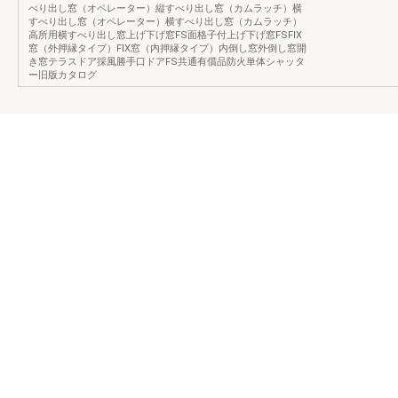
べり出し窓（オペレーター）縦すべり出し窓（カムラッチ）横
すべり出し窓（オペレーター）横すべり出し窓（カムラッチ）
高所用横すべり出し窓上げ下げ窓FS面格子付上げ下げ窓FSFIX
窓（外押縁タイプ）FIX窓（内押縁タイプ）内倒し窓外倒し窓開
き窓テラスドア採風勝手口ドアFS共通有償品防火単体シャッタ
ー旧版カタログ