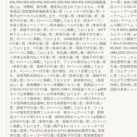
¥56,900+¥56,400+¥56,900+¥56,500+¥56,900+¥56,500220掲載価
ター用）名称小開
格には、消費税、取付費、運賃等は含まれておりません。共通
品コードZ-02L/R-
有償品│窓関連部材価格表引違い窓（シャッター付引違い窓）※
ーム＞＜アーム受
障子はサーモスLを使用します。※引違い窓（単体引違い窓・面
＜アーム＞＜アー
格子付引違い窓）のページに掲載しております。防水テープ／
のみ)＜アーム＜
先張り防水シート／サッシ防水補助シール※引違い窓（単体引違
ム小開口アーム（固
い窓・面格子付引違い窓）のページに掲載しております。204下
11L/R-BWLL価
枠アタッチメント※引違い窓（単体引違い窓・面格子付引違い
カムラッチ用）●
窓）のページに掲載しております。204単純段差アタッチメント
ムのロック解除で
※引違い窓（単体引違い窓・面格子付引違い窓）のページに掲載
1.00ｍZ-03-BWZＭ
しております。※引違い窓（単体引違い窓・面格子付引違い窓）
¥3,0001.75ｍ06¥
のページに掲載しております。防虫網／網押し棒／網戸ローラ
08¥4,5003.25ｍ
ー本体止め取付ねじ※引違い窓（単体引違い窓・面格子付引違い
プチェーン（チェー
窓）のページに掲載しております。アングル取付ねじ※引違い窓
強化透明引違い窓
（単体引違い窓・面格子付引違い窓）のページに掲載しており
引違い窓装飾窓縦
ます。※シャッター付引違い窓の場合、2セット必要となりま
窓（カムラッチ）
す。浴室用防水部品セット※引違い窓（単体引違い窓・面格子付
し窓（カムラッチ
引違い窓）のページに掲載しております。躯体取付ねじ（低頭
付上げ下げ窓FSF
ねじ）名 称高機能リモコン単機能リモコン姿 図商品コード
内倒し窓外倒し窓
Z-02-GCYSZ-01-GCYS価 格¥39,100¥11,500追加リモコン●標準
品防火単体シャッ
タイプは単機能リモコンが本体同梱となります。ボックスＤ型
（＋ボックス無本体）差額ボックスD型ボックスH型スD※ボック
スＳ型同梱完成品価格に対する加算額※引違い窓（単体引違い
窓・面格子付引違い窓）のページに掲載しております。フィル
ター付換気窓交換用フィルター名 称ホームデバイス姿 図商
品コードZ-Ａ001-XＡＡＡ価 格¥50,000ホームデバイス●電動の
み対応※引違い窓（単体引違い窓・面格子付引違い窓）のページ
に掲載しております。引違い網戸きれいネット（シャッター付
引違い窓用）FG-LFG-L安全合わせFG-L耐熱強化透明引違い窓単
体引違い窓シャッター付引違い窓面格子付引違い窓装飾窓縦す