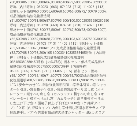
¥80,800¥86,800¥80,800¥86,800¥92,400¥99,500023305230230300
呼称［内法呼称］069023［663］074023［713］114023［113］
部材セット価格¥60,600¥66,600¥60,600¥66,600¥72,100¥79,300完
成品価格耐熱強化複層透明
¥81,800¥87,800¥81,800¥87,800¥93,300¥100,500028355280280350
呼称［内法呼称］069028［668］074028［718］114028［118］
部材セット価格¥61,300¥67,500¥61,300¥67,500¥73,400¥80,800完
成品価格耐熱強化複層透明
¥82,500¥88,700¥82,500¥88,700¥96,200¥103,60003375300300370
呼称［内法呼称］07403［713］11403［113］部材セット価格
¥61,500¥67,600¥73,800¥81,200完成品価格耐熱強化複層透明
¥82,700¥88,800¥98,200¥105,600033410335335405呼称［内法呼
称］部材セット価格完成品価格耐熱強化複層透明
038455380380450呼称［内法呼称］部材セット価格完成品価格
耐熱強化複層透明05575500500570呼称［内法呼称］
06905［665］07405［715］11405［115］部材セット価格
¥65,100¥71,600¥65,100¥71,600¥78,000¥85,700完成品価格耐熱強
化複層透明¥88,500¥95,000¥90,300¥96,800¥117,900¥125,600FG-
LFG-L安全合わせFG-L耐熱強化透明引違い窓単体引違い窓シャッ
ター付引違い窓面格子付引違い窓装飾窓縦すべり出し窓（オペ
レーター）縦すべり出し窓（カムラッチ）横すべり出し窓（オ
ペレーター）横すべり出し窓（カムラッチ）高所用横すべり出
し窓上げ下げ窓FS面格子付上げ下げ窓FSFIX窓（外押縁タイ
プ）FIX窓（内押縁タイプ）内倒し窓外倒し窓開き窓テラスドア
採風勝手口ドアFS共通有償品防火単体シャッター旧版カタログ