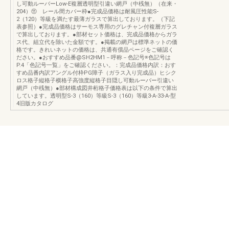
し可動ルーバーLow-E複層透明型引違い網戸（中桟無）（在来・
204）⑪ レール間カバー枠●完成品価格は耐風圧性能S-
2（120）等級を満たす最薄ガラスで算出しております。（下記
表参照）●完成品価格はサーモス専用のグレチャン付複層ガラス
で算出しております。●部材セット価格は、完成品価格からガラ
ス代、組立代を除いた金額です。●掲載の網戸は標準ネットの価
格です。きれいネットの価格は、共通有償品ページをご確認く
ださい。●おすすめ品番@SH2HM1－呼称－色記号※色記号は
P.4「色記号一覧」をご確認ください。：完成品価格内訳：おす
すめ品番内訳アングル付枠PG障子（ガラス入り完成品）ヒシク
ロス格子縦格子横格子高強度縦格子目隠し可動ルーバー引違い
網戸（中桟無）●部材構成図井桁格子価格表は以下の条件で算出
しています。透明型S-3（160）等級S-3（160）等級3-A-33-A-型
4旧版カタログ