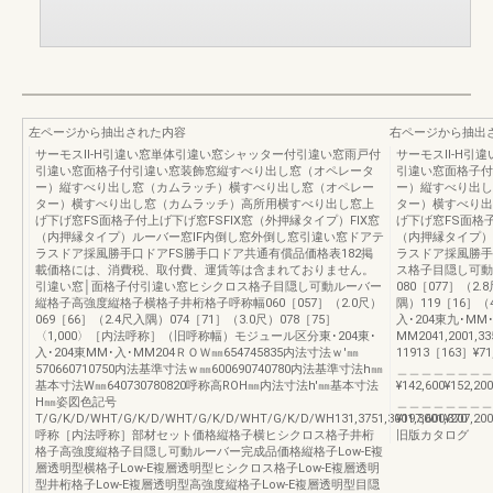
左ページから抽出された内容
右ページから抽出
サーモスⅡ-H引違い窓単体引違い窓シャッター付引違い窓雨戸付
サーモスⅡ-H引
引違い窓面格子付引違い窓装飾窓縦すべり出し窓（オペレータ
引違い窓面格子付
ー）縦すべり出し窓（カムラッチ）横すべり出し窓（オペレー
ー）縦すべり出し
ター）横すべり出し窓（カムラッチ）高所用横すべり出し窓上
ター）横すべり出
げ下げ窓FS面格子付上げ下げ窓FSFIX窓（外押縁タイプ）FIX窓
げ下げ窓FS面格子
（内押縁タイプ）ルーバー窓IF内倒し窓外倒し窓引違い窓ドアテ
（内押縁タイプ）
ラスドア採風勝手口ドアFS勝手口ドア共通有償品価格表182掲
ラスドア採風勝手
載価格には、消費税、取付費、運賃等は含まれておりません。
ス格子目隠し可動
引違い窓│面格子付引違い窓ヒシクロス格子目隠し可動ルーバー
080［077］（2.
縦格子高強度縦格子横格子井桁格子呼称幅060［057］（2.0尺）
隅）119［16］（
069［66］（2.4尺入隅）074［71］（3.0尺）078［75］
入･204東九･MM
〈1,000〉［内法呼称］（旧呼称幅）モジュール区分東･204東･
MM2041,2001,33
入･204東MM･入･MM204ＲＯＷ㎜654745835内法寸法ｗ'㎜
11913［163］¥71,5
570660710750内法基準寸法ｗ㎜600690740780内法基準寸法h㎜
＿＿＿＿＿＿＿＿
基本寸法W㎜640730780820呼称高ROH㎜内法寸法h'㎜基本寸法
¥142,600¥152,200
H㎜姿図色記号
＿＿＿＿＿＿＿＿
T/G/K/D/WHT/G/K/D/WHT/G/K/D/WHT/G/K/D/WH131,3751,3001,3001,370
¥197,600¥207,200
呼称［内法呼称］部材セット価格縦格子横ヒシクロス格子井桁
旧版カタログ
格子高強度縦格子目隠し可動ルーバー完成品価格縦格子Low-E複
層透明型横格子Low-E複層透明型ヒシクロス格子Low-E複層透明
型井桁格子Low-E複層透明型高強度縦格子Low-E複層透明型目隠