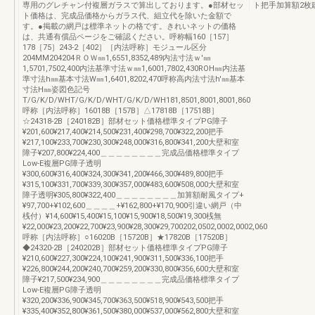
専用のグレチャン付複層ガラスで算出しております。●部材セッ
ト把手加算額2枚建4
ト価格は、完成品価格からガラス代、組立代を除いた金額で
す。●掲載の網戸は標準ネットの格です。きれいネットの価格
は、共通有償品ページをご確認ください。呼称幅160［157］
178［75］243-2［402］［内法呼称］モジュール区分
204MM204204ＲＯＷ㎜1,6551,8352,489内法寸法ｗ'㎜
1,5701,7502,400内法基準寸法ｗ㎜1,6001,7802,430ROH㎜内法基
準寸法h㎜基本寸法W㎜1,6401,8202,470呼称高内法寸法h'㎜基本
寸法H㎜姿図色記号
T/G/K/D/WHT/G/K/D/WHT/G/K/D/WH181,8501,8001,8001,860
呼称［内法呼称］16018B［157B］△17818B［17518B］
☆24318-2B［240182B］部材セット価格標準タイプPG障子
¥201,600¥217,400¥214,500¥231,400¥298,700¥322,200把手
¥217,100¥233,700¥230,300¥248,000¥316,800¥341,200大壁和室
障子¥207,800¥224,400＿＿＿＿＿＿＿＿完成品価格標準タイプ
Low-E複層PG障子透明
¥300,600¥316,400¥324,300¥341,200¥466,300¥489,800把手
¥315,100¥331,700¥339,300¥357,000¥483,600¥508,000大壁和室
障子透明¥305,800¥322,400＿＿＿＿＿＿＿＿加算額耐風タイプ+
¥97,700+¥102,600＿＿＿＿+¥162,800+¥170,900引違い網戸（中
桟付）¥14,600¥15,400¥15,100¥15,900¥18,500¥19,300桟無
¥22,000¥23,200¥22,700¥23,900¥28,300¥29,700202,0502,0002,0002,060
呼称［内法呼称］○16020B［15720B］★17820B［17520B］
◆24320-2B［240202B］部材セット価格標準タイプPG障子
¥210,600¥227,300¥224,100¥241,900¥311,500¥336,100把手
¥226,800¥244,200¥240,700¥259,200¥330,800¥356,600大壁和室
障子¥217,500¥234,900＿＿＿＿＿＿＿＿完成品価格標準タイプ
Low-E複層PG障子透明
¥320,200¥336,900¥345,700¥363,500¥518,900¥543,500把手
¥335,400¥352,800¥361,500¥380,000¥537,000¥562,800大壁和室