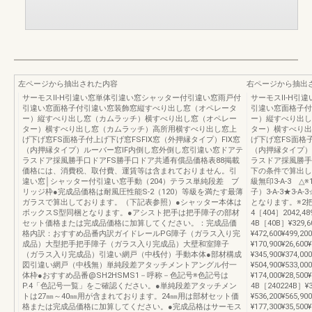
左ページから抽出された内容
右ページから抽出
サーモスⅡ-H引違い窓単体引違い窓シャッター付引違い窓雨戸付
サーモスⅡ-H引
引違い窓面格子付引違い窓装飾窓縦すべり出し窓（オペレータ
引違い窓面格子付
ー）縦すべり出し窓（カムラッチ）横すべり出し窓（オペレー
ー）縦すべり出し
ター）横すべり出し窓（カムラッチ）高所用横すべり出し窓上
ター）横すべり出
げ下げ窓FS面格子付上げ下げ窓FSFIX窓（外押縁タイプ）FIX窓
げ下げ窓FS面格子
（内押縁タイプ）ルーバー窓IF内倒し窓外倒し窓引違い窓ドアテ
（内押縁タイプ）
ラスドア採風勝手口ドアFS勝手口ドア共通有償品価格表88掲載
ラスドア採風勝手
価格には、消費税、取付費、運賃等は含まれておりません。引
下の条件で算出して
違い窓│シャッター付引違い窓手動（204）テラス単純段差 ブ
級無印3-A-3 △※1
リッジ枠●完成品価格は耐風圧性能S-2（120）等級を満たす最薄
子）3-A-3★3-A-
ガラスで算出しております。（下記表参照）●シャッター本体は
となります。※2把
ボックスS型同梱となります。●アシスト把手は把手障子の部材
4［404］2042,489
セット価格または完成品価格に加算してください。：完成品価
4B［40B］¥329,6
格内訳：おすすめ品番内訳ガイドレールPG障子（ガラス入り完
¥472,600¥499,2
成品）大型把手把手障子（ガラス入り完成品）大壁和室障子
¥170,900¥26,600
（ガラス入り完成品）引違い網戸（中桟付）手動本体●部材構成
¥345,900¥374,0
図引違い網戸（中桟無）単純段差アタッチメントアングル付一
¥504,900¥533,0
体枠●おすすめ品番@SH2HSMS1－呼称－色記号※色記号は
¥174,000¥28,500
P.4「色記号一覧」をご確認ください。●単純段差アタッチメン
4B［240224B］¥3
トは27㎜～40㎜用が含まれております。24㎜用は部材セット価
¥536,200¥565,9
格または完成品価格に加算してください。●完成品格はサーモス
¥177,300¥35,500