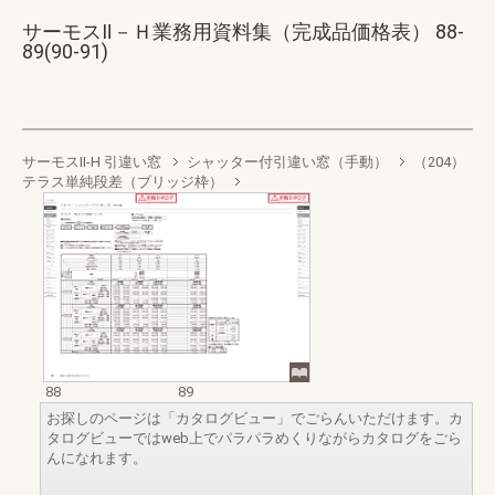
サーモスⅡ－Ｈ業務用資料集（完成品価格表） 88-
89(90-91)
サーモスII-H 引違い窓
シャッター付引違い窓（手動）
（204）
テラス単純段差（ブリッジ枠）
88
89
お探しのページは「カタログビュー」でごらんいただけます。カ
タログビューではweb上でパラパラめくりながらカタログをごら
んになれます。