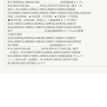
障子透明¥326,100¥343,500＿＿＿＿＿＿＿＿加算額耐風タイプ+
¥99,600+¥104,500＿＿＿＿+¥165,700+¥174,000引違い網戸（中
桟付）¥15,400¥16,300¥16,100¥16,800¥19,400¥20,500桟無
¥23,500¥24,700¥24,500¥25,800¥29,700¥31,200222,2502,2002,2002,260
呼称［内法呼称］★16022B［15722B］★17822B［17522B］
◆24322-2B［240222B］部材セット価格標準タイプPG障子
¥220,100¥237,600¥233,800¥252,300¥324,600¥350,500把手
¥236,800¥255,100¥251,100¥270,500¥344,900¥372,000大壁和室
障子＿＿＿＿＿＿＿＿＿＿＿＿完成品価格標準タイプLow-E複層
PG障子透明
¥339,300¥356,800¥366,400¥384,900¥551,600¥577,500把手
¥356,000¥374,300¥383,700¥403,100¥571,900¥599,000大壁和室
障子透明＿＿＿＿＿＿＿＿＿＿＿＿加算額耐風タイプ+
¥101,400+¥106,400＿＿＿＿+¥169,000+¥177,300引違い網戸
（中桟付）¥18,900¥19,900¥19,400¥20,500¥23,500¥24,700桟無
¥29,200¥30,700¥29,700¥31,200¥35,600¥37,500単純段差アタッチ
メント24mm用（加算額）+¥1,400+¥1,400+¥1,500+¥1,500+
¥2,300+¥2,300Ｓ型旧版カタログ