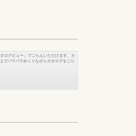
タログビュー」でごらんいただけます。カ
b上でパラパラめくりながらカタログをごら