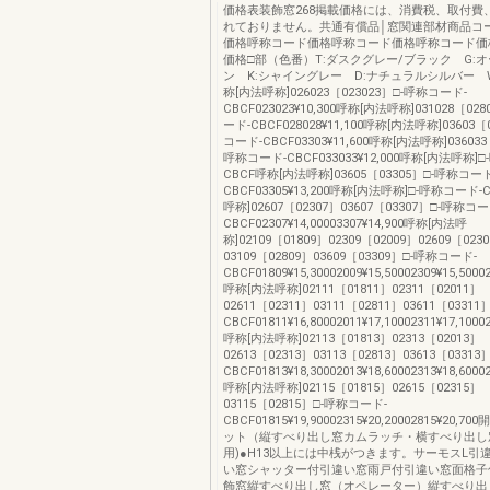
価格表装飾窓268掲載価格には、消費税、取付費
れておりません。共通有償品│窓関連部材商品コ
価格呼称コード価格呼称コード価格呼称コード価
価格□部（色番）T:ダスクグレー/ブラック G:
ン K:シャイングレー D:ナチュラルシルバー 
称[内法呼称]026023［023023］□-呼称コード-
CBCF023023¥10,300呼称[内法呼称]031028［02
ード-CBCF028028¥11,100呼称[内法呼称]03603［
コード-CBCF03303¥11,600呼称[内法呼称]036033
呼称コード-CBCF033033¥12,000呼称[内法呼称]
CBCF呼称[内法呼称]03605［03305］□-呼称コード
CBCF03305¥13,200呼称[内法呼称]□-呼称コード
呼称]02607［02307］03607［03307］□-呼称コー
CBCF02307¥14,00003307¥14,900呼称[内法呼
称]02109［01809］02309［02009］02609［023
03109［02809］03609［03309］□-呼称コード-
CBCF01809¥15,30002009¥15,50002309¥15,50002
呼称[内法呼称]02111［01811］02311［02011］
02611［02311］03111［02811］03611［0331
CBCF01811¥16,80002011¥17,10002311¥17,10002
呼称[内法呼称]02113［01813］02313［02013］
02613［02313］03113［02813］03613［0331
CBCF01813¥18,30002013¥18,60002313¥18,60002
呼称[内法呼称]02115［01815］02615［02315］
03115［02815］□-呼称コード-
CBCF01815¥19,90002315¥20,20002815¥20
ット（縦すべり出し窓カムラッチ・横すべり出し
用)●H13以上には中桟がつきます。サーモスL引
い窓シャッター付引違い窓雨戸付引違い窓面格子
飾窓縦すべり出し窓（オペレーター）縦すべり出