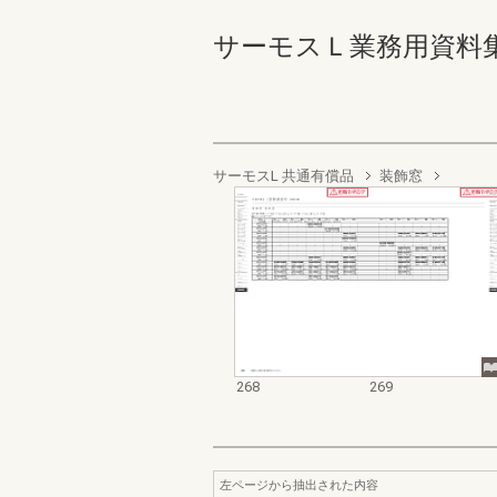
サーモスＬ業務用資料集（完成
サーモスL 共通有償品
装飾窓
268
269
左ページから抽出された内容