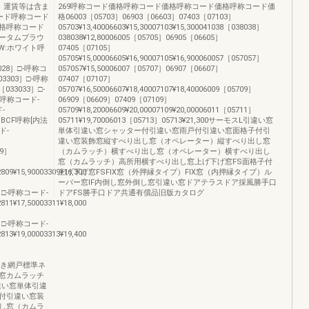
、運賃等は含ま
269呼称コード価格呼称コード価格呼称コード価格呼称コード価
ード呼称コード
格06003［05703］06903［06603］07403［07103］
格呼称コード
05703¥13,40006603¥15,30007103¥15,300041038［038038］
オータムブラウ
038038¥12,80006005［05705］06905［06605］
W:ホワイト呼
07405［07105］
05705¥15,00006605¥16,90007105¥16,900060057［057057］
8028］□-呼称コ
057057¥15,50006007［05707］06907［06607］
03303］□-呼称
07407［07107］
［033033］□-
05707¥16,50006607¥18,40007107¥18,40006009［05709］
□-呼称コード-
06909［06609］07409［07109］
-
05709¥18,20006609¥20,00007109¥20,00006011［05711］
-CBCF呼称[内法
05711¥19,70006013［05713］05713¥21,300サーモスL引違い窓
ド-
単体引違い窓シャッター付引違い窓雨戸付引違い窓面格子付引
違い窓装飾窓縦すべり出し窓（オペレーター）縦すべり出し窓
09］
（カムラッチ）横すべり出し窓（オペレーター）横すべり出し
窓（カムラッチ）高所用横すべり出し窓上げ下げ窓FS面格子付
809¥15,90003309¥16,300
上げ下げ窓FSFIX窓（外押縁タイプ）FIX窓（内押縁タイプ）ル
ーバー窓IF内倒し窓外倒し窓引違い窓ドアテラスドア採風勝手口
1］□-呼称コード-
ドアFS勝手口ドア共通有償品旧版カタログ
811¥17,50003311¥18,000
3］□-呼称コード-
813¥19,00003313¥19,400
,700開き網戸標準ネ
窓カムラッチ
違い窓単体引違
付引違い窓装
し窓（カムラ