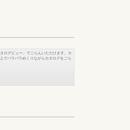
タログビュー」でごらんいただけます。カ
b上でパラパラめくりながらカタログをごら