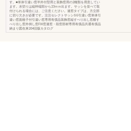
す。■単体引違い窓半外付型用と装飾窓用の2種類を用意してい
ます。水切りは縦枠端部から23ｍｍ出ます。サッシを並べて取
付けられる場合には、ご注意ください。連窓タイプは、方立部
に切り欠きが必要です。注注セレクトサッシSG引違い窓単体引
違い窓面格子付引違い窓専用有償品装飾窓縦すべり出し窓横す
べり出し窓外倒し窓FIX窓連窓・段窓部材専用有償品共通有償品
納まり図在来204旧版カタログ