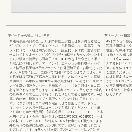
左ページから抽出された内容
右ページから抽出
共通有償品商品の色は、印刷の特性上実物とは多少異なる場合
45オプション使
がございますのでご了承ください。掲載価格には、消費税、ガ
窓真壁用額縁・タ
ラス代（ガラス組込商品を除く）、組立代、取付費、運賃等は
引違い窓半外付型ア
含まれておりません。44枠付面格子■面格子をサッシ枠へ取付け
−●縦すべり出し窓
したい場合に使用する面格子です。■FIX窓を連段窓として用い
ＦＩＸ窓●−●●
た場合に使用します。デザインバリエーション井桁格子ヒシク
きで取付けが可能
ロス格子横格子縦格子※ブラケットは外壁施工前にお取付けくだ
違い窓単体（H14
さい。※面格子は上下に並べて取付けすることはできません。※
ご注意ください。
面格子は段窓時の下窓のみに取付けることはできません。真壁
には影響ありませ
用額縁タイル用四方額縁■室内側が真壁納まりのときに、額縁ア
ます。※3セレク
ングル部の間隔をカバーする額縁です。 （タテ部材とヨコ部
い窓専用有償品装
材を組合わせて使用します。）■浴室やキッチン回りなどで室内
FIX窓連窓・段
の壁をタイルで仕上げる時に、見切りとして使う額縁です。■壁
版カタログ
厚に合わせて標準タイプと厚壁タイプの2種類を用意していま
す。（タテ部材とヨコ部材を組合わせて使用します。取付け
後、サッシとの接合部にコーキングを施してください。）【単
体引違い窓半外付型用】【装飾窓用】F530G10001F530 一体枠
水切りデュオ・在来 単体引違い5220.5F530G10002F530 一体
枠水切りデュオ・在来 装飾窓5220.5枠付水切り■雨だれによる
外壁汚れの軽減に配慮した水切りです。縦枠からの雨だれにも
対応しています。■サッシ組立時に下枠へ取り付ける水切りで