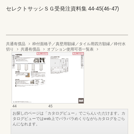
セレクトサッシＳＧ受発注資料集 44-45(46-47)
共通有償品
枠付面格子／真壁用額縁／タイル用四方額縁／枠付水
切り
共通有償品
オプション使用可否一覧表
44
45
お探しのページは「カタログビュー」でごらんいただけます。カ
タログビューではweb上でパラパラめくりながらカタログをごら
んになれます。