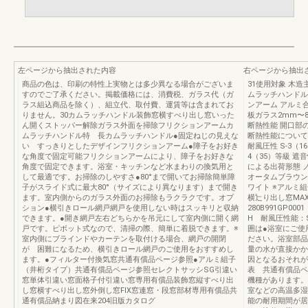
左ページから抽出された内容
右ページから抽出
商品の色は、印刷の特性上実物とは多少異なる場合がございま
31使用対象 木造
すのでご了承ください。掲載価格には、消費税、ガラス代（ガ
ムラッチハンドル
ラス組込商品を除く）、組立代、取付費、運賃等は含まれてお
ンアーム アルミ
りません。30カムラッチハンドル装飾窓横すべり出し窓いった
板ガラス2mm〜
ん開くストッパー解除ガラス外面を掃除フリクションアームカ
断熱性能 開口部
ムラッチハンドル特 長カムラッチハンドル●固定ねじの見えな
断熱性能について
い すっきりとしたデザインフリクションアーム●障子をお好き
耐風圧性 S-3（1
な角度で固定可能フリクションアームにより、障子をお好きな
4（35）等級 遮
角度で固定できます。浴室・キッチンなど水まわりの換気用と
による出荷形態 
して最適です。お掃除のしやすさ●80°まで開いてお掃除簡単障
オータムブラウン
子がスライド式に最大80°（サイズにより異なります）まで開き
ワイト ※アルミ
ます。室内側からのガラス外面のお掃除もラクラクです。オプ
横辷り出し窓MAX：
ション●横引きロール網戸網戸を使用しない時はスッキリと収納
280B991GP0
できます。●開き網戸左右どちらかを吊元にして室内側に開く網
H 耐風圧性能：
戸です。ピボット式なので、清掃の際、簡単に着脱できます。※
囲は●浴室にご使
室内側にブラインドやカーテンを取付ける場合、網戸の開閉
ださい。浴室部品
が 困難になるため、横引きロール網戸のご使用をおすすめし
量の水が直接かか
ます。●フィルター付換気窓共通有償品ページ参照●アルミ組子
因となるおそれが
（井桁タイプ）共通有償品ページ参照セレクトサッシSG引違い
表 共通有償品ペ
窓単体引違い窓面格子付引違い窓専用有償品装飾窓縦すべり出
機種があります。
し窓横すべり出し窓外倒し窓FIX窓連窓・段窓部材専用有償品共
室などの高温多湿
通有償品納まり図在来204旧版カタログ
能の耐用期間が居