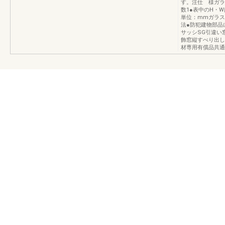
す。注仕 様ガラス
数1●表中のH・
単位：mmガラス
法●防犯建物部品
サッシSG引違い
飾窓縦すべり出し
材専用有償品共通