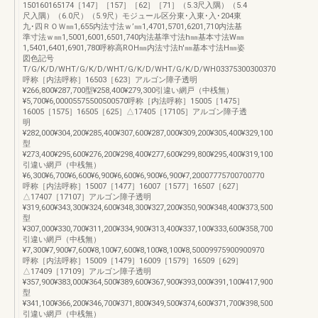
150160165174［147］［157］［62］［71］（5.3尺入隅）（5.4
尺入隅）（6.0尺）（5.9尺）モジュール区分東･入東･入･204東
九･四ＲＯＷ㎜1,655内法寸法ｗ’㎜1,4701,5701,6201,710内法基
準寸法ｗ㎜1,5001,6001,6501,740内法基準寸法h㎜基本寸法W㎜
1,5401,6401,6901,780呼称高ROH㎜内法寸法h'㎜基本寸法H㎜姿
図色記号
T/G/K/D/WHT/G/K/D/WHT/G/K/D/WHT/G/K/D/WH03375300300370
呼称［内法呼称］16503［623］アルゴン障子透明
¥266,800¥287,700型¥258,400¥279,300引違い網戸（中桟無）
¥5,700¥6,00005575500500570呼称［内法呼称］15005［1475］
16005［1575］16505［625］△17405［17105］アルゴン障子透
明
¥282,000¥304,200¥285,400¥307,600¥287,000¥309,200¥305,400¥329,100
型
¥273,400¥295,600¥276,200¥298,400¥277,600¥299,800¥295,400¥319,100
引違い網戸（中桟無）
¥6,300¥6,700¥6,600¥6,900¥6,600¥6,900¥6,900¥7,20007775700700770
呼称［内法呼称］15007［1477］16007［1577］16507［627］
△17407［17107］アルゴン障子透明
¥319,600¥343,300¥324,600¥348,300¥327,200¥350,900¥348,400¥373,500
型
¥307,000¥330,700¥311,200¥334,900¥313,400¥337,100¥333,600¥358,700
引違い網戸（中桟無）
¥7,300¥7,900¥7,600¥8,100¥7,600¥8,100¥8,100¥8,50009975900900970
呼称［内法呼称］15009［1479］16009［1579］16509［629］
△17409［17109］アルゴン障子透明
¥357,900¥383,000¥364,500¥389,600¥367,900¥393,000¥391,100¥417,900
型
¥341,100¥366,200¥346,700¥371,800¥349,500¥374,600¥371,700¥398,500
引違い網戸（中桟無）