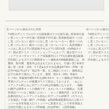
左ページから抽出された内容
右ページから抽出
TW防火戸トリプルガラス仕様複層ガラス仕様引違い窓単体引違
TW防火戸トリプ
い窓シャッター付引違い窓面格子付引違い窓装飾窓縦すべり出
い窓シャッター付
し窓（グレモン）縦すべり出し窓（オペレーター）横すべり出
し窓（グレモン）
し窓（グレモン）横すべり出し窓（オペレーター）高所用横す
し窓（グレモン）
べり出し窓上げ下げ窓面格子付上げ下げ窓FIX窓（内押縁タイ
べり出し窓上げ下
プ）開き窓テラス（フリクションアームタイプ）開き窓テラス
プ）開き窓テラス
（ドアクローザタイプ）ドア採風勝手口ドアFS共通有償品耐風
（ドアクローザタ
圧性能によるガラスの制限表セット価格表438掲載価格には、消
圧性能によるガラ
費税、取付費、運賃等は含まれておりません。引違い窓│単体引
違い窓（在来・204）マド②●おすすめ品番@BTWH－呼称－色
記号※色記号はP.2「色記号一覧」をご確認ください。価格表は
以下の条件で算出しています。透明・型S-4（200）等級S-
3（160）等級無印網6.8-A-3△網6.8-A-3・セット価格はTW防火戸
専用のグレチャン付複層ガラスで算出しております。・ねじレ
スアングル枠とねじ付アングル枠は同価格になります。・掲載
の網戸は標準ネットの価格です。きれいネットの価格は、共通
有償品ページをご確認ください。：セット価格内訳：おすすめ
品番内訳ねじレスアングル枠ねじ付アングル枠障子（ガラス入
り完成品）引違い網戸（中桟無）●部材構成図通常品の上部スト
ッパーを非常用進入口ストッパーに変更することで非常用進入
口対応可能となるサイズ呼称幅［内法呼称］（旧呼称幅）