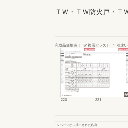
ＴＷ・ＴＷ防火戸・ＴＷ Ｗ
完成品価格表［TW 複層ガラス］
引違い
220
221
左ページから抽出された内容