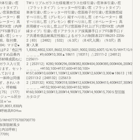
単体引違い窓
TWトリプルガラス仕様複層ガラス仕様引違い窓単体引違い窓
ットタイプ）
（フラットタイプ）シャッター付引違い窓（フラットタイプ）
い窓装飾窓縦
単体引違い窓シャッター付引違い窓面格子付引違い窓装飾窓縦
レーター）横
すべり出し窓（グレモン）縦すべり出し窓（オペレーター）横
レーター）高
すべり出し窓（グレモン）横すべり出し窓（オペレーター）高
FIX窓（内押
所用横すべり出し窓上げ下げ窓面格子付上げ下げ窓FIX窓（内押
アFS勝手口ド
縁タイプ）引違い窓ドアテラスドア採風勝手口ドアFS勝手口ド
違い窓│シャッ
ア共通有償品耐風圧性能によるガラスの制限表221186251-2256-
税、取付費、
2［83］［2482］［532］（6.3尺）（8.4尺入隅）（9.0尺）西
04）マド②●
東･入東
はP.2「色記号
1,8302,4802,5301,8602,5102,5601,9002,5502,600T/G/K/D/WHT/G/K/
すすめ品番内
＿＿＿＿¥9,600¥10,300▲18611［18311］△25111-2［24812］
部材構成図ねじ
□25611-
ガラス入り完
2［253112］¥280,900¥296,000¥382,800¥404,000¥385,000¥406,200¥280,90
ります。セット
＿＿＿＿+¥150,100+¥157,600+¥150,100+
しておりま
¥157,600¥10,600¥11,100¥12,600¥13,300¥12,600¥13,300★18613［18313
一体枠は同価
□25113-2［248132］□25613-
す。きれいネ
2［253132］¥302,700¥318,500¥412,600¥434,500¥415,400¥437,300¥329,50
い。呼称幅
＿＿＿＿+¥152,900+¥160,500+¥152,900+
［75］［177］
¥160,500¥12,500¥13,200¥14,900¥15,700¥14,900¥15,700Ｓ型旧版
0〉モジュール区分
カタログ
寸法ｗ’㎜
01,8051,830内
70呼称高ROH㎜
/WH07775700700770
加算額耐風タ
称［内法呼称］
7709］