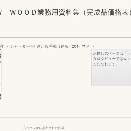
ＯＯＤ業務用資料集（完成品価格表） 220-2
窓
シャッター付引違い窓 手動（在来・204）マド
お探しのページは「カ
タログビューではwe
んになれます。
右ページから抽出された内容