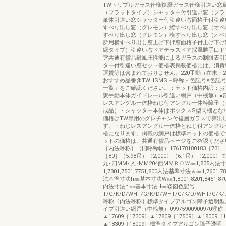
TWトリプルガラス仕様複層ガラス仕様引違い窓
（フラットタイプ）シャッター付引違い窓（フラ
単体引違い窓シャッター付引違い窓面格子付引違
すべり出し窓（グレモン）縦すべり出し窓（オペ
すべり出し窓（グレモン）横すべり出し窓（オペ
所用横すべり出し窓上げ下げ窓面格子付上げ下げ窓
縁タイプ）引違い窓ドアテラスドア採風勝手口ド
ア共通有償品耐風圧性能によるガラスの制限表引
ター付引違い窓セット価格表掲載価格には、消費
運賃等は含まれておりません。220手動（在来・2
おすすめ品番@TWHSMS－呼称－色記号※色記号
一覧」をご確認ください。：セット価格内訳：お
訳手動本体ガイドレール引違い網戸（中桟無）●
レスアングル一体枠ねじ付アングル一体枠障子（
成品）・シャッター本体はボックスS型同梱とな
価格はTW専用のグレチャン付複層ガラスで算出
す。・ねじレスアングル一体枠とねじ付アングル
格になります。掲載の網戸は標準ネットの価格で
ットの価格は、共通有償品ページをご確認くださ
［内法呼称］（旧呼称幅）176178180183［73］
［80］（5.98尺）〈2,000〉（6.1尺）〈2,00
九･四MM･入･MM204西MMＲＯＷ㎜1,835内法
1,7301,7501,7751,800内法基準寸法ｗ㎜1,7601,78
法基準寸法h㎜基本寸法W㎜1,8001,8201,8451,8
内法寸法h'㎜基本寸法H㎜姿図色記号
T/G/K/D/WHT/G/K/D/WHT/G/K/D/WHT/G/K/D
呼称［内法呼称］標準タイプアルゴン障子透明型
イプ引違い網戸（中桟無）09975900900970呼
▲17609［17309］▲17809［17509］▲18009［1
▲18309［18009］標準タイプアルゴン障子透明