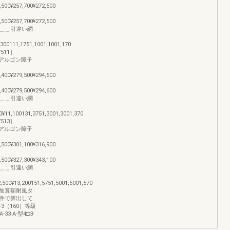
,500¥257,700¥272,500
,500¥257,700¥272,500
＿＿引違い網
,300111,1751,1001,1001,170
511］
イプアルゴン障子
,400¥279,500¥294,600
,400¥279,500¥294,600
＿＿引違い網
0¥11,100131,3751,3001,3001,370
513］
イプアルゴン障子
,500¥301,100¥316,900
,500¥327,300¥343,100
＿＿引違い網
2,500¥13,200151,5751,5001,5001,570
加算額耐風タ
件で算出して
-3（160）等級
-33-A-型4□3-