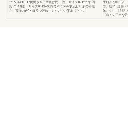
プ'7?)44.IIIL.t.:両開き親子写真は門.，型、サイズ0712てす.写
手}ぉ;ね判中[褒
実"門.4ヨ盟、サイズ0412+08陀です.654-写真及び印刷の特性
で、組11:-遺憾
之、実物の色"とほ多少興信りますのでご了承〈ださい.
敏、ケti・4を
〈臨んで正常な取