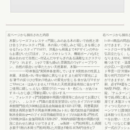
左ページから抽出された内容
右ページから抽出
木製シリーズフォレスティ門親しみのある木の装いで自然と溶
I~lI!~I商品
け合うフオレスティ門扉。木の装いで税しみと1廷しきを感じさ
ができます。フォ
せる7ォレスティ1"11iil11、洋風から和風まで4デザインの中か
ートクローザを用
らお選びいたI刀法す。フェンスやトレリス、機能ポーノνなEと
弘目立たなく、し
組み合わせて自然に~付込んだやすらぎのある議敵なエクステり
なりません..:
アがつ〈れます。シyクで落ち婚uた雰囲気のウγディープラウ
略つきです.・温
ン。自然の肌合いが串たたかい天然素材。木製r一一ーー一一一
の少広い一定の閉
一一一一一可l本製品"実関本各使用しています.Il突然水の性質上
ド早雲一日'片開e
本園、木肌色~Ilい等が徹紗に異なります.また経写11変化によ
取り何円刀巳l!"
る‘箸干の反りひび割れ1l色あいの変化が生じる.舎があ1)'I1すが
ができますが、外
ご1l!mにe・はありません1110;れた天然資源金有効に金かす1".
刷、必ずPA盟を
ご使用に鑓しっ.えない置闘でl'の.ーυu・6・色仁ら・がありa
NA型.PA型。外
す.II~らかじ@ご理解お覇いい企L<す.IL一一一一一一一一一一一
錠。.'ナムター
一」フォレスティ[門扉]建物や周囲の環境等に合わせてお選ぴく
等で凶J聞に差し込
ださい。，.レスティ門腐の直歪亙至望日いげたタイプのぞヨ相l
扉てす.木製スッ
本館開門役式(100角}品温岳会制融会直1321-277冊。同曹覇員E
ティつり元のチリ隠
荷開き両聞き観予片岡倉州事)8角2ωトれい製式釦怯金円刷劃町
ーンツマミ[度側]
制木全刷出q︼のプイタ目羽織総羽目タイプのλ副木骨J門性式
ほ木観つり元カ川
(100角)H温o.金伽同喧高1328-297，900内偵硯F敷地や周囲の状
ーをお使い〈ださ
況に合わせた納まりができます。，ω角帥・り門柱時用した両開
し勺〈りなじ仁優
き親子1附の木簡リ門柱時周Lた片開きF喰lS.lll7M円佳作ピ7
ダ一式のプッシュ