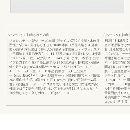
左ページから抽出された内容
右ページから抽出
フォレスティ木製シリーズ-本図'"型サイス'0712て寸園・木飾り
E盟理fI5;425
門性に"高1400周はありません.100角木飾り門柱式納まり[外観
ど市販品取付けの
図]-片開き{落し袋はつ持せん)-両開きキ木製園田・・フォレステ
管ll埋段配管な
ィ門覇納まり図泊予言"'...I白i1トZZ斗Jm白川以叩↑1:も仁Lf仲間
てくださL、一一
￨1000-12凶、3型・4型"高1200、1400が即Jます。-本図はl型サ
片開き納まりにはで
イズロ712です.I!匝11訟は高アルミ門柱式納まり[外観図]-片聞き
す.・i裂2型"高10
惜し銀"つきまぜん)LA覆ZvaMN↑G1lhERNcaH戸ホ、zun、
聞き(落し錠"つH
AUi﹂a-一︽EFV量一EiJl11単品-両開き一︽E-三只関戸
製一，壷量産雪~:
一!Esiti︽RロCRM司'.Lt﹂江需￨富~-~m剛116門鷹市ート門刷出
スティ門扉門Jlm---
75吋様印寸法"高10周です.τF語11∞勺τミ曹E.75円刷止ー←馬
'T~aUI1L¥_
君』別問巨豆E・オートクロザそ取り付ける前に〈門性式のみ)
ー門廓.一一一10圃
外開.納ま'10'場合門扉と門柱のアキナ法が18ミリ以上あること
ルξ門柱周)-外
金稽飽してから取り付けて〈ピきい，324
量範囲は持ち送り
り興制服す.325
ょのご注意jを良