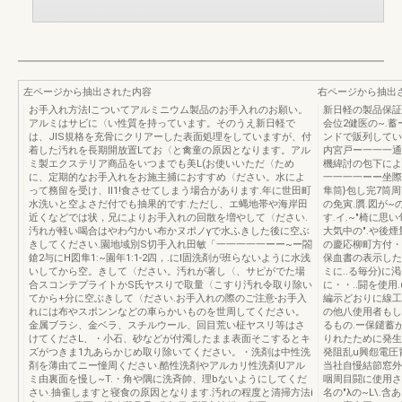
左ページから抽出された内容
右ページから抽出
お手入れ方法lこついてアルミニウム製品のお手入れのお願い。
新日軽の製品保証
アルミはサビに〈い性質を持っています。そのうえ新日軽で
会位2健医の~.蓄
は、JIS規格を充骨にクリアーした表面処理をしていますが、付
ンドで販列している
着した汚れを長期開放置Lてお〈と禽童の原因となります。アル
内宮戸ー一一一通
ミ製エクステリア商品をいつまでも美L(お使いいただ〈ため
機緯討の包下によ
に、定期的なお手入れをお施主捕におすすめ〈ださい。水によ
一一一一ーー坐際
って務留を受け、ll1!食させてしまう場合があります.年に世田町
隼筒}包し完7筒周
水洗いと空よさだ付でも抽果的です.ただし、エ蝿地帯や海岸田
の免寅.贋.図が~
近くなどでは状，兄によりお手入れの回散を増やして〈ださい.
す.イ.~"椅に思
汚れが軽い喝合はやわ勺かい布かヌポノγで水ふきした後に空ぶ
大気中の".や後
きしてください.園地域別S切手入れ田敏「一一一一一ーー~ー閤
の慶応柳町方付・
鎗2与にH図隼1:~園年1:1-2四，.にl固洗剤が班らないように水浅
保血書の表示した
いしてから空。きして〈ださい。汚れが著し〈、サピがでた場
ミに..る毎分)に
合スコンテプライトかS氏ヤスりで取量〈こすり汚れ令取り除い
に・・..闘を使用
てから+分に空ぶきして〈ださい.お手入れの際のご注意-お手入
編示どおりに線工が
れには布やスポンンなどの車らかいものを世周してください。
の他八使用者もし
金属ブラシ、金ベラ、スチルウール、回目荒い柾ヤスリ等はさ
るもの.ー保鑓蓄
けてくださL、・小石、砂などが付濁したまま表面そこするとキ
りれたために発生
ズがつきま1九あらかじめ取り除いてください。・洗剤は中性洗
発阻乱u興怨電圧
剤を薄由てニー憧周ください.酷性洗剤やアルカリ性洗剤Uアル
当社自慢結節窓外
ミ由裏面を慢し~T.・角や隅に洗斉帥、理bないようにしてくだ
咽周目闘に使用さ
さい.抽雀しますと寝食の原因となります.汚れの程度と清掃方法i
名の"λの~L\.