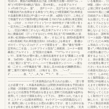
宅zれm，費面の岨鴫珊具且げ誕..日町帽方法働•~剤司tつu，~
いる竃夜回~，リ保
布"どτ司理中世A嗣(占"面白，育nHt査し、ホ企世アルマイ
M陽，(保n・のつい
ト.n'fz布てt!.j;t~...畠"、、.含Pリーナ-，主計")ナをつ付た布など
よ留に関するa吉
T4覆面的汚れ告障去する車告つ"た布などτ哩里園町汚れ奇樟圭
tililil&1!l
す晶書剤畢主剤且ぴP•議リーナ~rl.胴，.a調告で)(11，ニ布むど
日経由アルミ製品!
で喪薗庁すので憧用τ哩弘中瞳A輔【;10の汚れを樟告L車定置蛇
をお届けしていま
も、~)与す，::t::l'llチプライト")ーナ-5tll中性チプ車ラ問イ世ト
ぬトラブルとなり
一定方向に二nι量))古書古世た::t!l'~ヨーナ→..晶庖にで、押出
主意してください
し..，圧証の略目二すらない4弘主阜アルマイト9リーナ-(;担}方
触しないようにし
向に費薗岳町〈ζTってずるUどい中性.剤(;主":司1M崎豊Lた皆、
告貼るか、謹料等
水車い虹揖樋a>t!b岡栂吻合，.乾~，するにする..昼間A剤盈畢珂
リート由国~"腐
<<剤τ畏画町;号れ草剤盤主剤IU:.ヨEa造(;i:_)を樟去す，.量i書か
けていただ<IJ
ずのて~.で'ないZコγテプ.ィーで寝置をす‘，..曹n.'"書生"情畢一
ム等由入っていな
定宵向に二す晶:，コJチプライト院告"こ揖舵揖...コーナー都世
繁イ"ノ噂白宮食
轟直にアルマイト，.主"院宣の立噛阜、':"11"1レマイエτーな
の使用を趣けてい
い‘t1，宣車汚れが曹H:適した撞伺岳連布するする"圃書ニとが量
裟するようにして
皐，.'{aESR}•，曾化;:t:l'~チプ号イト元副をつU/:.;;lコッチプラ
と、掛が多量に含
イ合(;'量計ト宜"ザンドベ』ハーて喪a省高サンドベー，~-置を
その使用を畢けて
畦〈二すり.;~tl宇楓責生'"樟，除去し且ホA白血ぜ2醐酌景画に
ださい.モルタル
圃"こ重円て帽中包庄司，..け悔する，官h、....'~~7'，
の表面モ流れない
Z‘.，.....，.....血、"'_"，_4-_"ψ，"""'1:::"、市，_.......「一一一一一
リ性で、しみやむ
一一一一一一一一一ー一一一一一一一一一一一一一一一一一一
ルミ製昂取扱い上
一一一一一一一一一寸￨木袋商品のお手入れのお願い。〈塗リ替
世悶にtH会耐え
えが必要です。>.木義木副商品には閉密(木材田信食を予防)成分
えますと暗帰する
と間銀・詞塗劃江草創帥、塗接庖さんに依頼されるか州立下!白
うにしてください
ありなどの虫警告予問)成分を曾ませた塗料で苅色議装'e盗料を
争行なってくださ
使用してご自分で溜装を存なって下さL、.塗料<:ユilしでありま
しく取付けてくださ
す.ニステイン(山陽木材間信)、キyラデコール(武田義品)など￨
触したり、近づけ
木..風間に崩いとか宿るとか恩われ腸ちですが、使う人的やがあ
アルミ製品目表面
りますg簡単に使える海料です.￨さしさでいつまでも捜し〈丈夫
に清掃してくださ