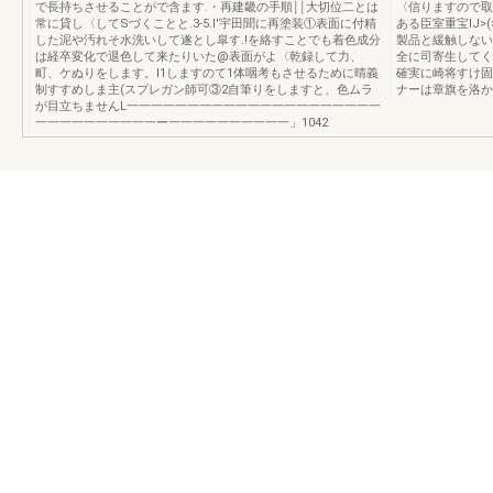
で長持ちさせることがで含ます.・再建畿の手順￨￨大切位二とは
〈信りますので取
常に貸し〈してSづくことと.3-5.l'宇田聞に再塗装①表面に付精
ある臣室重宝IJ>(
した泥や汚れそ水洗いして遂とし皐す.!を絡すことでも着色成分
製品と緩触しない
は経卒変化で退色して来たりいた@表面がよ〈乾録して力、
全に司寄生してく
町、ケぬりをします。I1しますのて1体咽考もさせるために晴義
確実に崎将すけ固
制すすめしま主(スプレガン師可③2自筆りをしますと、色ムラ
ナーは章旗を洛か
が目立ちませんL一一一一一一一一一一一一一一一一一一一一一
一一一一一一一一一一ー一一一一一一一一一一」1042