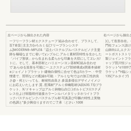
左ページから抽出された内容
右ページから抽出
一フリ一フラン材エクステューフ‘組み合わせて、プラスして、
)(して造形自在。
百T肯旨￨主主力ξvろカミる[フリープランシステ
門柱フェンス請け』"・
ム]MODERN8~MPLE&「辺土パステルブルパステルピノク主斐
山師向LU_エクス
師を極端なまでに省いてyンプルに.アルミ素材田特性を生かした
ートポストストリ
「パイプ形状」から生まれる柔らかな印象を大切にしてヱレガ/
製ジョイントフラ
トに。そして、基本部材とハリエーンヨン器材町組み合わせ
ャップ団川恒ジョイ
で‘あらゆる造形を可能に一.エクステュlプ部材構成s閉基本値材
ラケット"σ100
aジョイノトプラケット-建物白個性に合せて色は5カラー.・中空
ラケット""H臨
憎遣で、照明などの配線b可能.・アルミな句ではの加工性的良
135(アルタイプ}
さ@・何といっても、耐候性由良さ.多温多様伝デザイノイメジ
にお応えいたします.質..窓濁材"アルミ仰幽彫材(A回63S.T5)プラ
ケット、X/ドキャップはアルミ鋳物仏白口.)ボルトピスUステ〆
レス仕よげ樹脂焼付途接カラーンルパメタリッタホつイトブラ
ックパステルピンクパステルプル材-写真及び印鵬の特性上実物
の色調と"多少興信りますのでご了承〈どさい.1008