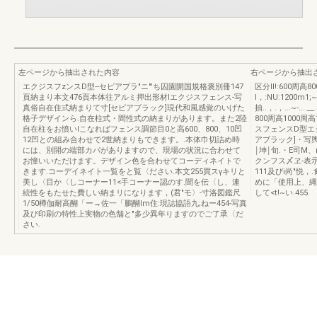
左ページから抽出された内容
右ページから抽出
エクジスフzンスD型--セピアプラ"ニ"'ち囚園開国規格褒別冊147
区分II!:600周高
頁納まり本文476頁本体往アルミ押出形材Iエクジスフェンス-写
I，:NU:1200m1;~
真俗自在住式納まりて寸[セピアブラック]現代和風感覚のいげた
抽..，.，...~-..
格子デザインら.自在柱式・間性式の納まりがあります。また2陸
800周高1000
自在柱をお憤いlこなればフェンス調節目0と高600、800、10凹
スフェンスD型エ
12凹との組み合わせで2世納まりもできます。.本体巾切詰め時
アブラック]・写輿
には、別開の端部カパがありますので、現場の状況に合わせて
￨坤￨旬.・E司M、n
お憧いいただけます。デザイン色を合わせてコーディネイトで
クンフス〆ヱ-表
きます.コーデイネイト一覧をと覧〈ださい.本文255買スγキリと
111及びi尚"悦
美し〈目か〈しコーナー11<手コーナー認のす.聞を伝〈し、連
めに「使用上、縄
続性をもたせた費しい納まリになります，(君"モ〉-寸洛図鑑尺
して<t!~い.455
1/50樽伽耐高醐「ー→佐一「鵬醐lm住:現誌協語九;ねー454-写真
及び印刷の特性上実物の色舗と"多少異年りますのでご了承〈だ
さい.