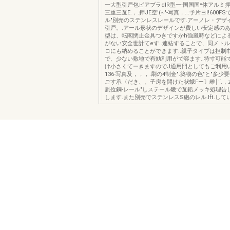
一大型引戸包ピアプラdIR型一-国国国*体アルミ
三重三亙E.，.押JE空'(~'-写真，...予片ヨI!600
ル"別売のステンレスレールです.アーノレ・デザ
引戸。.アール形状のデザインが費しい安定感のあ
型は、転閣閉止金具つきですかh強嵐時などによ
がない安全世計てeす..連結することで、同メト
ロにも納めることができます..親子タイプは担制
で、少ない敷地で有効利用がで容ます..特寸可能
け小さくてーきますのでJ通用門としてもご利用
136-写真及，，，.刷の4制金".築物の色"と"多
ごす承〈だき、、子房を開けた状蛾Fー〕雌￨'‘.，z
胤位銅-レール"しステール畿で亙鉛メッキ処理告
します.また別売でステンレスS砲のレル.Ift.して