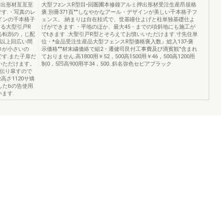
押出形材亙亙至
大型フzンスR型目•回圏圃本修鐘アルミ押出形材受注生産昂規格
FSです.・写真のレ
褒.別冊371頁"'"しなやかなアール・デザインが美しい千本格子フ
インの千本格子
ェンス。.納まりは自在桂式で、世基瞳仕よげと柱単独基礎仕よ
る大型引戸R
げができます.・平地のほか、最大45・までの頃斜地にも施工が
る転剖の，じ配
でtきます..大聖引戸R型とそろえてお憤いいただけます.寸先住単
ル以上回広い間
位・*金品受注生産品大型フェンスR型価格褒入数』総入137-褒
巾が小さいの
示価格"'"材末繍価絡で組2・遷健司艮付工事費及び滴賓観"含まれ
です.また子扉だ
ておりません.高1800用￥52，500高1500用￥46，500高1200用
いただけます。
制0，5凹高900用半34，500..斜名弥色セピアブラック
少要伝り皐すので
高さ1120サ矯
したbの告使用
います.