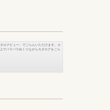
タログビュー」でごらんいただけます。カ
b上でパラパラめくりながらカタログをごら