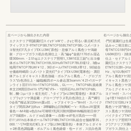
左ページから抽出された内容
右ページから抽出
エクステリア明[庭園灯]スイγチ‘oWで，さγと明るい新点町方式
-門灯庭園灯は生
ヲイッヲスヲ-9TNTCP5BLTNTCP5SBLTNTCP5BL-コ〆パタト
込みゃご発注前に必ず
ヨ智光灯F凡タイプEX.LI3W(‘原色}・怠修アルミ鳳色ツヤ鴻鎗
母TNTCG1Bl円0-6
袈・グローブガラス机白色湖仕上・高."編φ'"金銭1170ポル湿込
U60W(EI1)
環300mm.・2.51qjエクステリア照明1_13W1E豆三副"ヒ出ヨ修
仕上・セドアルミダ
体ポルTNTCP7BLTNTCH1BL5OHufiITNTCP7BLEI場12，3曲ω
園灯]エクステリア照
地周ITNTCP7BLWI￥12，3叩ポールITNTCHIBLt帯12，5叩組合
ETNTCG2Bl~)
せ価絡時嶋田-コ〆パクト貸光灯'"タイプEX-U3W(電琢色)・凋巨
Hz，!ij1GU制4
体アルミダイキャスト黒色強磁・ポルアルミ鳳色，."・グロプガ
アルミ鳳色Yヤ消
ラス"白色消仕上・編l臨幅四ポール倉込潔3∞mm.'4.21<1ガーデ
イキャスト黒色ツヤ消
ンライト匡E1l1i1tI=1TNTCP5SBL，GL一一」TNTCP6BL規絡褒
アルミ鳳色ツヤ消
本文238買巨EIvil1li.1門戸町'if9~・1切同石HzJIIITNTCP6BL
アルミグイキャスト
制，醐-コμパタト省主光灯，"-タイプ'[x-LI3W(電場色}・本体アル
ヨド'm付・スパイ
ミプラγクツヤ滴盆畿・グローブザラヌ乳白色消仕上・高'""綱引
￨φ1世116I自O.CT
O会長""糧込深220mm翼u切.，ャプタイヤコ-~"8m付・スパイク
ITNTCG1$BLI
タイプ間四2M'泊Rus・2嘩噛駒山日制陶町一‘v・R消uvJ叫盟実
鳳色ツヤ消'"幾
雀色一-M-R能-v色白he可瑚明1乳阿川附州開MHM幅削初日仰ア
スト黒色ツヤ消却
ガア0減措n，ルドド∞点適像一﹃自動--edF包ガ高自•••••••匝
バイクタイプTNTCG3
E11';iI!l1h出本体ポールTNTCP8BLTNTCH1BL組合せ舗絡撃35，
クステリア照明TN
000.:':'-'(7H曽光灯町Lタイプ臥Ll3W(竃双色}・本体アルミダイキ
ク')アクリプ片隅
ャ2朴黒色調臨畿・ポルアルミ胤色鎗僻・包ードガ，ス抗白色滴
プガラス;則仕上