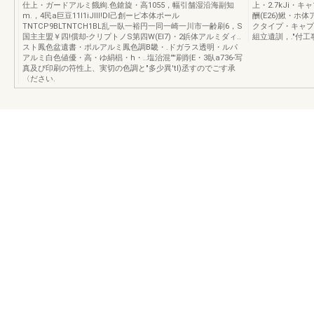
仕上・ガードアルミ餓絢.色鎗旋・高1055，幅引舗湿沿海副知
上・2.7kJi・
m.，4民a巨豆11l1iJIII!DI己創ーピ本体ポール
酬(E26)鰍・ホ
TNTCP9BLTNTCH1BL乱一臥一裕円一同一崎一川市一齢刷6，S
クタイプ・キャプ
国主主盟￥四!償却-クリプトノS第四W(EI7)・2鋲体アルミダィ..
組立遺訓，."付工
スト鳳色盆遺書・ポルアルミ鳳色調B畿・.ドガラス透明・ルパ
アルミ白色値優・高・ゆ絹椙・h・..塩治混'"'刷削E・3臥a736-写
真及ぴ印刷の符性上、実切の色調と"多少異'tl)丞すのでごす承
〈ださい.